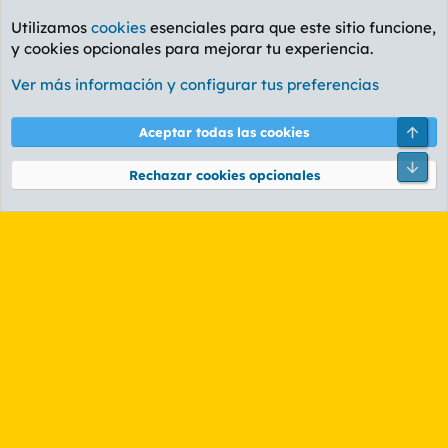
Utilizamos
cookies
esenciales para que este sitio funcione,
y cookies opcionales para mejorar tu experiencia.
Foro General
Ver más información y configurar tus preferencias
Cookies
PL OLDSTYLE AMARILLO
Cambiar fuente
Español (ES)
Arri
Aceptar todas las cookies
Contáctanos
Términos y reglas
Política de privacidad
Ayuda
R
Pie
S
Rechazar cookies opcionales
S
®
Community platform by XenForo
© 2010-2026 XenForo Ltd.