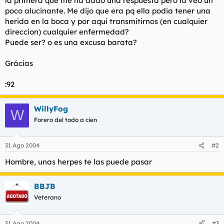
la primera que me ha dado una respuesta però la veo un
t
o
poco alucinante. Me dijo que era pq ella podia tener una
e
herida en la boca y por aqui transmitirnos (en cualquier
m
a
direccion) cualquier enfermedad?
Puede ser? o es una excusa barata?
Grácias
:92
WillyFog
W
Forero del todo a cien
31 Ago 2004
#2
Hombre, unas herpes te las puede pasar
BBJB
Veterano
31 Ago 2004
#3