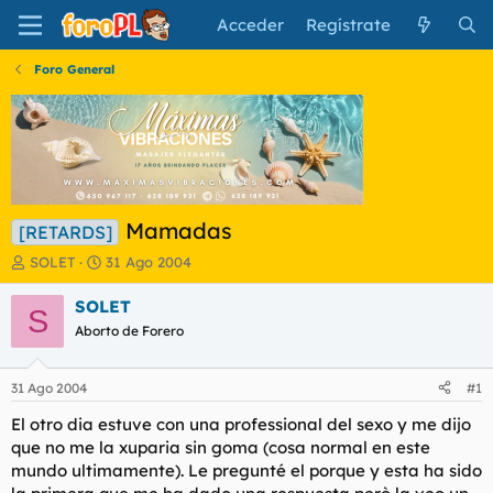
Acceder
Regístrate
Foro General
Mamadas
[RETARDS]
I
F
SOLET
31 Ago 2004
n
e
i
c
SOLET
S
c
h
Aborto de Forero
i
a
a
d
d
e
31 Ago 2004
#1
o
i
r
n
El otro dia estuve con una professional del sexo y me dijo
d
i
que no me la xuparia sin goma (cosa normal en este
e
c
mundo ultimamente). Le pregunté el porque y esta ha sido
l
i