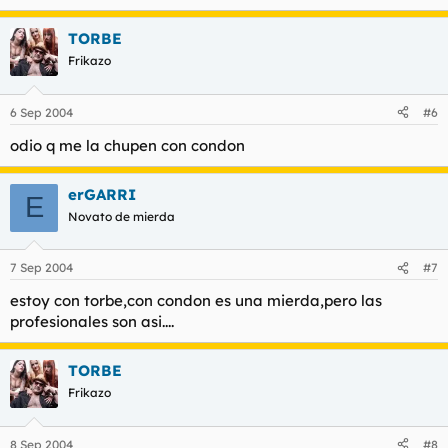
TORBE
Frikazo
6 Sep 2004
#6
odio q me la chupen con condon
erGARRI
E
Novato de mierda
7 Sep 2004
#7
estoy con torbe,con condon es una mierda,pero las
profesionales son asi....
TORBE
Frikazo
8 Sep 2004
#8