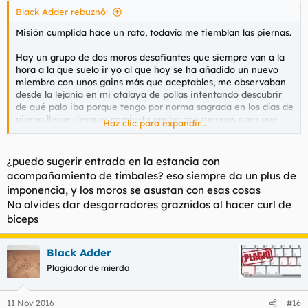
Black Adder rebuznó:
Misión cumplida hace un rato, todavía me tiemblan las piernas.
Hay un grupo de dos moros desafiantes que siempre van a la
hora a la que suelo ir yo al que hoy se ha añadido un nuevo
miembro con unos gains más que aceptables, me observaban
desde la lejanía en mi atalaya de pollas intentando descubrir
de qué palo iba porque tengo por norma sagrada en los días de
pierna llevar siempre camiseta ancha con mangas para que
Haz clic para expandir...
nada distraiga de la sagrada misión de hacer pata. Caeré
mañana sobre ellos con toda la fuerza de Donaldo sin que se
atrevan, ni UNA sola vez, ni siquiera a cruzar una mirada de
¿puedo sugerir entrada en la estancia con
soslayo. Deben saber que las cosas van a cambiar mucho.
acompañamiento de timbales? eso siempre da un plus de
imponencia, y los moros se asustan con esas cosas
No olvides dar desgarradores graznidos al hacer curl de
biceps
Black Adder
Plagiador de mierda
11 Nov 2016
#16