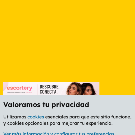
t
a
s
Valoramos tu privacidad
Utilizamos
cookies
esenciales para que este sitio funcione,
y cookies opcionales para mejorar tu experiencia.
Foro General
Ver más información y configurar tus preferencias