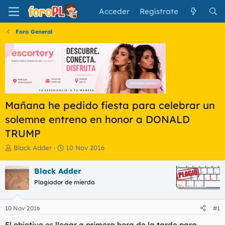
Acceder
Regístrate
Foro General
Mañana he pedido fiesta para celebrar un
solemne entreno en honor a DONALD
TRUMP
I
F
Black Adder
10 Nov 2016
n
e
i
c
Black Adder
c
h
Plagiador de mierda
i
a
a
d
d
e
10 Nov 2016
#1
o
i
r
n
El objetivo es llegar a primera hora de la tarde para