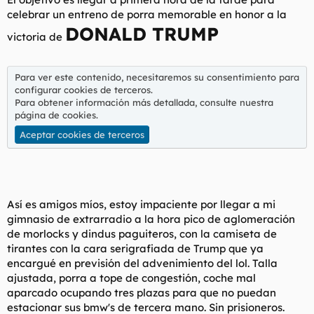
d
i
celebrar un entreno de porra memorable en honor a la
e
c
DONALD TRUMP
l
i
victoria de
t
o
e
m
Para ver este contenido, necesitaremos su consentimiento para
a
configurar cookies de terceros.
Para obtener información más detallada, consulte nuestra
página de cookies
.
Aceptar cookies de terceros
Así es amigos míos, estoy impaciente por llegar a mi
gimnasio de extrarradio a la hora pico de aglomeración
de morlocks y dindus paguiteros, con la camiseta de
tirantes con la cara serigrafiada de Trump que ya
encargué en previsión del advenimiento del lol. Talla
ajustada, porra a tope de congestión, coche mal
aparcado ocupando tres plazas para que no puedan
estacionar sus bmw's de tercera mano. Sin prisioneros.