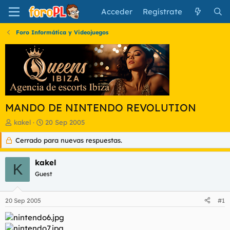
Acceder
Regístrate
Foro Informática y Videojuegos
MANDO DE NINTENDO REVOLUTION
I
F
kakel
20 Sep 2005
n
e
Cerrado para nuevas respuestas.
i
c
c
h
i
a
kakel
K
a
d
Guest
d
e
o
i
r
n
20 Sep 2005
#1
d
i
e
c
l
i