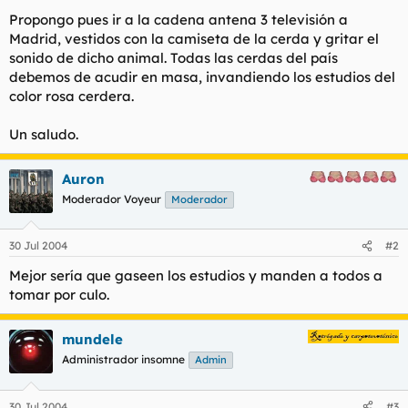
t
o
Propongo pues ir a la cadena antena 3 televisión a
e
Madrid, vestidos con la camiseta de la cerda y gritar el
m
a
sonido de dicho animal. Todas las cerdas del país
debemos de acudir en masa, invandiendo los estudios del
color rosa cerdera.
Un saludo.
Auron
Moderador Voyeur
Moderador
30 Jul 2004
#2
Mejor sería que gaseen los estudios y manden a todos a
tomar por culo.
mundele
Administrador insomne
Admin
30 Jul 2004
#3