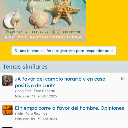
Debes iniciar sesión o registrarte para responder aquí.
Temas similares
E
¿A favor del cambio horario y en caso
n
positivo de cual?
c
GoogleTM
Foro General
u
Masunos
73
26 Oct 2025
e
El tiempo corre a favor del hombre. Opiniones
s
stole
Foro Rapiñas
t
Masunos
59
30 Abr 2024