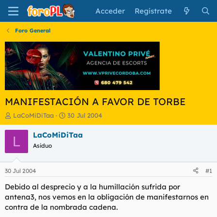
Acceder
Regístrate
Foro General
MANIFESTACIÓN A FAVOR DE TORBE
I
F
LaCoMiDiTaa
30 Jul 2004
n
e
i
c
LaCoMiDiTaa
L
c
h
Asiduo
i
a
a
d
d
e
30 Jul 2004
#1
o
i
r
n
Debido al desprecio y a la humillación sufrida por
d
i
antena3, nos vemos en la obligación de manifestarnos en
e
c
contra de la nombrada cadena.
l
i