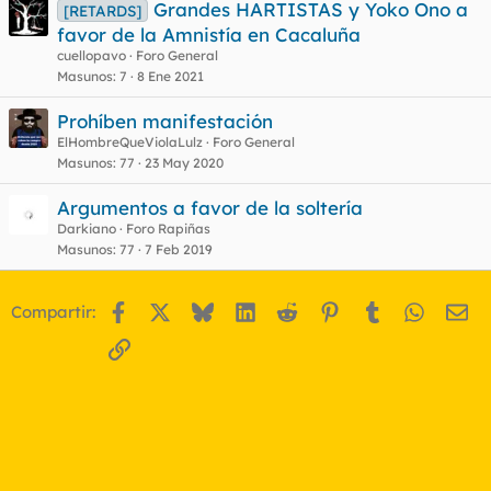
Grandes HARTISTAS y Yoko Ono a
[RETARDS]
favor de la Amnistía en Cacaluña
cuellopavo
Foro General
Masunos
7
8 Ene 2021
Prohíben manifestación
ElHombreQueViolaLulz
Foro General
Masunos
77
23 May 2020
Argumentos a favor de la soltería
Darkiano
Foro Rapiñas
Masunos
77
7 Feb 2019
Facebook
X
Bluesky
LinkedIn
Reddit
Pinterest
Tumblr
WhatsA
Em
Compartir:
Enlace