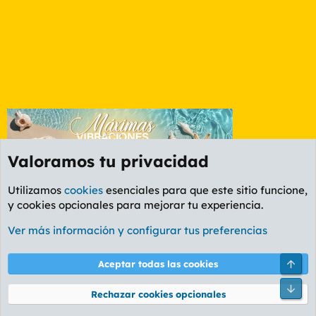
Valoramos tu privacidad
Utilizamos
cookies
esenciales para que este sitio funcione,
y cookies opcionales para mejorar tu experiencia.
Foro General
Ver más información y configurar tus preferencias
Cookies
PL OLDSTYLE AMARILLO
Cambiar fuente
Español (ES)
Arri
Aceptar todas las cookies
Contáctanos
Términos y reglas
Política de privacidad
Ayuda
R
Pie
S
Rechazar cookies opcionales
S
®
Community platform by XenForo
© 2010-2026 XenForo Ltd.