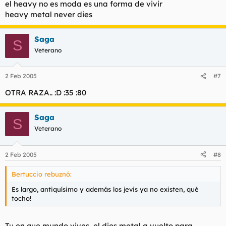
el heavy no es moda es una forma de vivir
heavy metal never dies
Saga
S
Veterano
2 Feb 2005
#7
OTRA RAZA.. :D :35 :80
Saga
S
Veterano
2 Feb 2005
#8
Bertuccio rebuznó:
Es largo, antiquísimo y además los jevis ya no existen, qué
tocho!
Tu en que mundo vives, el dios metal a vuelto para