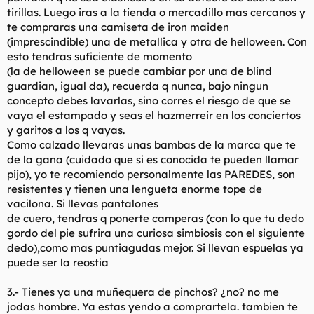
tirillas. Luego iras a la tienda o mercadillo mas cercanos y
te compraras una camiseta de iron maiden
(imprescindible) una de metallica y otra de helloween. Con
esto tendras suficiente de momento
(la de helloween se puede cambiar por una de blind
guardian, igual da), recuerda q nunca, bajo ningun
concepto debes lavarlas, sino corres el riesgo de que se
vaya el estampado y seas el hazmerreir en los conciertos
y garitos a los q vayas.
Como calzado llevaras unas bambas de la marca que te
de la gana (cuidado que si es conocida te pueden llamar
pijo), yo te recomiendo personalmente las PAREDES, son
resistentes y tienen una lengueta enorme tope de
vacilona. Si llevas pantalones
de cuero, tendras q ponerte camperas (con lo que tu dedo
gordo del pie sufrira una curiosa simbiosis con el siguiente
dedo),como mas puntiagudas mejor. Si llevan espuelas ya
puede ser la reostia
3.- Tienes ya una muñequera de pinchos? ¿no? no me
jodas hombre. Ya estas yendo a comprartela. tambien te