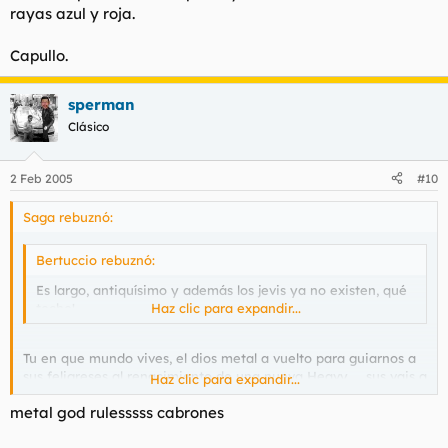
rayas azul y roja.
Capullo.
sperman
Clásico
2 Feb 2005
#10
Saga rebuznó:
Bertuccio rebuznó:
Es largo, antiquísimo y además los jevis ya no existen, qué
tocho!
Haz clic para expandir...
Tu en que mundo vives, el dios metal a vuelto para guiarnos a
sus feligreses al renacimiento de una nueva Heavy..... sus vais a
Haz clic para expandir...
cagar...PAINKILLERRRRRRRRR!!!!!!!!!
metal god rulesssss cabrones