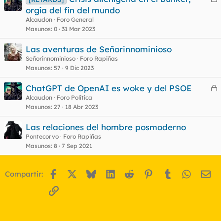
e
orgía del fin del mundo
r
Alcaudon
Foro General
r
Masunos
0
31 Mar 2023
Las aventuras de Señorinnominioso
Señorinnominioso
Foro Rapiñas
o
Masunos
57
9 Dic 2023
ChatGPT de OpenAI es woke y del PSOE
e
Alcaudon
Foro Política
Masunos
27
18 Abr 2023
r
r
Las relaciones del hombre posmoderno
Pontecorvo
Foro Rapiñas
Masunos
8
7 Sep 2021
o
Facebook
X
Bluesky
LinkedIn
Reddit
Pinterest
Tumblr
WhatsA
Em
Compartir:
Enlace