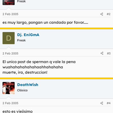
Freak
2 Feb 2005
#2
es muy largo, pongan un candado por favor......
Dj. EniGmA
D
Freak
2 Feb 2005
#3
El unico post de sperman q vale la pena
wuahahahahahahaahhahahaha
muerte, ira, destruccion!
DeathWish
Clásico
2 Feb 2005
#4
esto es viejísimo