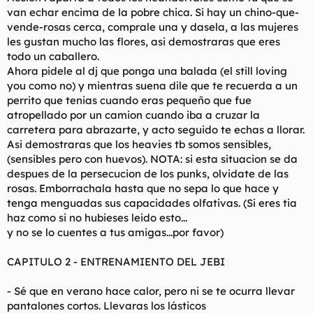
van echar encima de la pobre chica. Si hay un chino-que-
vende-rosas cerca, comprale una y dasela, a las mujeres
les gustan mucho las flores, asi demostraras que eres
todo un caballero.
Ahora pidele al dj que ponga una balada (el still loving
you como no) y mientras suena dile que te recuerda a un
perrito que tenias cuando eras pequeño que fue
atropellado por un camion cuando iba a cruzar la
carretera para abrazarte, y acto seguido te echas a llorar.
Asi demostraras que los heavies tb somos sensibles,
(sensibles pero con huevos). NOTA: si esta situacion se da
despues de la persecucion de los punks, olvidate de las
rosas. Emborrachala hasta que no sepa lo que hace y
tenga menguadas sus capacidades olfativas. (Si eres tia
haz como si no hubieses leido esto...
y no se lo cuentes a tus amigas...por favor)
CAPITULO 2 - ENTRENAMIENTO DEL JEBI
- Sé que en verano hace calor, pero ni se te ocurra llevar
pantalones cortos. Llevaras los lásticos