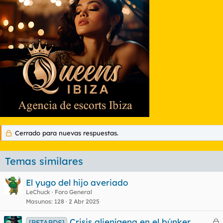
Cerrado para nuevas respuestas.
Temas similares
El yugo del hijo averiado
LeChuck
Foro General
Masunos
128
2 Abr 2025
Crisis alienígena en el búnker,
[RETARDS]