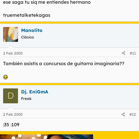
ese saga tu siq me entiendes hermano
truemetalketekagas
Manolito
Clásico
2 Feb 2005
#11
También asistís a concursos de guitarra imaginaria??
Dj. EniGmA
D
Freak
2 Feb 2005
#12
:35 :109