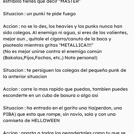
estribillo tienes que decir "MASTER"
Situacion : un punki te pide fuego
Accion : no se lo des, los heavies y los punks nunca han
sido colegas. Al enemigo ni agua, si eres de los valientes,
mejor aun , quitale el cigarro/canuto de la boca y
pisotealo mientras gritas "METALLICA!!!!"
(No es mejor unirse contra el enemigo común
(Bakalas,Pijos,Fachas, etc..) Nota personal)
Situacion : te persiguen los colegas del pequeño punk de
la anterior situacion
Accion : corre lo mas rapido que puedas, tambien puedes
esconderte en un cubo de basura o algo asi
Situacion : ha entrado en el garito una tia(perdon, una
PIBA) que esta que rompe, sin novio, sola y con una
camiseta de HELLOWEEN
Accion : aparta a todos los neandertales como tu que se