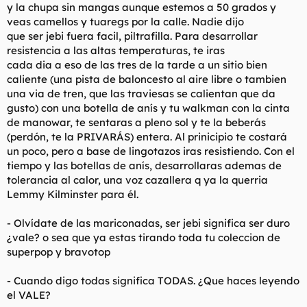
y la chupa sin mangas aunque estemos a 50 grados y
veas camellos y tuaregs por la calle. Nadie dijo
que ser jebi fuera facil, piltrafilla. Para desarrollar
resistencia a las altas temperaturas, te iras
cada dia a eso de las tres de la tarde a un sitio bien
caliente (una pista de baloncesto al aire libre o tambien
una via de tren, que las traviesas se calientan que da
gusto) con una botella de anís y tu walkman con la cinta
de manowar, te sentaras a pleno sol y te la beberás
(perdón, te la PRIVARÁS) entera. Al prinicipio te costará
un poco, pero a base de lingotazos iras resistiendo. Con el
tiempo y las botellas de anís, desarrollaras ademas de
tolerancia al calor, una voz cazallera q ya la querria
Lemmy Kilminster para él.
- Olvídate de las mariconadas, ser jebi significa ser duro
¿vale? o sea que ya estas tirando toda tu coleccion de
superpop y bravotop
- Cuando digo todas significa TODAS. ¿Que haces leyendo
el VALE?