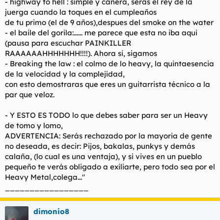
- highway to hell : simple y cañera, seras el rey de la
juerga cuando la toques en el cumpleaños
de tu primo (el de 9 años),despues del smoke on the water
- el baile del gorila:...... me parece que esta no iba aqui
(pausa para escuchar PAINKILLER
RAAAAAAHHHHHHH!!!!). Ahora si, sigamos
- Breaking the law : el colmo de lo heavy, la quintaesencia
de la velocidad y la complejidad,
con esto demostraras que eres un guitarrista técnico a la
par que veloz.
- Y ESTO ES TODO lo que debes saber para ser un Heavy
de tomo y lomo,
ADVERTENCIA: Serás rechazado por la mayoria de gente
no deseada, es decir: Pijos, bakalas, punkys y demás
calaña, (lo cual es una ventaja), y si vives en un pueblo
pequeño te verás obligado a exiliarte, pero todo sea por el
Heavy Metal,colega..."
_________________
dimonio8