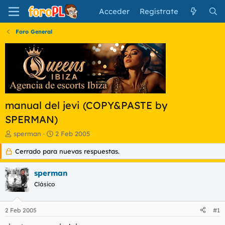
Acceder
Regístrate
Foro General
manual del jevi (COPY&PASTE by
SPERMAN)
I
F
sperman
2 Feb 2005
n
e
Cerrado para nuevas respuestas.
i
c
c
h
i
a
sperman
a
d
Clásico
d
e
o
i
r
n
2 Feb 2005
#1
d
i
e
c