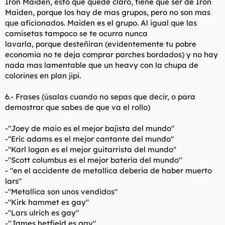
Iron Maiden, esto que quede claro, tiene que ser de Iron
Maiden, porque los hay de mas grupos, pero no son mas
que aficionados. Maiden es el grupo. Al igual que las
camisetas tampoco se te ocurra nunca
lavarla, porque desteñiran (evidentemente tu pobre
economia no te deja comprar parches bordados) y no hay
nada mas lamentable que un heavy con la chupa de
colorines en plan jipi.
6.- Frases (úsalas cuando no sepas que decir, o para
demostrar que sabes de que va el rollo)
-"Joey de maio es el mejor bajista del mundo"
-"Eric adams es el mejor cantante del mundo"
-"Karl logan es el mejor guitarrista del mundo"
-"Scott columbus es el mejor bateria del mundo"
- "en el accidente de metallica deberia de haber muerto
lars"
-"Metallica son unos vendidos"
-"Kirk hammet es gay"
-"Lars ulrich es gay"
-"James hetfield es gay"