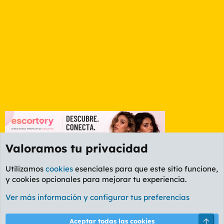
Valoramos tu privacidad
Utilizamos
cookies
esenciales para que este sitio funcione,
y cookies opcionales para mejorar tu experiencia.
Foro General
Ver más información y configurar tus preferencias
Cookies
PL OLDSTYLE AMARILLO
Cambiar fuente
Español (ES)
Arri
Aceptar todas las cookies