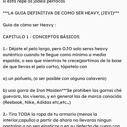
si esta repe os jodeis perracos
l
i
t
o
***LA GUIA DEFINITIVA DE COMO SER HEAVY, (JEVI)***
e
m
Guía de cómo ser Heavy :
a
CAPITULO 1 - CONCEPTOS BÁSICOS
1.- Déjate el pelo largo, pero OJO solo seras heavy
auténtico cuando te llegue como mínimo a media
espalda, o sea que mientras te crece(partimos de la base
de que llevas el pelo corto), tápatelo con
a) un pañuelo, (a ser posible con alguna calavera)
b) una gorra de Iron Maiden***Se prohiben las gorras ché
guevara, las viseras, y en general las de marca conocida
(Reebook, Nike, Adidas etc,etc...)
2.- Tira TODA la ropa de tu armario (menos la
interior,capullo) a partir de ahora no llevaras ningun
pantalon q no sea elasticos o en su defecto de cuero con