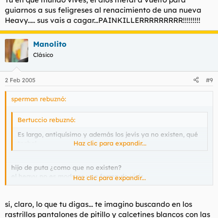
guiarnos a sus feligreses al renacimiento de una nueva
Heavy..... sus vais a cagar...PAINKILLERRRRRRRRR!!!!!!!!!
Manolito
Clásico
2 Feb 2005
#9
sperman rebuznó:
Bertuccio rebuznó:
Es largo, antiquísimo y además los jevis ya no existen, qué
tocho!
Haz clic para expandir...
hijo de puta ¿como que no existen?
el heavy no es moda es una forma de vivir
Haz clic para expandir...
heavy metal never dies
sí, claro, lo que tu digas... te imagino buscando en los
rastrillos pantalones de pitillo y calcetines blancos con las