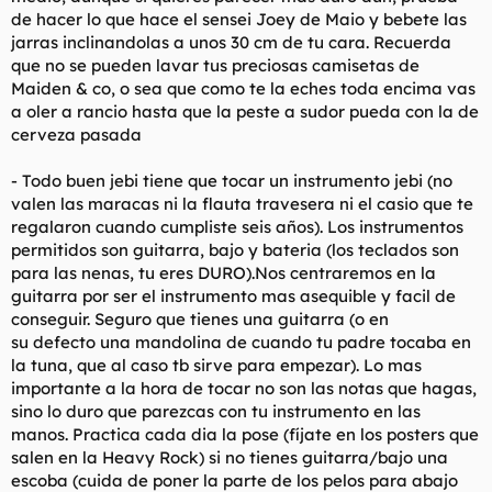
de hacer lo que hace el sensei Joey de Maio y bebete las
jarras inclinandolas a unos 30 cm de tu cara. Recuerda
que no se pueden lavar tus preciosas camisetas de
Maiden & co, o sea que como te la eches toda encima vas
a oler a rancio hasta que la peste a sudor pueda con la de
cerveza pasada
- Todo buen jebi tiene que tocar un instrumento jebi (no
valen las maracas ni la flauta travesera ni el casio que te
regalaron cuando cumpliste seis años). Los instrumentos
permitidos son guitarra, bajo y bateria (los teclados son
para las nenas, tu eres DURO).Nos centraremos en la
guitarra por ser el instrumento mas asequible y facil de
conseguir. Seguro que tienes una guitarra (o en
su defecto una mandolina de cuando tu padre tocaba en
la tuna, que al caso tb sirve para empezar). Lo mas
importante a la hora de tocar no son las notas que hagas,
sino lo duro que parezcas con tu instrumento en las
manos. Practica cada dia la pose (fíjate en los posters que
salen en la Heavy Rock) si no tienes guitarra/bajo una
escoba (cuida de poner la parte de los pelos para abajo