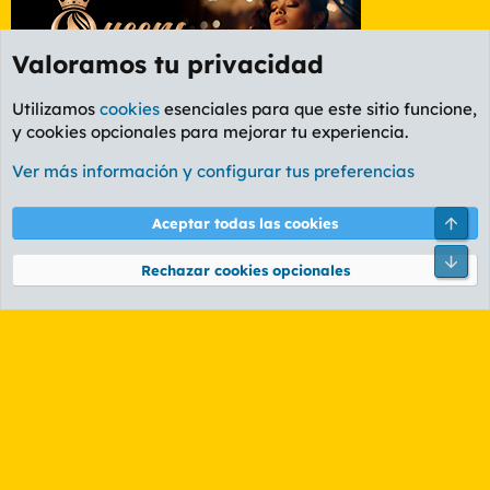
Valoramos tu privacidad
Utilizamos
cookies
esenciales para que este sitio funcione,
y cookies opcionales para mejorar tu experiencia.
Foro Informática y Videojuegos
Ver más información y configurar tus preferencias
Cookies
PL OLDSTYLE AMARILLO
Cambiar fuente
Español (ES)
Arri
Aceptar todas las cookies
Contáctanos
Términos y reglas
Política de privacidad
Ayuda
R
Pie
S
Rechazar cookies opcionales
S
®
Community platform by XenForo
© 2010-2026 XenForo Ltd.