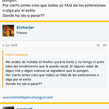
pongan.
t
o
Por cierto antes creo que habia un FAQ de las extensiones
e
o algo por el estilo
m
a
Donde ha ido a parar??
Einherjer
Frikazo
6 Jun 2005
#2
toten rebuznó:
Me acabo de instalar el firefox (ya era hora) y no tengo ni puta
idea del rendimiento que le puedo sacar. Si alguien sabe de
algun link o algun manual se agradece que lo pongan.
Por cierto antes creo que habia un FAQ de las extensiones o
algo por el estilo
Donde ha ido a parar??
www.lamateporunyogur.com