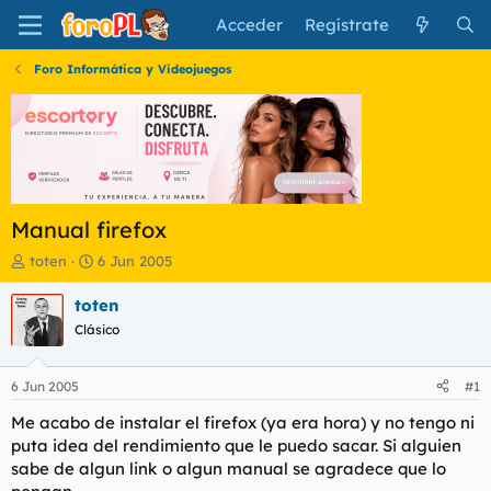
Acceder
Regístrate
Foro Informática y Videojuegos
Manual firefox
I
F
toten
6 Jun 2005
n
e
i
c
toten
c
h
Clásico
i
a
a
d
d
e
6 Jun 2005
#1
o
i
r
n
Me acabo de instalar el firefox (ya era hora) y no tengo ni
d
i
puta idea del rendimiento que le puedo sacar. Si alguien
e
c
sabe de algun link o algun manual se agradece que lo
l
i