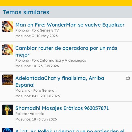
Temas similares
Man on Fire: WonderMan se vuelve Equalizer
Pionono
Foro Series y TV
Masunos
3
10 May 2026
Cambiar router de operadora por un más
mejor
Pionono
Foro Informática y Videojuegos
Masunos
10
26 Jun 2026
AdelantadaChat y finalisima, Arriba
e
España!
r
Morzhilla
Foro General
r
Masunos
841
20 Jul 2026
Shamadhi Masajes Eróticos 962057871
Pollete
Valencia
o
Masunos
18
6 Jun 2026
A l'at. Sr. Pollak y demás que no entienden el