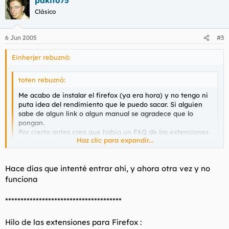
pakito75
Clásico
6 Jun 2005
#3
Einherjer rebuznó:
toten rebuznó:
Me acabo de instalar el firefox (ya era hora) y no tengo ni
puta idea del rendimiento que le puedo sacar. Si alguien
sabe de algun link o algun manual se agradece que lo
pongan.
Por cierto antes creo que habia un FAQ de las extensiones
Haz clic para expandir...
o algo por el estilo
Donde ha ido a parar??
Haz clic para expandir...
Hace días que intenté entrar ahí, y ahora otra vez y no
www.lamateporunyogur.com
funciona
**************************************
Hilo de las extensiones para Firefox :