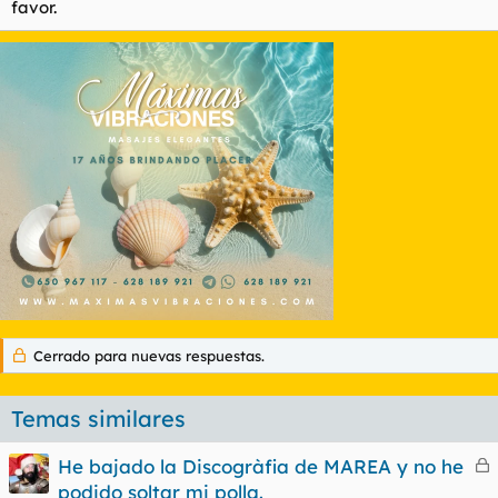
favor.
Cerrado para nuevas respuestas.
Temas similares
He bajado la Discogràfia de MAREA y no he
e
podido soltar mi polla.