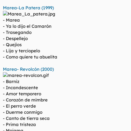
t
o
e
Marea-La Patera (1999)
m
a
- Marea
- Ya lo dijo el Camarón
- Trasegando
- Despellejo
- Quejíos
- Lija y terciopelo
- Como quiere tu abuelita
Marea- Revolcón (2000)
- Barniz
- Incandescente
- Amor temporero
- Corazón de mimbre
- El perro verde
- Duerme conmigo
- Canto de tierra seca
- Prima tristeza
- Mojama