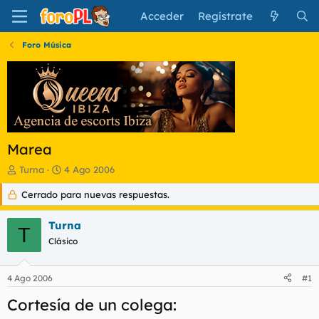
Acceder
Regístrate
Foro Música
Marea
I
F
Turna
4 Ago 2006
n
e
Cerrado para nuevas respuestas.
i
c
c
h
i
a
Turna
T
a
d
Clásico
d
e
o
i
r
n
4 Ago 2006
#1
d
i
e
c
Cortesía de un colega:
l
i