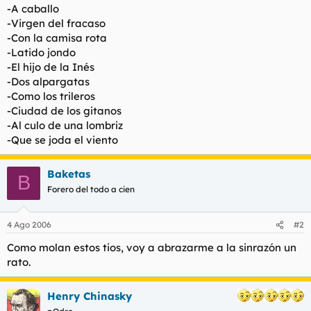
-A caballo
-Virgen del fracaso
-Con la camisa rota
-Latido jondo
-El hijo de la Inés
-Dos alpargatas
-Como los trileros
-Ciudad de los gitanos
-Al culo de una lombriz
-Que se joda el viento
Baketas
B
Forero del todo a cien
4 Ago 2006
#2
Como molan estos tios, voy a abrazarme a la sinrazón un
rato.
Henry Chinasky