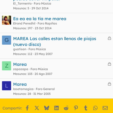
r
El_Tormento
Foro Música
r
Masunos
5
29 Oct 2014
Ea ea ea la tía me marea
Elrond Peredhil
Foro Rapiñas
o
Masunos
197
23 Oct 2014
MAREA Las calles estan llenas de piojos
G
e
(nuevo disco)
r
guatisan
Foro Música
r
Masunos
112
23 May 2007
Marea
Z
e
zapazapa
Foro Música
o
Masunos
103
20 Ago 2007
r
r
Marea
L
e
lasetamagica
Foro General
Masunos
28
31 Mar 2005
r
o
r
Facebook
X
Bluesky
LinkedIn
Reddit
Pinterest
Tumblr
WhatsA
Em
Compartir: