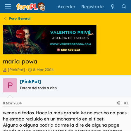
Acceder
Regístrate
Foro General
maria powa
I
F
[PinkPot]
8 Mar 2004
n
e
i
c
[PinkPot]
P
c
h
Forero del todo a cien
i
a
a
d
d
e
8 Mar 2004
#1
o
i
r
n
wenas a todos. Hace la mas grande ke no escribo na poes
d
i
he estado recluido en un monasterio en el tibet.
e
c
Alguno o alguna podria darme la dire de alguna page
l
i