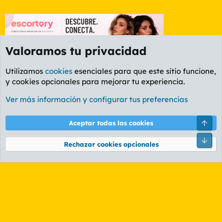
Valoramos tu privacidad
Utilizamos
cookies
esenciales para que este sitio funcione,
y cookies opcionales para mejorar tu experiencia.
Foro General
Ver más información y configurar tus preferencias
Cookies
PL OLDSTYLE AMARILLO
Cambiar fuente
Español (ES)
Arri
Aceptar todas las cookies
Contáctanos
Términos y reglas
Política de privacidad
Ayuda
R
Pie
S
Rechazar cookies opcionales
S
®
Community platform by XenForo
© 2010-2026 XenForo Ltd.