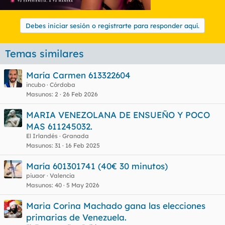
Debes iniciar sesión o registrarte para responder aquí.
Temas similares
María Carmen 613322604
incubo
Córdoba
Masunos
2
26 Feb 2026
MARIA VENEZOLANA DE ENSUEÑO Y POCO
MAS 611245032.
El Irlandés
Granada
Masunos
31
16 Feb 2025
María 601301741 (40€ 30 minutos)
piuaor
Valencia
Masunos
40
5 May 2026
Maria Corina Machado gana las elecciones
primarias de Venezuela.