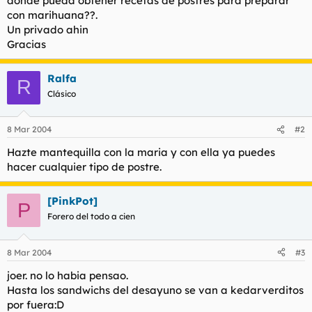
donde pueda obtener recetas de postres para preparar
t
o
con marihuana??.
e
Un privado ahin
m
a
Gracias
Ralfa
R
Clásico
8 Mar 2004
#2
Hazte mantequilla con la maria y con ella ya puedes
hacer cualquier tipo de postre.
[PinkPot]
P
Forero del todo a cien
8 Mar 2004
#3
joer. no lo habia pensao.
Hasta los sandwichs del desayuno se van a kedarverditos
por fuera:D