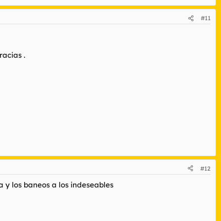
#11
racias .
#12
 y los baneos a los indeseables