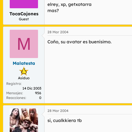
r
n
elrey, xp, getxotarra
d
i
mas?
e
c
TocaCojones
l
i
Guest
t
o
e
28 Mar 2004
m
M
a
Coño, su avatar es buenísimo.
Malatesta
Asiduo
Registro
14 Dic 2003
Mensajes
956
Reacciones
0
28 Mar 2004
si, cualkkiera tb