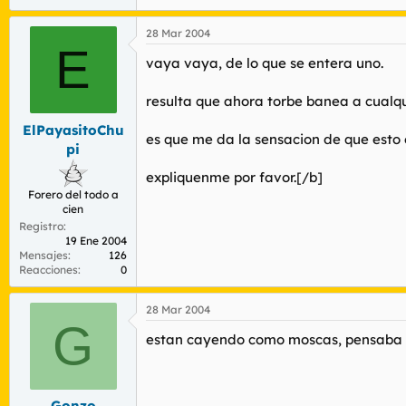
28 Mar 2004
E
vaya vaya, de lo que se entera uno.
resulta que ahora torbe banea a cualqui
ElPayasitoChu
es que me da la sensacion de que esto
pi
expliquenme por favor.[/b]
Forero del todo a
cien
Registro
19 Ene 2004
Mensajes
126
Reacciones
0
28 Mar 2004
G
estan cayendo como moscas, pensaba que
Gonzo