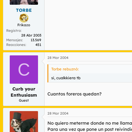
TORBE
Frikazo
Registro
28 Abr 2003
Mensajes
13.569
Reacciones
451
28 Mar 2004
C
Torbe rebuznó:
si, cualkkiera tb
Curb your
Cuantos foreros quedan?
Enthusiasm
Guest
28 Mar 2004
No quiero meterme donde no me llaman, 
Para una vez que pone un post reivindic