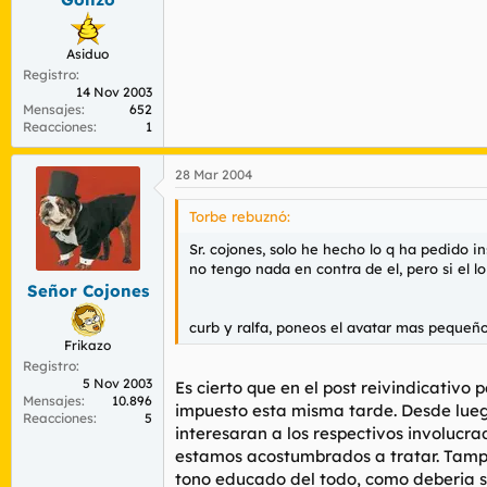
Asiduo
Registro
14 Nov 2003
Mensajes
652
Reacciones
1
28 Mar 2004
Torbe rebuznó:
Sr. cojones, solo he hecho lo q ha pedido i
no tengo nada en contra de el, pero si el lo
Señor Cojones
curb y ralfa, poneos el avatar mas pequeñ
Frikazo
Registro
5 Nov 2003
Es cierto que en el post reivindicativo
Mensajes
10.896
impuesto esta misma tarde. Desde lueg
Reacciones
5
interesaran a los respectivos involucr
estamos acostumbrados a tratar. Tampoco
tono educado del todo, como deberia se