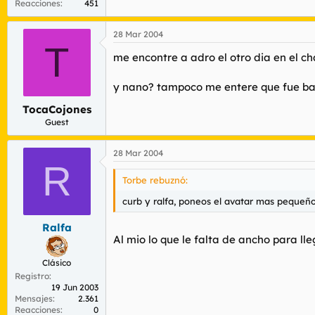
Reacciones
451
28 Mar 2004
T
me encontre a adro el otro dia en el c
y nano? tampoco me entere que fue b
TocaCojones
Guest
28 Mar 2004
R
Torbe rebuznó:
curb y ralfa, poneos el avatar mas pequeñ
Ralfa
Al mio lo que le falta de ancho para ll
Clásico
Registro
19 Jun 2003
Mensajes
2.361
Reacciones
0