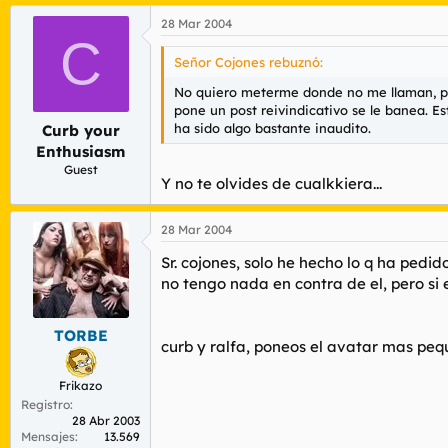
28 Mar 2004
C
Señor Cojones rebuznó:
No quiero meterme donde no me llaman, per
pone un post reivindicativo se le banea. Es
ha sido algo bastante inaudito.
Curb your
Enthusiasm
Guest
Y no te olvides de cualkkiera...
28 Mar 2004
Sr. cojones, solo he hecho lo q ha pedi
no tengo nada en contra de el, pero si e
TORBE
curb y ralfa, poneos el avatar mas pe
Frikazo
Registro
28 Abr 2003
Mensajes
13.569