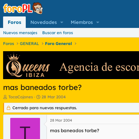
Foros
Novedades
Miembros
Nuevos mensajes
Buscar en foros
Foros
GENERAL
Foro General
mas baneados torbe?
I
F
TocaCojones
28 Mar 2004
n
e
i
Cerrado para nuevas respuestas.
c
c
h
i
a
28 Mar 2004
a
d
T
d
e
mas baneados torbe?
o
i