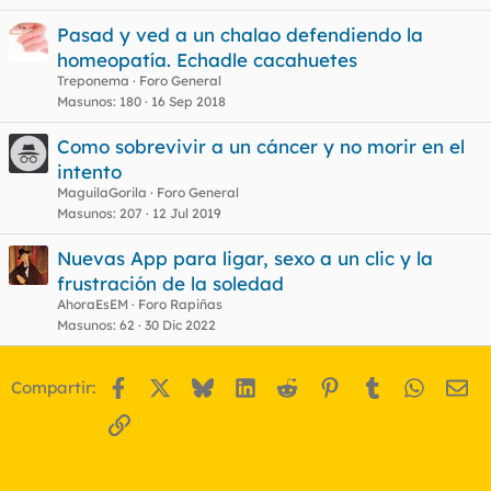
Pasad y ved a un chalao defendiendo la
homeopatía. Echadle cacahuetes
Treponema
Foro General
Masunos
180
16 Sep 2018
Como sobrevivir a un cáncer y no morir en el
intento
MaguilaGorila
Foro General
Masunos
207
12 Jul 2019
Nuevas App para ligar, sexo a un clic y la
frustración de la soledad
AhoraEsEM
Foro Rapiñas
Masunos
62
30 Dic 2022
Facebook
X
Bluesky
LinkedIn
Reddit
Pinterest
Tumblr
WhatsA
Em
Compartir:
Enlace