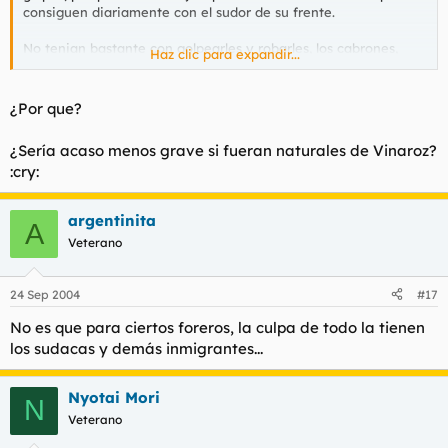
consiguen diariamente con el sudor de su frente.
No tenian bastante con golpearles y robarles, los cabrones,
Haz clic para expandir...
tenian que matarlo.
¡PENA DE MUERTE YA!
¿Por que?
PS: ¿Se sabe si eran inmigrantes?
¿Sería acaso menos grave si fueran naturales de Vinaroz?
:cry:
argentinita
A
Veterano
24 Sep 2004
#17
No es que para ciertos foreros, la culpa de todo la tienen
los sudacas y demás inmigrantes...
Nyotai Mori
N
Veterano