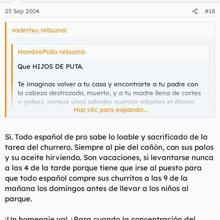
25 Sep 2004
#18
vadertxu rebuznó:
HombrePollo rebuznó:
Que HIJOS DE PUTA.
Te imaginas volver a tu casa y encontrarte a tu padre con
la cabeza destrozada, muerto, y a tu madre llena de cortes
y golpes, porque unos salvajes querian robarles el dinero
Haz clic para expandir...
que consiguen diariamente con el sudor de su frente.
No tenian bastante con golpearles y robarles, los cabrones,
Haz clic para expandir...
Sí. Todo español de pro sabe lo loable y sacrificado de la
tenian que matarlo.
tarea del churrero. Siempre al pie del cañón, con sus palos
¡PENA DE MUERTE YA!
¿Por que?
y su aceite hirviendo. Son vacaciones, si levantarse nunca
a las 4 de la tarde porque tiene que irse al puesto para
PS: ¿Se sabe si eran inmigrantes?
¿Sería acaso menos grave si fueran naturales de Vinaroz? :cry:
que todo español compre sus churritos a las 9 de la
mañana los domingos antes de llevar a los niños al
parque.
¡Un homenaje ya! ¿Para cuando la concentración del