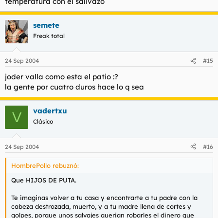
temperatura con el salivazo
semete
Freak total
24 Sep 2004
#15
joder valla como esta el patio :?
la gente por cuatro duros hace lo q sea
vadertxu
V
Clásico
24 Sep 2004
#16
HombrePollo rebuznó:
Que HIJOS DE PUTA.
Te imaginas volver a tu casa y encontrarte a tu padre con la
cabeza destrozada, muerto, y a tu madre llena de cortes y
golpes, porque unos salvajes querian robarles el dinero que