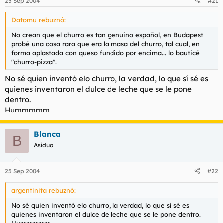
25 Sep 2004
#21
Datomu rebuznó:
No crean que el churro es tan genuino español, en Budapest
probé una cosa rara que era la masa del churro, tal cual, en
forma aplastada con queso fundido por encima... lo bauticé
"churro-pizza".
No sé quien inventó elo churro, la verdad, lo que sí sé es
quienes inventaron el dulce de leche que se le pone
dentro.
Hummmmm
Blanca
B
Asiduo
25 Sep 2004
#22
argentinita rebuznó:
No sé quien inventó elo churro, la verdad, lo que sí sé es
quienes inventaron el dulce de leche que se le pone dentro.
Hummmmm