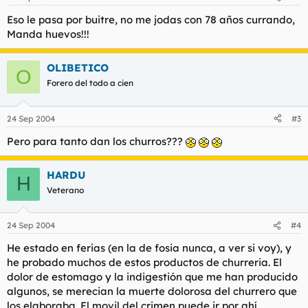
Eso le pasa por buitre, no me jodas con 78 años currando,
Manda huevos!!!
OLIBETICO
O
Forero del todo a cien
24 Sep 2004
#3
Pero para tanto dan los churros???
HARDU
H
Veterano
24 Sep 2004
#4
He estado en ferias (en la de fosia nunca, a ver si voy), y
he probado muchos de estos productos de churreria. El
dolor de estomago y la indigestión que me han producido
algunos, se merecian la muerte dolorosa del churrero que
los elaboraba. El movil del crimen puede ir por ahí.