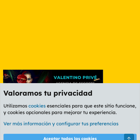
Valoramos tu privacidad
Utilizamos
cookies
esenciales para que este sitio funcione,
y cookies opcionales para mejorar tu experiencia.
Foro General
Ver más información y configurar tus preferencias
Cookies
PL OLDSTYLE AMARILLO
Cambiar fuente
Español (ES)
Arri
Aceptar todas las cookies