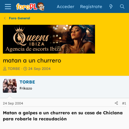
Acceder
Regístrate
Foro General
matan a un churrero
I
F
TORBE
24 Sep 2004
n
e
i
c
TORBE
c
h
Frikazo
i
a
a
d
d
e
24 Sep 2004
#1
o
i
r
n
Matan a golpes a un churrero en su casa de Chiclana
d
i
para robarle la recaudación
e
c
l
i