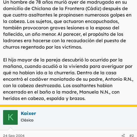
Un hombre de 78 años murió ayer de madrugada en su
t
o
e
domicilio de Chiclana de la Frontera (Cádiz) después de
m
que cuatro asaltantes le propinasen numerosos golpes en
a
la cabeza. Los sujetos, que actuaron encapuchados,
también provocaron graves lesiones a la esposa del
fallecido, un año menor. Al parecer, el propósito de los
ladrones era hacerse con la recaudación del puesto de
churros regentado por las víctimas.
El hijo mayor de la pareja descubrió lo ocurrido por la
mañana, cuando acudió a la vivienda para averiguar por
qué no habían ido a la churrería. Dentro de la casa
encontró el cadáver maniatado de su padre, Antonio R.N.,
con la cabeza destrozada. Los asaltantes habían
encerrado en el baño a la madre, Manuela N.N., con
heridas en cabeza, espalda y brazos.
Kaixer
K
Clásico
24 Sep 2004
#2