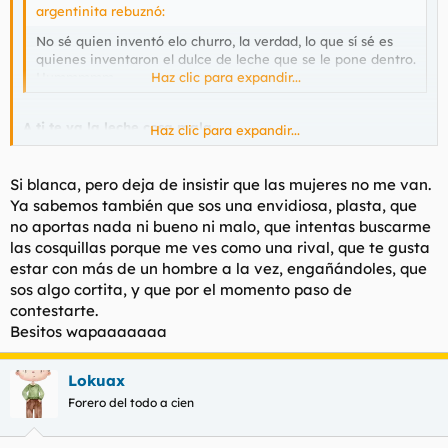
argentinita rebuznó:
No sé quien inventó elo churro, la verdad, lo que sí sé es
quienes inventaron el dulce de leche que se le pone dentro.
Hummmmm
Haz clic para expandir...
A ti te va la leche cosa mala
Haz clic para expandir...
Si blanca, pero deja de insistir que las mujeres no me van.
argentinita en el hilo cerrado rebuznó:
Ya sabemos también que sos una envidiosa, plasta, que
Pero que se tragan que cosa? Porqueno es lo mismo tragar
no aportas nada ni bueno ni malo, que intentas buscarme
según que cosas no? Si no pregúntenle a manuxos puaj
Haz clic para expandir...
las cosquillas porque me ves como una rival, que te gusta
estar con más de un hombre a la vez, engañándoles, que
sos algo cortita, y que por el momento paso de
Que si, que ya sabemos que te lo tragas, te repites más que
contestarte.
el ajo.
Besitos wapaaaaaaa
Lokuax
Forero del todo a cien