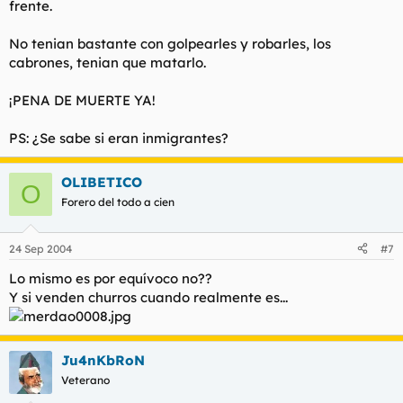
frente.
No tenian bastante con golpearles y robarles, los
cabrones, tenian que matarlo.
¡PENA DE MUERTE YA!
PS: ¿Se sabe si eran inmigrantes?
OLIBETICO
O
Forero del todo a cien
24 Sep 2004
#7
Lo mismo es por equívoco no??
Y si venden churros cuando realmente es...
Ju4nKbRoN
Veterano