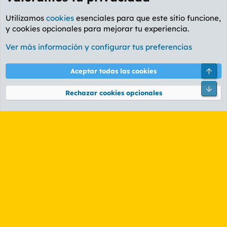
Utilizamos
cookies
esenciales para que este sitio funcione,
y cookies opcionales para mejorar tu experiencia.
Foro General
Ver más información y configurar tus preferencias
Cookies
PL OLDSTYLE AMARILLO
Cambiar fuente
Español (ES)
Arri
Aceptar todas las cookies
Contáctanos
Términos y reglas
Política de privacidad
Ayuda
R
Pie
S
Rechazar cookies opcionales
S
®
Community platform by XenForo
© 2010-2026 XenForo Ltd.