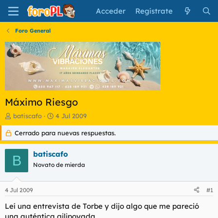
Acceder
Regístrate
Foro General
Máximo Riesgo
I
F
batiscafo
4 Jul 2009
n
e
Cerrado para nuevas respuestas.
i
c
c
h
i
a
batiscafo
B
a
d
Novato de mierda
d
e
o
i
r
n
4 Jul 2009
#1
d
i
e
c
Leí una entrevista de Torbe y dijo algo que me pareció
l
i
una auténtica gilipoyada