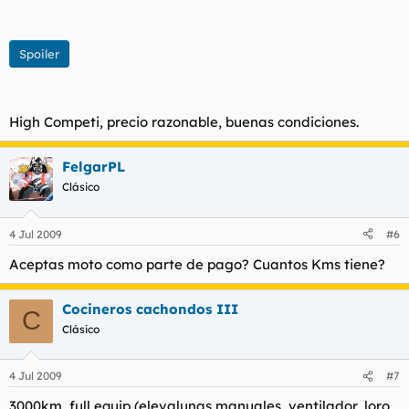
Spoiler
High Competi, precio razonable, buenas condiciones.
FelgarPL
Clásico
4 Jul 2009
#6
Aceptas moto como parte de pago? Cuantos Kms tiene?
Cocineros cachondos III
C
Clásico
4 Jul 2009
#7
3000km, full equip (elevalunas manuales, ventilador, loro