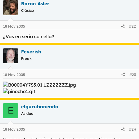
Baron Asler
Clásico
18 Nov 2005
#22
¿Vas en serio con ella?
Feverish
Freak
18 Nov 2005
#23
elgurubaneado
E
Asiduo
18 Nov 2005
#24