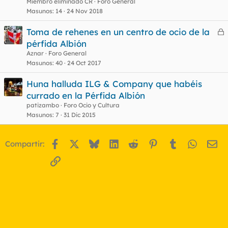
Miembro eliminado CR
Foro General
Masunos
14
24 Nov 2018
Toma de rehenes en un centro de ocio de la
e
pérfida Albión
r
Aznar
Foro General
r
Masunos
40
24 Oct 2017
Huna halluda ILG & Company que habéis
currado en la Pérfida Albión
o
patizambo
Foro Ocio y Cultura
Masunos
7
31 Dic 2015
Facebook
X
Bluesky
LinkedIn
Reddit
Pinterest
Tumblr
WhatsA
Em
Compartir:
Enlace