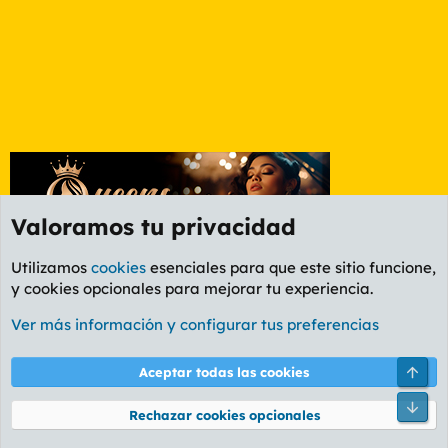
Valoramos tu privacidad
Utilizamos
cookies
esenciales para que este sitio funcione,
y cookies opcionales para mejorar tu experiencia.
Foro General
Ver más información y configurar tus preferencias
Cookies
PL OLDSTYLE AMARILLO
Cambiar fuente
Español (ES)
Arri
Aceptar todas las cookies
Contáctanos
Términos y reglas
Política de privacidad
Ayuda
R
Pie
S
Rechazar cookies opcionales
S
®
Community platform by XenForo
© 2010-2026 XenForo Ltd.