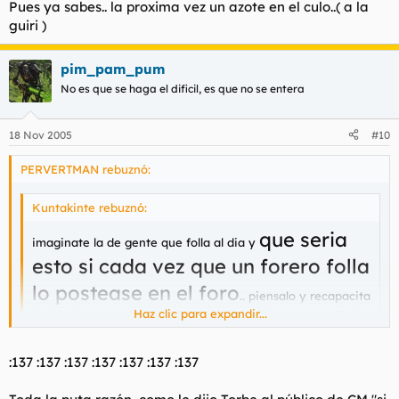
Pues ya sabes.. la proxima vez un azote en el culo..( a la
guiri )
pim_pam_pum
No es que se haga el dificil, es que no se entera
18 Nov 2005
#10
PERVERTMAN rebuznó:
Kuntakinte rebuznó:
que seria
imaginate la de gente que folla al dia y
esto si cada vez que un forero folla
lo postease en el foro
.. piensalo y recapacita
Haz clic para expandir...
si deberias o no deberias haber empezado esta patraña de
post.
Haz clic para expandir...
:137 :137 :137 :137 :137 :137 :137
Sería como el foro de Pherseo