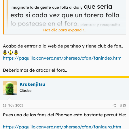
que seria
imaginate la de gente que folla al dia y
esto si cada vez que un forero folla
lo postease en el foro
.. piensalo y recapacita
Haz clic para expandir...
si deberias o no deberias haber empezado esta patraña de
post.
Haz clic para expandir...
Acabo de entrar a la web de persheo y tiene club de fan..
Sería como el foro de Pherseo
https://paquillo.convero.net/pherseo/cfan/fanindex.htm
Deberiamos de atacar el foro..
Krakenjitsu
Clásico
18 Nov 2005
#15
Pues una de las fans del Pherseo esta bastante percutible:
https://paquillo.convero.net/pherseo/cfan/fanlaura.htm