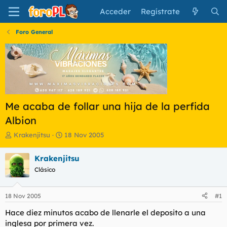
Acceder
Regístrate
Foro General
Me acaba de follar una hija de la perfida
Albion
I
F
Krakenjitsu
18 Nov 2005
n
e
i
c
Krakenjitsu
c
h
Clásico
i
a
a
d
d
e
18 Nov 2005
#1
o
i
r
n
Hace diez minutos acabo de llenarle el deposito a una
d
i
inglesa por primera vez.
e
c