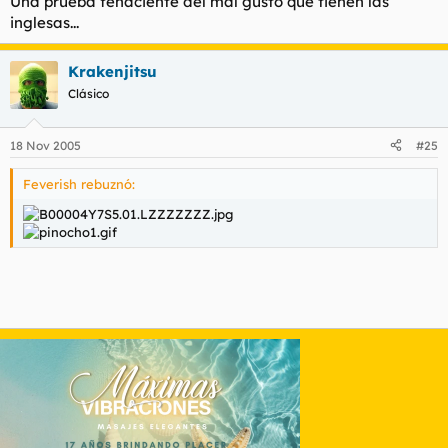
Una prueba fehaciente del mal gusto que tienen las
inglesas...
Krakenjitsu
Clásico
18 Nov 2005
#25
Feverish rebuznó: