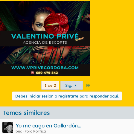
Último
1 de 2
Sig.
Debes iniciar sesión o registrarte para responder aquí.
Temas similares
Yo me cago en Gallardón...
buc
Foro Política