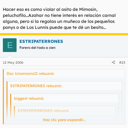
Haz clic para expandir...
Hacer eso es como violar al osito de Mimosin,
Azahar rebuznó:
peluchofílo...Azahar no tiene interés en relación carnal
si el hilo le abres para meterse con
Haz clic para expandir...
Si se presta la pongo a 20 uñas y ris ras ris ras, acabara
alguna, pero si la regalas un muñeco de los pequeños
gallardón
Haz clic para expandir...
oliendo a goma quemada
.
ponys o de Los Lunnis puede que te dé un besito...
Haz clic para expandir...
Aprovecha, esta necesitada.
¿PERO QUÉ MIERDA ES ÉSTA?
Haz clic para expandir...
ESTRIPATERRONES
E
HEY Azahar!!! yo tambien soy madrileño, bueno,a lo que
Forero del todo a cien
vamos, cuando quedamos pa hechar un cohete?
Disculpe usted señor Undertaker, es que soy
madrileña o gata que es lo mismo y claro a veces
se me escapan estas cosas del leismo y el laismo.
12 May 2006
#23
Doc UnomismoII rebuznó:
ESTRIPATERRONES rebuznó:
biggest rebuznó:
ESTRIPATERRONES rebuznó:
Haz clic para expandir...
Azahar rebuznó: