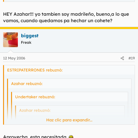
HEY Azahar!!! yo tambien soy madrileño, bueno,a lo que
Disculpe usted señor Undertaker, es que soy madrileña o gata
que es lo mismo y claro a veces se me escapan estas cosas del
vamos, cuando quedamos pa hechar un cohete?
leismo y el laismo.
biggest
Freak
12 May 2006
#19
ESTRIPATERRONES rebuznó:
Azahar rebuznó:
Undertaker rebuznó:
Azahar rebuznó:
si el hilo le abres para meterse con gallardón
Haz clic para expandir...
Haz clic para expandir...
Haz clic para expandir...
¿PERO QUÉ MIERDA ES ÉSTA?
Haz clic para expandir...
Aprovecha, esta necesitada.