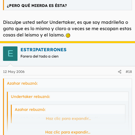
¿PERO QUÉ MIERDA ES ÉSTA?
Disculpe usted señor Undertaker, es que soy madrileña o
gata que es lo mismo y claro a veces se me escapan estas
cosas del leismo y el laismo.
ESTRIPATERRONES
E
Forero del todo a cien
12 May 2006
#18
Azahar rebuznó:
Undertaker rebuznó:
Azahar rebuznó:
si el hilo le abres para meterse con gallardón
Haz clic para expandir...
Haz clic para expandir...
¿PERO QUÉ MIERDA ES ÉSTA?
Haz clic para expandir...