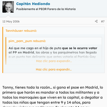
Capitán Hediondo
Posiblemente el PEOR Forero de la Historia
12 May 2006
#7
Tannhäuser rebuznó:
pim_pam_pum rebuznó:
Así que me cago en el hijo de puta
que se le ocurra votar
al PP en Madrid
, las obras y los parquímetros han llegado
a un punto tan delirante que antes votaría al Partido Gay
(no sé si lo hay) que a estos cabrones encorbatados.
Haz clic para expandir...
Haz clic para expandir...
Dios te libre de votar al PSOE, ten seguro que si ganan la cosa
empeorará.
Tanny, tienes toda la razón... si gana el psoe en Madrid, lo
primero que harán es mandar a todos los militantes y a
todos los marroquíes que viven en la capital, a degollar a
todas las niñas que tengan entre 9 y 14 años, para