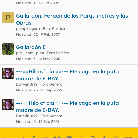
Masunos
1
22 Oct 2005
Gallardón, Faraón de los Parquímetros y las
P
Obras
pumpkingsex
Foro Política
Masunos
52
9 Feb 2007
Gallardón I
pim_pam_pum
Foro Política
Masunos
3
12 Nov 2005
---==Hilo oficial==--- Me cago en la puta
madre de E-BAY.
Darwin1889
Foro General
Masunos
75
18 Sep 2006
---==Hilo oficial==--- Me cago en la puta
madre de E-BAY.
Darwin1889
Foro General
Masunos
0
16 Sep 2006