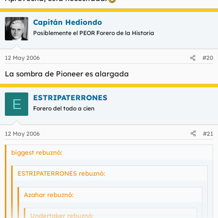
HEY Azahar!!! yo tambien soy madrileño, bueno,a lo que vamos,
Disculpe usted señor Undertaker, es que soy madrileña o
Capitán Hediondo
cuando quedamos pa hechar un cohete?
gata que es lo mismo y claro a veces se me escapan estas
Posiblemente el PEOR Forero de la Historia
cosas del leismo y el laismo.
12 May 2006
#20
La sombra de Pioneer es alargada
ESTRIPATERRONES
E
Forero del todo a cien
12 May 2006
#21
biggest rebuznó:
ESTRIPATERRONES rebuznó:
Azahar rebuznó:
Undertaker rebuznó: