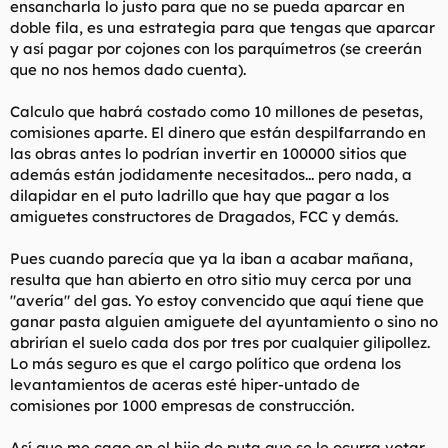
ensancharla lo justo para que no se pueda aparcar en
t
o
e
doble fila, es una estrategia para que tengas que aparcar
m
y así pagar por cojones con los parquímetros (se creerán
a
que no nos hemos dado cuenta).
Calculo que habrá costado como 10 millones de pesetas,
comisiones aparte. El dinero que están despilfarrando en
las obras antes lo podrían invertir en 100000 sitios que
además están jodidamente necesitados... pero nada, a
dilapidar en el puto ladrillo que hay que pagar a los
amiguetes constructores de Dragados, FCC y demás.
Pues cuando parecía que ya la iban a acabar mañana,
resulta que han abierto en otro sitio muy cerca por una
"avería" del gas. Yo estoy convencido que aquí tiene que
ganar pasta alguien amiguete del ayuntamiento o sino no
abrirían el suelo cada dos por tres por cualquier gilipollez.
Lo más seguro es que el cargo político que ordena los
levantamientos de aceras esté hiper-untado de
comisiones por 1000 empresas de construcción.
Así que me cago en el hijo de puta que se le ocurra votar