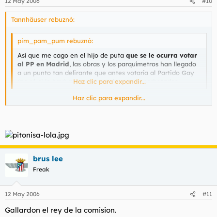
12 May 2006
#10
Tannhäuser rebuznó:
pim_pam_pum rebuznó:
Así que me cago en el hijo de puta
que se le ocurra votar
al PP en Madrid
, las obras y los parquímetros han llegado
a un punto tan delirante que antes votaría al Partido Gay
(no sé si lo hay) que a estos cabrones encorbatados.
Haz clic para expandir...
Haz clic para expandir...
Dios te libre de votar al PSOE, ten seguro que si ganan la cosa
empeorará.
brus lee
Freak
12 May 2006
#11
Gallardon el rey de la comision.