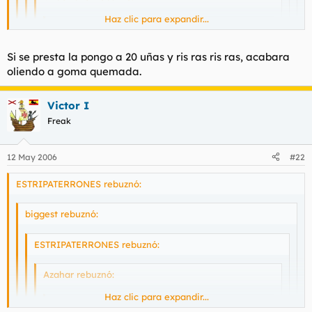
Haz clic para expandir...
Azahar rebuznó:
si el hilo le abres para meterse con gallardón
Haz clic para expandir...
Haz clic para expandir...
Si se presta la pongo a 20 uñas y ris ras ris ras, acabara
oliendo a goma quemada.
Haz clic para expandir...
¿PERO QUÉ MIERDA ES ÉSTA?
Haz clic para expandir...
Aprovecha, esta necesitada.
Victor I
HEY Azahar!!! yo tambien soy madrileño, bueno,a lo que
Disculpe usted señor Undertaker, es que soy madrileña
Freak
vamos, cuando quedamos pa hechar un cohete?
o gata que es lo mismo y claro a veces se me escapan
estas cosas del leismo y el laismo.
12 May 2006
#22
ESTRIPATERRONES rebuznó:
biggest rebuznó:
ESTRIPATERRONES rebuznó:
Azahar rebuznó:
Haz clic para expandir...
Undertaker rebuznó: