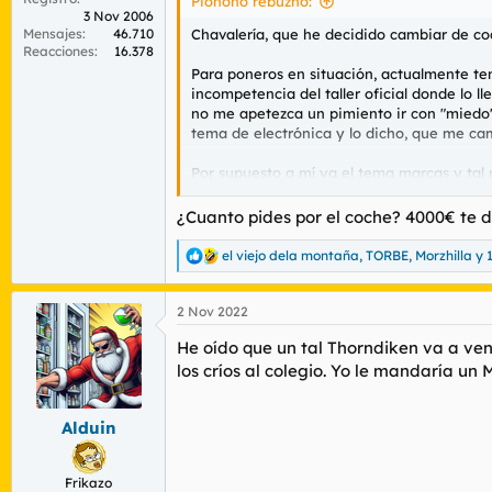
Pionono rebuznó:
3 Nov 2006
Mensajes
46.710
Chavalería, que he decidido cambiar de coc
Reacciones
16.378
Para poneros en situación, actualmente te
incompetencia del taller oficial donde lo 
no me apetezca un pimiento ir con "miedo" d
tema de electrónica y lo dicho, que me ca
Por supuesto a mí ya el tema marcas y ta
un abanico de posibilidades. Por ahora só
porque me sale de los huevos, y cambio aut
¿Cuanto pides por el coche? 4000€ te d
Motor: me la suda. Diesel, híbrido gasolina.
el viejo dela montaña
,
TORBE
,
Morzhilla
y 
R
e
Estética: hombre pues sí, claro, pero tamp
a
2 Nov 2022
c
Nuevo/KM 0/segunda mano: nuevo a no ser q
c
He oído que un tal Thorndiken va a vend
i
o
los críos al colegio. Yo le mandaría un 
Precio: no tengo problema, gracias a LOL
n
e
Hagan sus propuestas.
s
Alduin
:
Frikazo