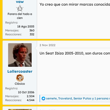
vaw
Yo creo que con mirar marcas conocidas
Forero del todo a
cien
Registro
18 Ago 2005
Mensajes
360
Reacciones
332
2 Nov 2022
Un Seat Ibiza 2005-2010, son duros com
Lollercoaster
Clásico
Registro
10 Oct 2006
Mensajes
2.504
semete
,
Travelord
,
Senior Putas
y 1 persona
R
Reacciones
4.544
e
a