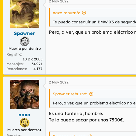
2 Nov 2022
c
c
i
naxo rebuznó:
o
n
Te puedo conseguir un BMW X3 de segunda ma
e
s
Pero, a ver, que un problema eléctrico
Spawner
:
Muerto por dentro
Registro
10 Dic 2005
Mensajes
34.971
Reacciones
4.177
2 Nov 2022
Spawner rebuznó:
Pero, a ver, que un problema eléctrico no 
Es una tontería, hombre.
naxo
Te lo puedo sacar por unos 7500€.
Muerto por dentro+
Registro