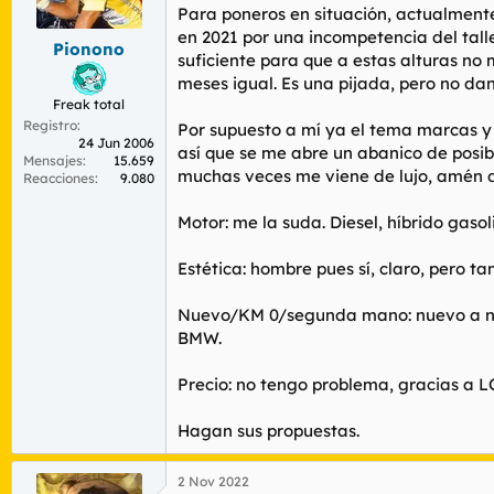
r
n
Para poneros en situación, actualmente
d
i
en 2021 por una incompetencia del tall
Pionono
e
c
suficiente para que a estas alturas no m
l
i
meses igual. Es una pijada, pero no da
t
o
Freak total
e
Registro
m
Por supuesto a mí ya el tema marcas 
24 Jun 2006
a
así que se me abre un abanico de posib
Mensajes
15.659
muchas veces me viene de lujo, amén de
Reacciones
9.080
Motor: me la suda. Diesel, híbrido gasol
Estética: hombre pues sí, claro, pero t
Nuevo/KM 0/segunda mano: nuevo a no s
BMW.
Precio: no tengo problema, gracias a 
Hagan sus propuestas.
2 Nov 2022