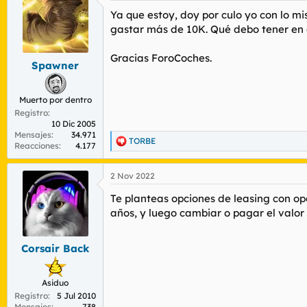
Ya que estoy, doy por culo yo con lo m
gastar más de 10K. Qué debo tener en 
Gracias ForoCoches.
Spawner
Muerto por dentro
Registro
10 Dic 2005
Mensajes
34.971
TORBE
R
Reacciones
4.177
e
a
2 Nov 2022
c
c
Te planteas opciones de leasing con op
i
o
años, y luego cambiar o pagar el valo
n
e
s
Corsair Back
:
Asiduo
Registro
5 Jul 2010
Mensajes
738