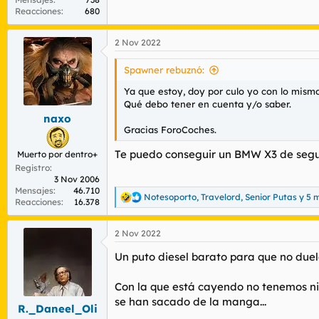
Reacciones
680
2 Nov 2022
Spawner rebuznó:
Ya que estoy, doy por culo yo con lo mism
Qué debo tener en cuenta y/o saber.
naxo
Gracias ForoCoches.
Te puedo conseguir un BMW X3 de segund
Muerto por dentro+
Registro
3 Nov 2006
Mensajes
46.710
Notesoporto
,
Travelord
,
Senior Putas
y 5 
R
Reacciones
16.378
e
a
2 Nov 2022
c
c
Un puto diesel barato para que no duel
i
o
n
Con la que está cayendo no tenemos ni
e
se han sacado de la manga...
s
R._Daneel_Oli
: