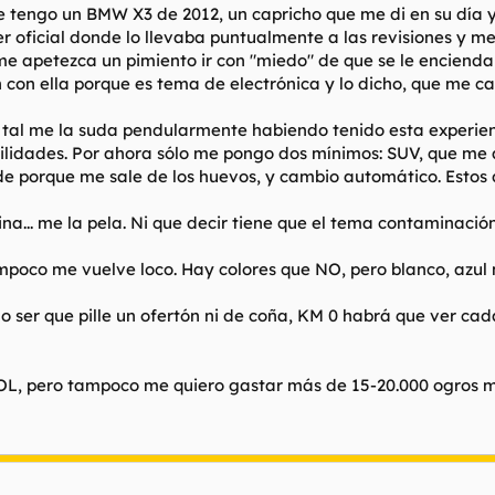
 tengo un BMW X3 de 2012, un capricho que me di en su día y
er oficial donde lo llevaba puntualmente a las revisiones y m
e apetezca un pimiento ir con "miedo" de que se le encienda la
n con ella porque es tema de electrónica y lo dicho, que me c
y tal me la suda pendularmente habiendo tenido esta expe
ilidades. Por ahora sólo me pongo dos mínimos: SUV, que me 
 porque me sale de los huevos, y cambio automático. Estos d
ina... me la pela. Ni que decir tiene que el tema contaminación 
ampoco me vuelve loco. Hay colores que NO, pero blanco, azul 
er que pille un ofertón ni de coña, KM 0 habrá que ver cada
LOL, pero tampoco me quiero gastar más de 15-20.000 ogros 