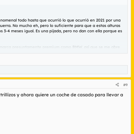
nomenal todo hasta que ocurrió lo que ocurrió en 2021 por una
uerra. No mucho eh, pero lo suficiente para que a estas alturas
os 3-4 meses igual. Es una pijada, pero no dan con ella porque es
na marca presuntamente premium como BMW, así que se me abre
ra donde voy con la bici muchas veces me viene de lujo, amén de
trae al pairo.
 negro, pues me valen.
#9
ual que de segunda mano, que es como pillé el BMW.
trillizos y ahora quiere un coche de casado para llevar a
e den por el BMW.