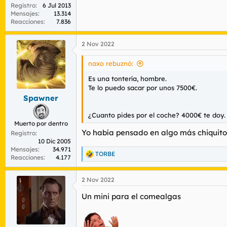
Registro
6 Jul 2013
Mensajes
13.314
Reacciones
7.836
2 Nov 2022
naxo rebuznó:
Es una tontería, hombre.
Te lo puedo sacar por unos 7500€.
Spawner
¿Cuanto pides por el coche? 4000€ te doy.
Muerto por dentro
Yo había pensado en algo más chiquito, 
Registro
10 Dic 2005
Mensajes
34.971
TORBE
R
Reacciones
4.177
e
a
2 Nov 2022
c
c
Un mini para el comealgas
i
o
n
e