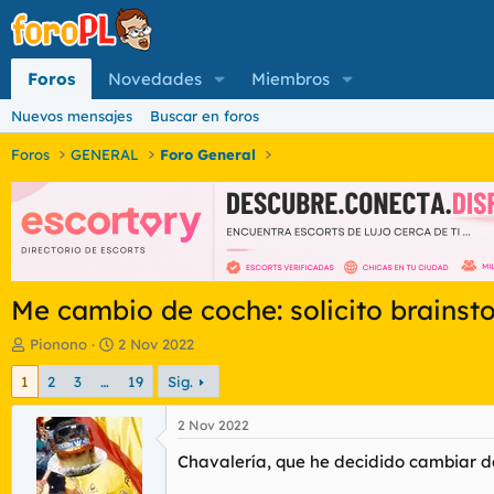
Foros
Novedades
Miembros
Nuevos mensajes
Buscar en foros
Foros
GENERAL
Foro General
Me cambio de coche: solicito brainst
I
F
Pionono
2 Nov 2022
n
e
1
2
3
…
19
Sig.
i
c
c
h
i
a
2 Nov 2022
a
d
Chavalería, que he decidido cambiar de
d
e
o
i