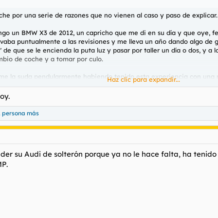
he por una serie de razones que no vienen al caso y paso de explicar.
ngo un BMW X3 de 2012, un capricho que me di en su día y que oye, fe
llevaba puntualmente a las revisiones y me lleva un año dando algo de g
e que se le encienda la puta luz y pasar por taller un día o dos, y a l
mbio de coche y a tomar por culo.
l me la suda pendularmente habiendo tenido esta experiencia con u
Haz clic para expandir...
lo me pongo dos mínimos: SUV, que me acostumbrado a este rollo y pa
omático. Estos dos requisitos son innegociables.
oy.
.. me la pela. Ni que decir tiene que el tema contaminación y tal me la 
1 persona más
oco me vuelve loco. Hay colores que NO, pero blanco, azul marino, rojo,
ue pille un ofertón ni de coña, KM 0 habrá que ver cada caso, al ig
er su Audi de solterón porque ya no le hace falta, ha tenido 
MP.
, pero tampoco me quiero gastar más de 15-20.000 ogros más lo que m