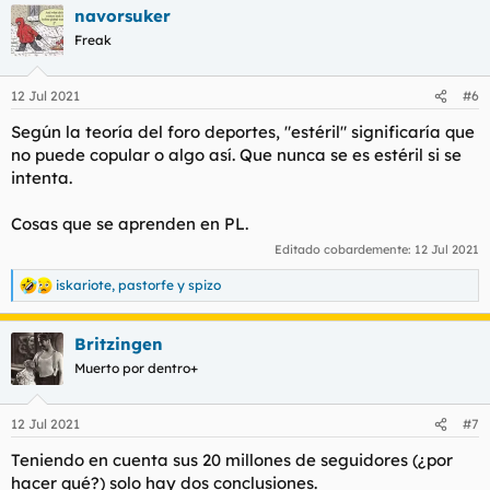
navorsuker
c
c
Freak
i
o
n
12 Jul 2021
#6
e
s
Según la teoría del foro deportes, "estéril" significaría que
:
no puede copular o algo así. Que nunca se es estéril si se
intenta.
Cosas que se aprenden en PL.
Editado cobardemente:
12 Jul 2021
iskariote
,
pastorfe
y
spizo
R
e
a
Britzingen
c
c
Muerto por dentro+
i
o
n
12 Jul 2021
#7
e
s
Teniendo en cuenta sus 20 millones de seguidores (¿por
:
hacer qué?) solo hay dos conclusiones.