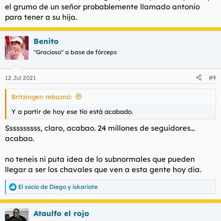
el grumo de un señor probablemente llamado antonio
para tener a su hija.
Benito
"Gracioso" a base de fórceps
12 Jul 2021
#9
Britzingen rebuznó:
Y a partir de hoy ese tío está acabado.
Ssssssssss, claro, acabao. 24 millones de seguidores...
acabao.
no teneis ni puta idea de lo subnormales que pueden
llegar a ser los chavales que ven a esta gente hoy dia.
El socio de Diego
y
iskariote
R
e
a
Ataulfo el rojo
c