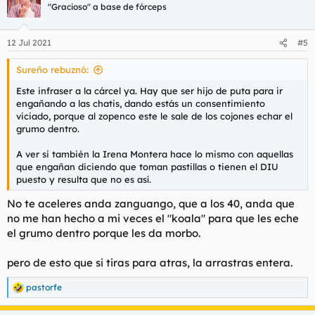
"Gracioso" a base de fórceps
12 Jul 2021
#5
Sureño rebuznó:
Este infraser a la cárcel ya. Hay que ser hijo de puta para ir
engañando a las chatis, dando estás un consentimiento
viciado, porque al zopenco este le sale de los cojones echar el
grumo dentro.
A ver si también la Irena Montera hace lo mismo con aquellas
que engañan diciendo que toman pastillas o tienen el DIU
puesto y resulta que no es así.
No te aceleres anda zanguango, que a los 40, anda que
no me han hecho a mi veces el "koala" para que les eche
el grumo dentro porque les da morbo.
pero de esto que si tiras para atras, la arrastras entera.
pastorfe
R
e
a