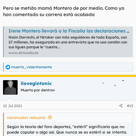
Pero se metido mamá Montero de por medio. Como ya
han comentado su carrera está acabada
Irene Montero llevará a la Fiscalía las declaraciones del tiktoker Naim Darrechi tras alardear de engañar a sus parejas para no usar condón
Naim Darrechi, el tiktoker con más seguidores de toda España, con
27 millones, ha asegurado en una entrevista que no usa condón con
sus ligues porque le "cuesta...
www.elmundo.es
muerto_violentamente
R
e
a
ilovegintonic
c
c
Muerto por dentro+
i
o
n
12 Jul 2021
#13
e
s
navorsuker rebuznó:
:
Según la teoría del foro deportes, "estéril" significaría que no
puede copular o algo así. Que nunca se es estéril si se intenta.