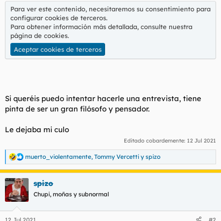
t
o
Para ver este contenido, necesitaremos su consentimiento para
e
configurar cookies de terceros.
m
Para obtener información más detallada, consulte nuestra
a
página de cookies
.
Aceptar cookies de terceros
Si queréis puedo intentar hacerle una entrevista, tiene
pinta de ser un gran filósofo y pensador.
Le dejaba mi culo
Editado cobardemente:
12 Jul 2021
muerto_violentamente
,
Tommy Vercetti
y
spizo
R
e
a
spizo
c
c
Chupi, moñas y subnormal
i
o
n
12 Jul 2021
#2