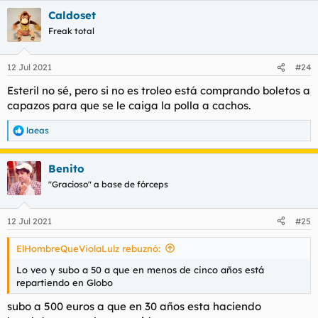
a
Caldoset
c
c
Freak total
i
o
n
12 Jul 2021
#24
e
s
Esteril no sé, pero si no es troleo está comprando boletos a
:
capazos para que se le caiga la polla a cachos.
laeas
R
e
a
Benito
c
c
"Gracioso" a base de fórceps
i
o
n
12 Jul 2021
#25
e
s
ElHombreQueViolaLulz rebuznó:
:
Lo veo y subo a 50 a que en menos de cinco años está
repartiendo en Globo
subo a 500 euros a que en 30 años esta haciendo