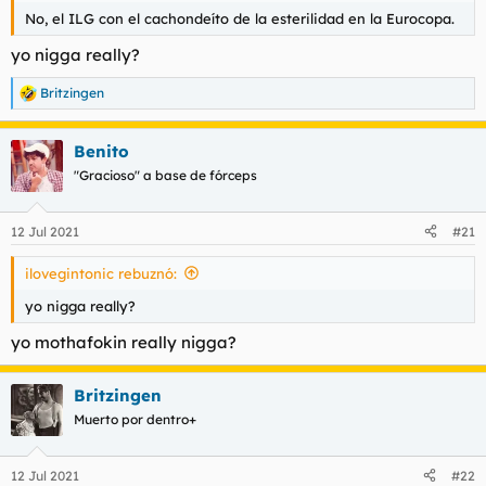
No, el ILG con el cachondeíto de la esterilidad en la Eurocopa.
yo nigga really?
Britzingen
R
e
a
Benito
c
c
"Gracioso" a base de fórceps
i
o
n
12 Jul 2021
#21
e
s
ilovegintonic rebuznó:
:
yo nigga really?
yo mothafokin really nigga?
Britzingen
Muerto por dentro+
12 Jul 2021
#22