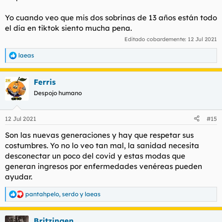
Yo cuando veo que mis dos sobrinas de 13 años están todo
el día en tiktok siento mucha pena.
Editado cobardemente:
12 Jul 2021
laeas
R
e
a
Ferris
c
c
Despojo humano
i
o
n
12 Jul 2021
#15
e
s
Son las nuevas generaciones y hay que respetar sus
:
costumbres. Yo no lo veo tan mal, la sanidad necesita
desconectar un poco del covid y estas modas que
generan ingresos por enfermedades venéreas pueden
ayudar.
pantahpelo
,
serdo
y
laeas
R
e
a
Britzingen
c