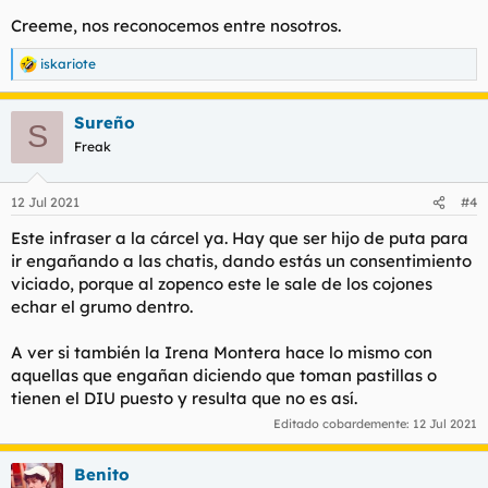
Si queréis puedo intentar hacerle una entrevista, tiene pinta
Creeme, nos reconocemos entre nosotros.
de ser un gran filósofo y pensador.
iskariote
R
Le dejaba mi culo
e
a
Sureño
c
S
c
Freak
i
o
n
12 Jul 2021
#4
e
s
Este infraser a la cárcel ya. Hay que ser hijo de puta para
:
ir engañando a las chatis, dando estás un consentimiento
viciado, porque al zopenco este le sale de los cojones
echar el grumo dentro.
A ver si también la Irena Montera hace lo mismo con
aquellas que engañan diciendo que toman pastillas o
tienen el DIU puesto y resulta que no es así.
Editado cobardemente:
12 Jul 2021
Benito