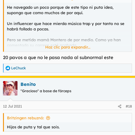
He navegado un poco porque de este tipo ni puta idea,
supongo que como muchos de por aquí.
Un influencer que hace mierda música trap y por tanto no se
habrá follado a pocas.
Pero se metido mamá Montero de por medio. Como ya han
comentado su carrera está acabada
Haz clic para expandir...
20 pavos a que no le pasa nada al subnormal este
Irene Montero llevará a la Fiscalía las declaraciones del tiktoker Naim Darrechi tras alardear de engañar a sus parejas para no usar condón
Naim Darrechi, el tiktoker con más seguidores de toda
LeChuck
R
España, con 27 millones, ha asegurado en una
e
entrevista que no usa condón con sus ligues porque le
a
"cuesta...
Benito
c
www.elmundo.es
c
"Gracioso" a base de fórceps
i
o
n
12 Jul 2021
#18
e
s
Britzingen rebuznó:
:
Hijos de puta y tal que sois.