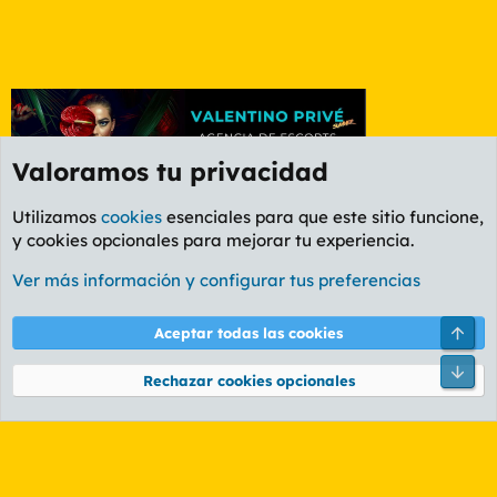
Valoramos tu privacidad
Utilizamos
cookies
esenciales para que este sitio funcione,
y cookies opcionales para mejorar tu experiencia.
Foro General
Ver más información y configurar tus preferencias
Cookies
PL OLDSTYLE AMARILLO
Cambiar fuente
Español (ES)
Arri
Aceptar todas las cookies
Contáctanos
Términos y reglas
Política de privacidad
Ayuda
R
Pie
S
Rechazar cookies opcionales
S
®
Community platform by XenForo
© 2010-2026 XenForo Ltd.