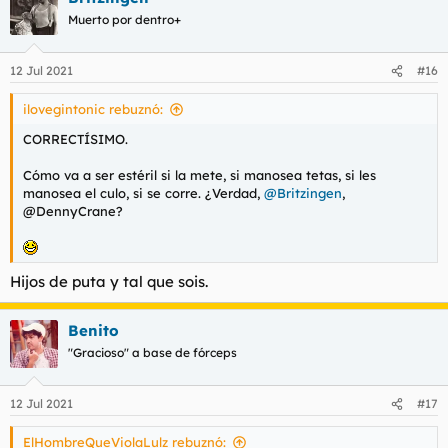
c
Muerto por dentro+
i
o
n
12 Jul 2021
#16
e
s
ilovegintonic rebuznó:
:
CORRECTÍSIMO.
Cómo va a ser estéril si la mete, si manosea tetas, si les
manosea el culo, si se corre. ¿Verdad,
@Britzingen
,
@DennyCrane?
Hijos de puta y tal que sois.
Benito
"Gracioso" a base de fórceps
12 Jul 2021
#17
ElHombreQueViolaLulz rebuznó: