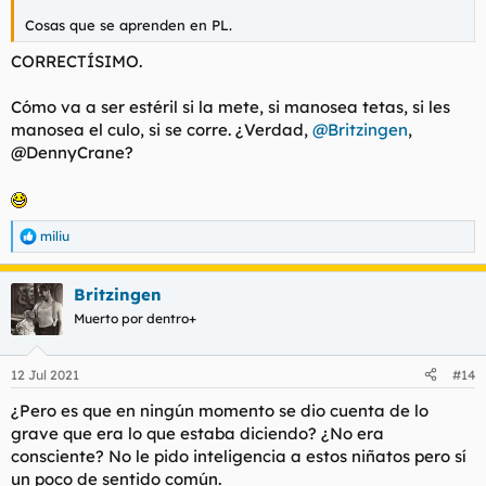
Cosas que se aprenden en PL.
CORRECTÍSIMO.
Cómo va a ser estéril si la mete, si manosea tetas, si les
manosea el culo, si se corre. ¿Verdad,
@Britzingen
,
@DennyCrane?
miliu
R
e
a
Britzingen
c
c
Muerto por dentro+
i
o
n
12 Jul 2021
#14
e
s
¿Pero es que en ningún momento se dio cuenta de lo
:
grave que era lo que estaba diciendo? ¿No era
consciente? No le pido inteligencia a estos niñatos pero sí
un poco de sentido común.