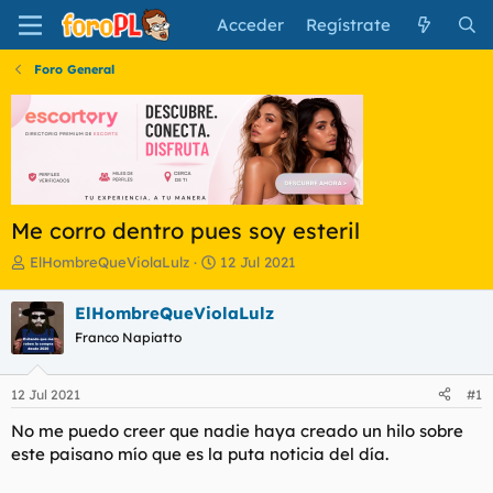
Acceder
Regístrate
Foro General
Me corro dentro pues soy esteril
I
F
ElHombreQueViolaLulz
12 Jul 2021
n
e
i
c
ElHombreQueViolaLulz
c
h
Franco Napiatto
i
a
a
d
d
e
12 Jul 2021
#1
o
i
r
n
No me puedo creer que nadie haya creado un hilo sobre
d
i
este paisano mío que es la puta noticia del día.
e
c
l
i