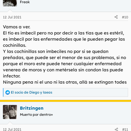
c
Freak
i
o
n
12 Jul 2021
#10
e
s
Vamos a ver.
:
El tío es imbecil pero no por decir a las tías que es estéril,
es imbecil por las enfermedades que le pueden pegar las
cochinillas.
Y las cochinillas son imbeciles no por si se quedan
preñadas, que puede ser el menor de sus problemas, si no
porque el moro este puede tener cualquier enfermedad
venerea de moros y con metérsela sin condon las puede
infectar.
Ninguna pena ni el uno ni las otras, allá se extingan todes
El socio de Diego
y
laeas
R
e
a
Britzingen
c
c
Muerto por dentro+
i
o
n
12 Jul 2021
#11