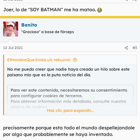
e
s
Joer, lo de "SOY BATMAN" me ha matao.
:
Benito
"Gracioso" a base de fórceps
12 Jul 2021
#3
ElHombreQueViolaLulz rebuznó:
No me puedo creer que nadie haya creado un hilo sobre este
paisano mío que es la puta noticia del día.
Para ver este contenido, necesitaremos su consentimiento
para configurar cookies de terceros.
Para obtener información más detallada, consulte nuestra
página de cookies
.
Haz clic para expandir...
Aceptar cookies de terceros
precisamente porque esta todo el mundo despellejandole
por algo que probablemente se haya inventado.