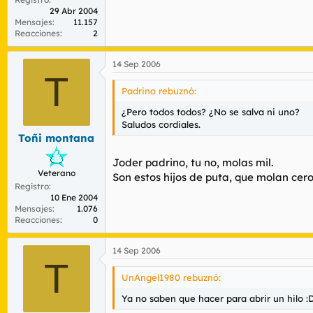
29 Abr 2004
Mensajes
11.157
Reacciones
2
14 Sep 2006
T
Padrino rebuznó:
¿Pero todos todos? ¿No se salva ni uno?
Saludos cordiales.
Toñi montana
Joder padrino, tu no, molas mil.
Veterano
Son estos hijos de puta, que molan cero
Registro
10 Ene 2004
Mensajes
1.076
Reacciones
0
14 Sep 2006
T
UnAngel1980 rebuznó:
Ya no saben que hacer para abrir un hilo :