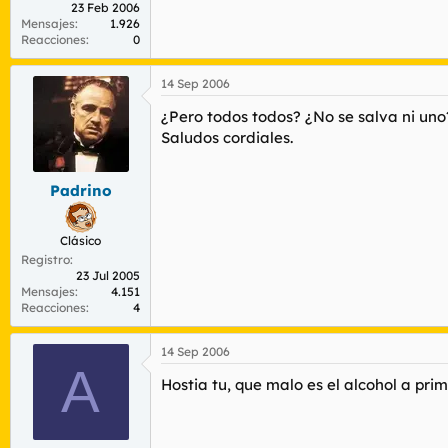
23 Feb 2006
Mensajes
1.926
Reacciones
0
14 Sep 2006
¿Pero todos todos? ¿No se salva ni uno
Saludos cordiales.
Padrino
Clásico
Registro
23 Jul 2005
Mensajes
4.151
Reacciones
4
14 Sep 2006
A
Hostia tu, que malo es el alcohol a pr