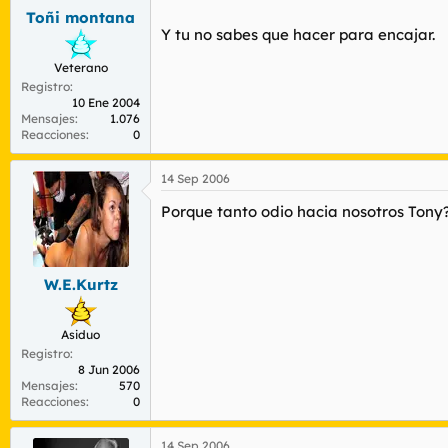
Toñi montana
Y tu no sabes que hacer para encajar.
Veterano
Registro
10 Ene 2004
Mensajes
1.076
Reacciones
0
14 Sep 2006
Porque tanto odio hacia nosotros Tony
W.E.Kurtz
Asiduo
Registro
8 Jun 2006
Mensajes
570
Reacciones
0
14 Sep 2006