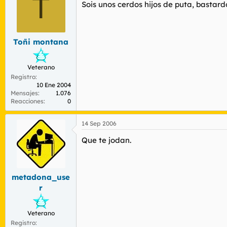
T
r
n
Sois unos cerdos hijos de puta, bastard
d
i
e
c
l
i
t
o
Toñi montana
e
m
Veterano
a
Registro
10 Ene 2004
Mensajes
1.076
Reacciones
0
14 Sep 2006
Que te jodan.
metadona_use
r
Veterano
Registro