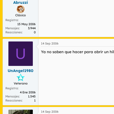
Abruzzi
Clásico
Registro
15 May 2006
Mensajes
3.944
Reacciones
0
14 Sep 2006
U
Ya no saben que hacer para abrir un hil
UnAngel1980
Veterano
Registro
4 Ene 2006
Mensajes
1.545
Reacciones
1
14 Sep 2006