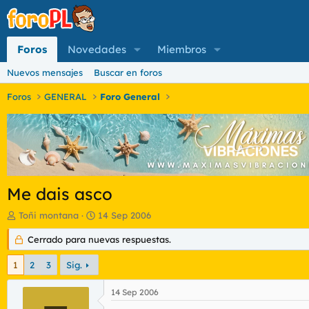
Foros
Novedades
Miembros
Nuevos mensajes
Buscar en foros
Foros
GENERAL
Foro General
Me dais asco
I
F
Toñi montana
14 Sep 2006
n
e
i
Cerrado para nuevas respuestas.
c
c
h
i
a
1
2
3
Sig.
a
d
d
e
14 Sep 2006
o
i