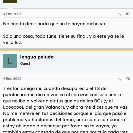
4 Ene 2006
#7
No puedo decir nada que no te hayan dicho ya.
Sólo una cosa, todo túnel tiene su final, y a este ya se le
ve la luz.
lengua peluda
L
Guest
4 Ene 2006
#8
Trentor, amigo mí, cuando desapareció el TS de
putalocura me dio un vuelco al corazón con solo pensar
que no iba a volver a oir tus quejas de las BGs (y el
LooooooL del gran Valanor), y ahora me dices que te vas.
No me meteré en tus decisiones porque el día que pasó el
problema ya hablamos del tema, pero como compañero
estoy obligado a decir que por favor no te vayas, yo
también estoy cansado de que nos den por culo cada vez