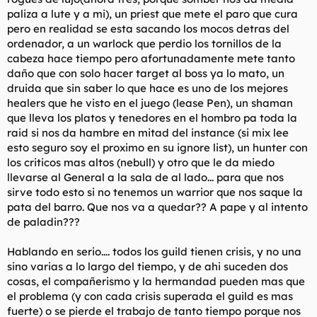
paliza a lute y a mi), un priest que mete el paro que cura
pero en realidad se esta sacando los mocos detras del
ordenador, a un warlock que perdio los tornillos de la
cabeza hace tiempo pero afortunadamente mete tanto
daño que con solo hacer target al boss ya lo mato, un
druida que sin saber lo que hace es uno de los mejores
healers que he visto en el juego (lease Pen), un shaman
que lleva los platos y tenedores en el hombro pa toda la
raid si nos da hambre en mitad del instance (si mix lee
esto seguro soy el proximo en su ignore list), un hunter con
los criticos mas altos (nebull) y otro que le da miedo
llevarse al General a la sala de al lado... para que nos
sirve todo esto si no tenemos un warrior que nos saque la
pata del barro. Que nos va a quedar?? A pape y al intento
de paladin???
Hablando en serio.... todos los guild tienen crisis, y no una
sino varias a lo largo del tiempo, y de ahi suceden dos
cosas, el compañerismo y la hermandad pueden mas que
el problema (y con cada crisis superada el guild es mas
fuerte) o se pierde el trabajo de tanto tiempo porque nos