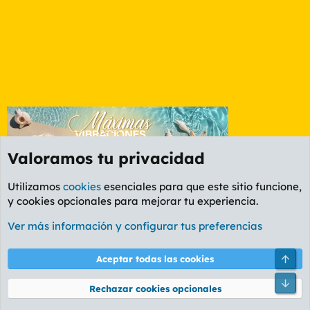
Valoramos tu privacidad
Utilizamos
cookies
esenciales para que este sitio funcione,
y cookies opcionales para mejorar tu experiencia.
Foro Informática y Videojuegos
Ver más información y configurar tus preferencias
Cookies
PL OLDSTYLE AMARILLO
Cambiar fuente
Español (ES)
Arri
Aceptar todas las cookies
Contáctanos
Términos y reglas
Política de privacidad
Ayuda
R
Pie
S
Rechazar cookies opcionales
S
®
Community platform by XenForo
© 2010-2026 XenForo Ltd.