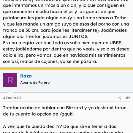
que intentamos unirmos a un clan, y lo que consiguen es
que aumente mi odio hacia ellos y las ganas de que
putalocura les joda algún día (y sino llamaremos a Torbe
y que les mande un amigo suyo de esos del porno con una
tranca de 30 cm. para joderles literalmente). Jodámosles
algún día Trentor, jodámosles JUNTOS.
Es una alegría ver que todo os salio bien ayer en UBRS,
estoy jodiéndome por dentro que no veais, y solo os deseo
odio e ira, pero vamos, que en navidad mis sentimientos
son asi, malos de cojones, ya se me pasará.
Raza
R
Aborto de Forero
4 Ene 2006
#9
Trentor acabo de hablar con Blizzard y ya deshabilitaron
de tu cuenta la opcion de /gquit.
A ver, que te puedo decir?? De que sirve tener a dos
rogues de lujo(ahora tres, porque somber nos da media