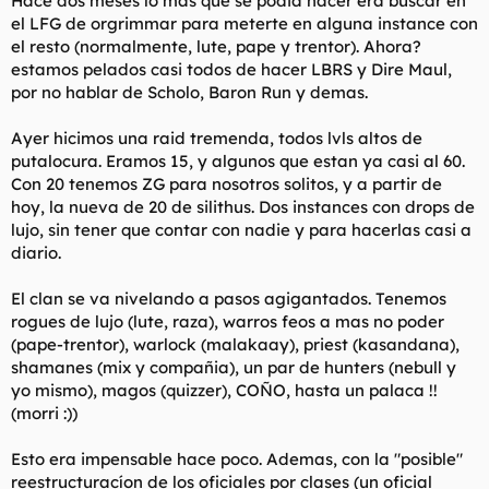
Hace dos meses lo mas que se podia hacer era buscar en
el LFG de orgrimmar para meterte en alguna instance con
el resto (normalmente, lute, pape y trentor). Ahora?
estamos pelados casi todos de hacer LBRS y Dire Maul,
por no hablar de Scholo, Baron Run y demas.
Ayer hicimos una raid tremenda, todos lvls altos de
putalocura. Eramos 15, y algunos que estan ya casi al 60.
Con 20 tenemos ZG para nosotros solitos, y a partir de
hoy, la nueva de 20 de silithus. Dos instances con drops de
lujo, sin tener que contar con nadie y para hacerlas casi a
diario.
El clan se va nivelando a pasos agigantados. Tenemos
rogues de lujo (lute, raza), warros feos a mas no poder
(pape-trentor), warlock (malakaay), priest (kasandana),
shamanes (mix y compañia), un par de hunters (nebull y
yo mismo), magos (quizzer), COÑO, hasta un palaca !!
(morri :))
Esto era impensable hace poco. Ademas, con la "posible"
reestructuracíon de los oficiales por clases (un oficial