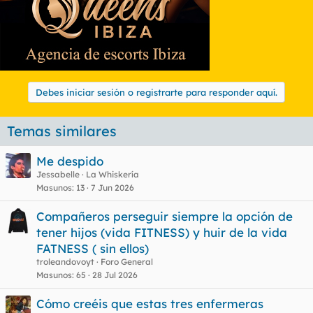
Debes iniciar sesión o registrarte para responder aquí.
Temas similares
Me despido
Jessabelle
La Whiskería
Masunos
13
7 Jun 2026
Compañeros perseguir siempre la opción de
tener hijos (vida FITNESS) y huir de la vida
FATNESS ( sin ellos)
troleandovoyt
Foro General
Masunos
65
28 Jul 2026
Cómo creéis que estas tres enfermeras