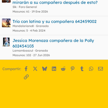
mirarán a su compañero después de esto?
Slk
Foro General
Masunos
61
19 Ene 2026
Trío con latina y su compañera 642459002
Mandaloriano8
Granada
Masunos
5
4 Feb 2024
Jessica Morenaza compañera de la Polly
602454103
Lamambaazul
Granada
Masunos
102
27 Jun 2026
Facebook
X
Bluesky
LinkedIn
Reddit
Pinterest
Tumblr
WhatsA
Em
Compartir:
Enlace