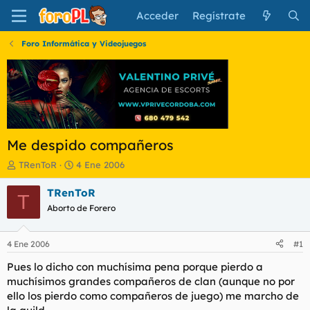
Acceder
Regístrate
Foro Informática y Videojuegos
Me despido compañeros
I
F
TRenToR
4 Ene 2006
n
e
i
c
TRenToR
T
c
h
Aborto de Forero
i
a
a
d
d
e
4 Ene 2006
#1
o
i
r
n
Pues lo dicho con muchísima pena porque pierdo a
d
i
muchísimos grandes compañeros de clan (aunque no por
e
c
ello los pierdo como compañeros de juego) me marcho de
l
i