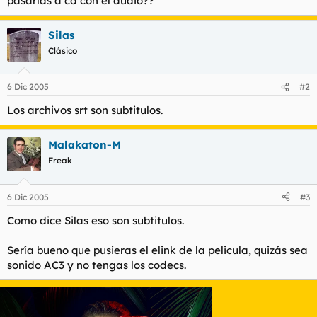
pasarlas a cd con el audio??
t
o
e
m
Silas
a
Clásico
6 Dic 2005
#2
Los archivos srt son subtitulos.
Malakaton-M
Freak
6 Dic 2005
#3
Como dice Silas eso son subtitulos.
Sería bueno que pusieras el elink de la pelicula, quizás sea
sonido AC3 y no tengas los codecs.