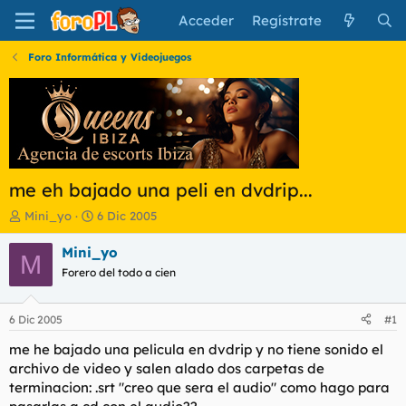
Acceder
Regístrate
Foro Informática y Videojuegos
me eh bajado una peli en dvdrip...
I
F
Mini_yo
6 Dic 2005
n
e
i
c
Mini_yo
M
c
h
Forero del todo a cien
i
a
a
d
d
e
6 Dic 2005
#1
o
i
r
n
me he bajado una pelicula en dvdrip y no tiene sonido el
d
i
archivo de video y salen alado dos carpetas de
e
c
terminacion: .srt "creo que sera el audio" como hago para
l
i