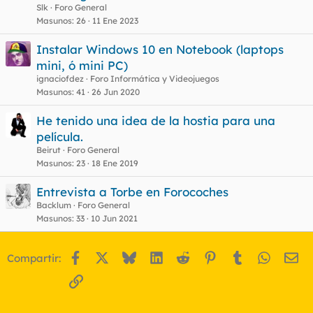
Slk
Foro General
Masunos
26
11 Ene 2023
Instalar Windows 10 en Notebook (laptops
mini, ó mini PC)
ignaciofdez
Foro Informática y Videojuegos
Masunos
41
26 Jun 2020
He tenido una idea de la hostia para una
película.
Beirut
Foro General
Masunos
23
18 Ene 2019
Entrevista a Torbe en Forocoches
Backlum
Foro General
Masunos
33
10 Jun 2021
Facebook
X
Bluesky
LinkedIn
Reddit
Pinterest
Tumblr
WhatsA
Em
Compartir:
Enlace