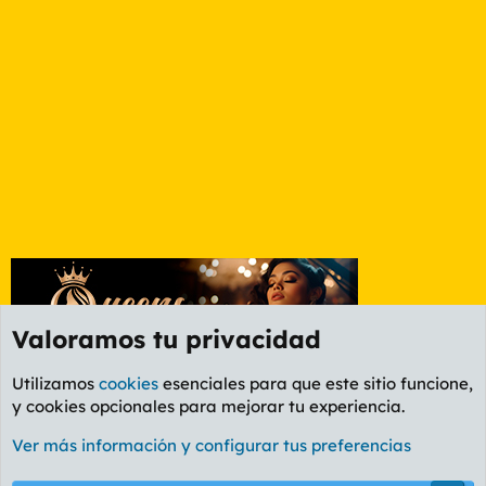
Valoramos tu privacidad
Utilizamos
cookies
esenciales para que este sitio funcione,
y cookies opcionales para mejorar tu experiencia.
Foro Informática y Videojuegos
Ver más información y configurar tus preferencias
Cookies
PL OLDSTYLE AMARILLO
Cambiar fuente
Español (ES)