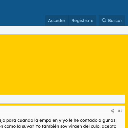
Acceder
Regístrate
Buscar
#1
sejo para cuando la empalen y yo le he contado algunas
ón como la suya? Yo también soy virgen del culo, acepto