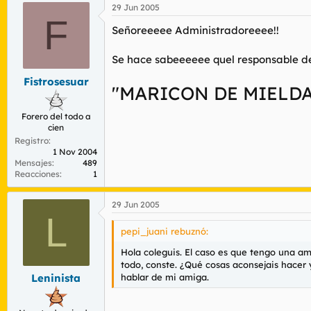
29 Jun 2005
F
Señoreeeee Administradoreeee!!
Se hace sabeeeeee quel responsable del
Fistrosesuar
"MARICON DE MIELDA
Forero del todo a
cien
Registro
1 Nov 2004
Mensajes
489
Reacciones
1
29 Jun 2005
L
pepi_juani rebuznó:
Hola coleguis. El caso es que tengo una am
todo, conste. ¿Qué cosas aconsejais hacer 
hablar de mi amiga.
Leninista