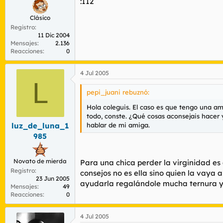
:112
Clásico
Registro
11 Dic 2004
Mensajes
2.136
Reacciones
0
4 Jul 2005
L
pepi_juani rebuznó:
Hola coleguis. El caso es que tengo una am
todo, conste. ¿Qué cosas aconsejais hacer 
hablar de mi amiga.
luz_de_luna_1
985
Novato de mierda
Para una chica perder la virginidad es
Registro
consejos no es ella sino quien la vaya
23 Jun 2005
ayudarla regalándole mucha ternura y s
Mensajes
49
Reacciones
0
4 Jul 2005