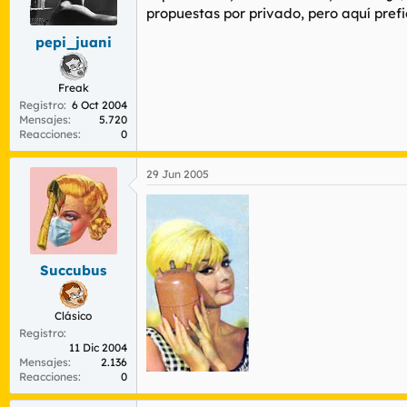
r
n
propuestas por privado, pero aquí pref
d
i
e
c
pepi_juani
l
i
t
o
Freak
e
m
Registro
6 Oct 2004
Mensajes
5.720
a
Reacciones
0
29 Jun 2005
Succubus
Clásico
Registro
11 Dic 2004
Mensajes
2.136
Reacciones
0