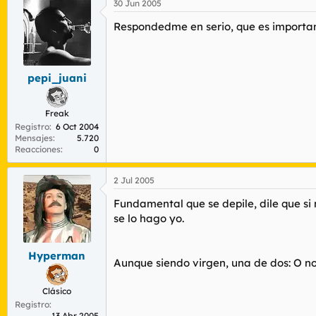
30 Jun 2005
Respondedme en serio, que es important
pepi_juani
Freak
Registro
6 Oct 2004
Mensajes
5.720
Reacciones
0
2 Jul 2005
Fundamental que se depile, dile que si 
se lo hago yo.
Hyperman
Aunque siendo virgen, una de dos: O no l
Clásico
Registro
13 Abr 2005