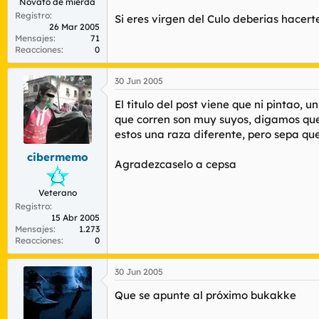
Novato de mierda
Registro
Si eres virgen del Culo deberias hacer
26 Mar 2005
Mensajes
71
Reacciones
0
30 Jun 2005
El titulo del post viene que ni pintao, 
que corren son muy suyos, digamos que 
estos una raza diferente, pero sepa qu
cibermemo
Agradezcaselo a cepsa
Veterano
Registro
15 Abr 2005
Mensajes
1.273
Reacciones
0
30 Jun 2005
Que se apunte al próximo bukakke