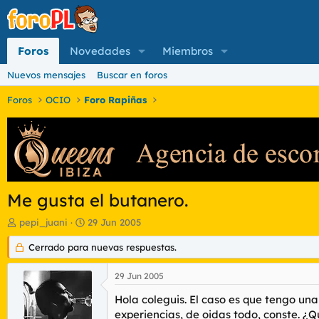
Foros
Novedades
Miembros
Nuevos mensajes
Buscar en foros
Foros
OCIO
Foro Rapiñas
Me gusta el butanero.
I
F
pepi_juani
29 Jun 2005
n
e
i
Cerrado para nuevas respuestas.
c
c
h
i
a
29 Jun 2005
a
d
d
e
Hola coleguis. El caso es que tengo un
o
i
experiencias, de oidas todo, conste. ¿