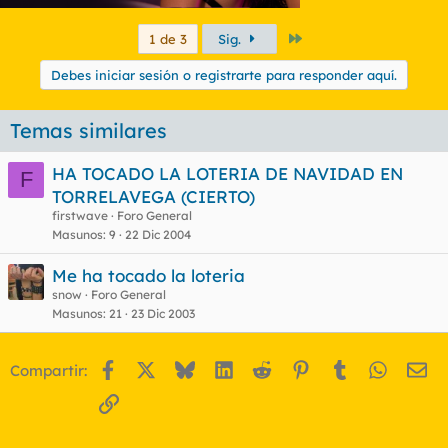
Último
1 de 3
Sig.
Debes iniciar sesión o registrarte para responder aquí.
Temas similares
HA TOCADO LA LOTERIA DE NAVIDAD EN
F
TORRELAVEGA (CIERTO)
firstwave
Foro General
Masunos
9
22 Dic 2004
Me ha tocado la loteria
snow
Foro General
Masunos
21
23 Dic 2003
Facebook
X
Bluesky
LinkedIn
Reddit
Pinterest
Tumblr
WhatsA
Em
Compartir:
Enlace