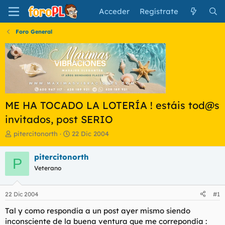
Acceder
Regístrate
Foro General
ME HA TOCADO LA LOTERÍA ! estáis tod@s
invitados, post SERIO
I
F
pitercitonorth
22 Dic 2004
n
e
i
c
pitercitonorth
P
c
h
Veterano
i
a
a
d
d
e
22 Dic 2004
#1
o
i
r
n
Tal y como respondía a un post ayer mismo siendo
d
i
inconsciente de la buena ventura que me correpondía :
e
c