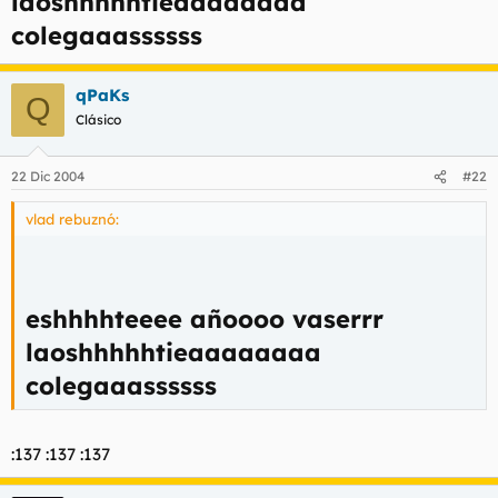
laoshhhhhtieaaaaaaaa
colegaaassssss
qPaKs
Q
Clásico
22 Dic 2004
#22
vlad rebuznó:
eshhhhteeee añoooo vaserrr
laoshhhhhtieaaaaaaaa
colegaaassssss
:137 :137 :137