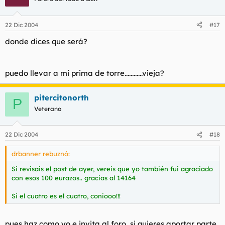
22 Dic 2004
#17
donde dices que será?
puedo llevar a mi prima de torre............vieja?
pitercitonorth
P
Veterano
22 Dic 2004
#18
drbanner rebuznó:
Si revisais el post de ayer, vereis que yo también fui agraciado
con esos 100 eurazos.. gracias al 14164
Si el cuatro es el cuatro, coniooo!!!
pues haz como yo e invita al foro, si quieres aportar parte