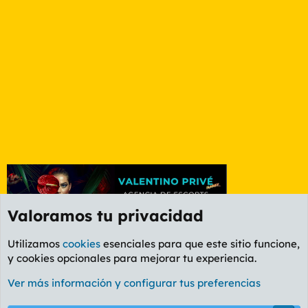
Valoramos tu privacidad
Utilizamos
cookies
esenciales para que este sitio funcione,
y cookies opcionales para mejorar tu experiencia.
Foro General
Ver más información y configurar tus preferencias
Cookies
PL OLDSTYLE AMARILLO
Cambiar fuente
Español (ES)