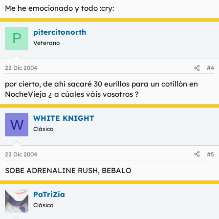
Me he emocionado y todo :cry:
pitercitonorth
P
Veterano
22 Dic 2004
#4
por cierto, de ahí sacaré 30 eurillos para un cotillón en
NocheVieja ¿ a cúales váis vosotros ?
WHITE KNIGHT
W
Clásico
22 Dic 2004
#5
SOBE ADRENALINE RUSH, BEBALO
PaTriZia
Clásico