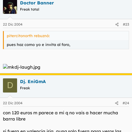
Doctor Banner
Freak total
22 Dic 2004
#23
pitercitonorth rebuznó:
pues haz como yo e invita al foro,
Dj. EniGmA
D
Freak
22 Dic 2004
#24
con 120 euros m parece a mi q no vais a hacer mucha
barra libre
si fuera en valencia iria, aunq solo fuera para veros las