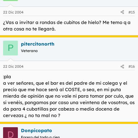
22 Dic 2004
#15
¿Vas a invitar a rondas de cubitos de hielo? Me temo q a
otra cosa no te llegará.
pitercitonorth
P
Veterano
22 Dic 2004
#16
:pla
a ver señores, que el bar es del padre de mi colega y el
precio que me hace será al COSTE, o sea, en mi puta
mierda de opinión que no vale ni para tomar por culo, que
si venéis, pongamos por caso una veintena de vosotros, os
da para 4 cubatillas por cabeza o media docena de
cervezas ¿ no ta mal no ?
Donpicopato
D
Forero del todo a cien