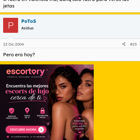
jetas
PoToS
P
Asiduo
22 Dic 2004
#25
Pero era hoy?