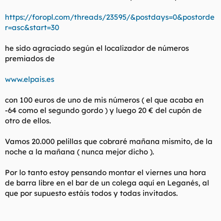
l
i
https://foropl.com/threads/23595/&postdays=0&postorde
t
o
e
r=asc&start=30
m
a
he sido agraciado según el localizador de números
premiados de
www.elpais.es
con 100 euros de uno de mis números ( el que acaba en
-64 como el segundo gordo ) y luego 20 € del cupón de
otro de ellos.
Vamos 20.000 pelillas que cobraré mañana mismito, de la
noche a la mañana ( nunca mejor dicho ).
Por lo tanto estoy pensando montar el viernes una hora
de barra libre en el bar de un colega aquí en Leganés, al
que por supuesto estáis todos y todas invitados.