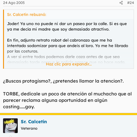
24 Ago 2005
#24
Sr. Calcetín rebuznó:
Joder! Ya uno no puede ni dar un paseo por la calle. Si es que
ya me decía mi madre que soy demasiado atractivo.
En fin, adjunto retrato robot del cabronazo que me ha
intentado sodomizar para que andeis al loro. Yo me he librado
por las costuras.
A ver si entre todos podemos darle caza antes de que sea
demasiado tarde porque la policía parece que no hace nada.
Haz clic para expandir...
¿Buscas protagismo?, ¿pretendes llamar la atencion?.
TORBE, dedícale un poco de atención al muchacho que al
parecer reclama alguna oportunidad en algún
casting......gay.
Sr. Calcetín
Veterano