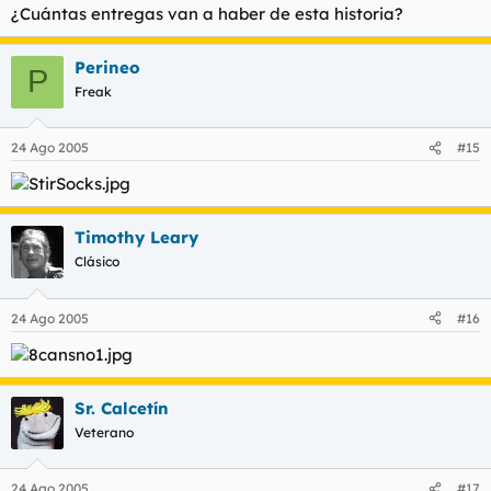
¿Cuántas entregas van a haber de esta historia?
Perineo
P
Freak
24 Ago 2005
#15
Timothy Leary
Clásico
24 Ago 2005
#16
Sr. Calcetín
Veterano
24 Ago 2005
#17