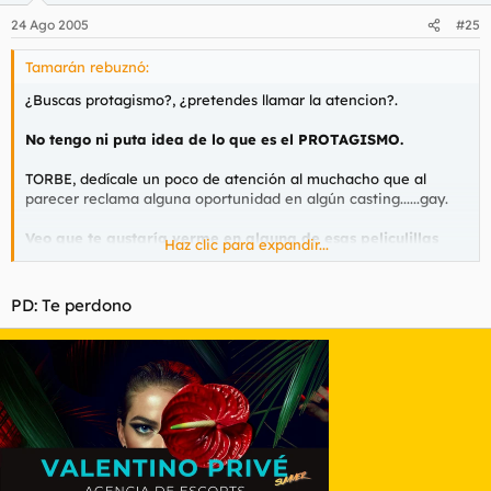
24 Ago 2005
#25
Tamarán rebuznó:
¿Buscas protagismo?, ¿pretendes llamar la atencion?.
No tengo ni puta idea de lo que es el PROTAGISMO.
TORBE, dedícale un poco de atención al muchacho que al
parecer reclama alguna oportunidad en algún casting......gay.
Veo que te gustaría verme en alguna de esas peliculillas
Haz clic para expandir...
que utilizas para pelártela, pero siento comunicarte que por
el momento no tengo intención de dedicarme al porno y
menos al subgenero gay que tanto te interesa a ti.
PD: Te perdono