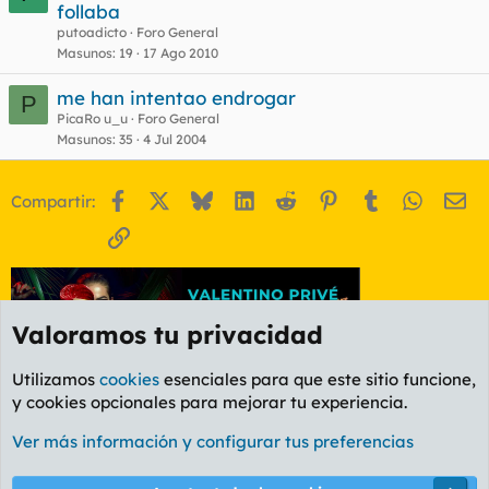
follaba
putoadicto
Foro General
Masunos
19
17 Ago 2010
me han intentao endrogar
P
PicaRo u_u
Foro General
Masunos
35
4 Jul 2004
Facebook
X
Bluesky
LinkedIn
Reddit
Pinterest
Tumblr
WhatsA
Em
Compartir:
Enlace
Valoramos tu privacidad
Utilizamos
cookies
esenciales para que este sitio funcione,
y cookies opcionales para mejorar tu experiencia.
Foro General
Ver más información y configurar tus preferencias
Cookies
PL OLDSTYLE AMARILLO
Cambiar fuente
Español (ES)