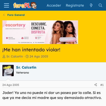
Acceder
Regístrate
Foro General
¡Me han intentado violar!
I
F
Sr. Calcetín
24 Ago 2005
n
e
i
c
Sr. Calcetín
c
h
Veterano
i
a
a
d
d
e
24 Ago 2005
#1
o
i
r
n
Joder! Ya uno no puede ni dar un paseo por la calle. Si es
d
i
que ya me decía mi madre que soy demasiado atractivo.
e
c
l
i