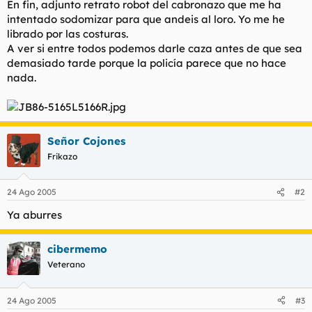
En fin, adjunto retrato robot del cabronazo que me ha
t
o
e
intentado sodomizar para que andeis al loro. Yo me he
m
librado por las costuras.
a
A ver si entre todos podemos darle caza antes de que sea
demasiado tarde porque la policía parece que no hace
nada.
Señor Cojones
Frikazo
24 Ago 2005
#2
Ya aburres
cibermemo
Veterano
24 Ago 2005
#3