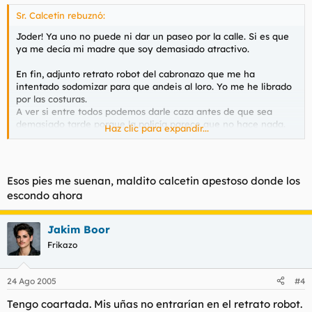
Sr. Calcetín rebuznó:
Joder! Ya uno no puede ni dar un paseo por la calle. Si es que
ya me decía mi madre que soy demasiado atractivo.
En fin, adjunto retrato robot del cabronazo que me ha
intentado sodomizar para que andeis al loro. Yo me he librado
por las costuras.
A ver si entre todos podemos darle caza antes de que sea
demasiado tarde porque la policía parece que no hace nada.
Haz clic para expandir...
Esos pies me suenan, maldito calcetin apestoso donde los
escondo ahora
Jakim Boor
Frikazo
24 Ago 2005
#4
Tengo coartada. Mis uñas no entrarían en el retrato robot.