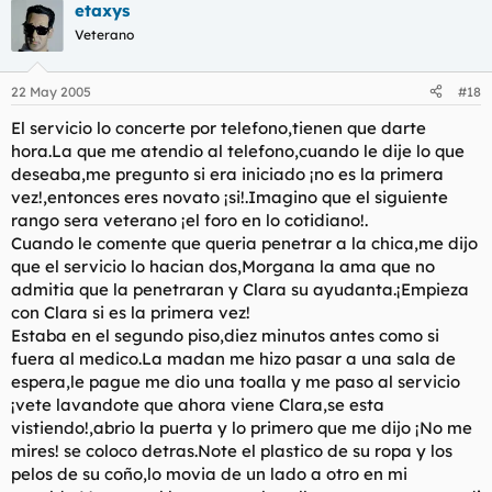
etaxys
Veterano
22 May 2005
#18
El servicio lo concerte por telefono,tienen que darte
hora.La que me atendio al telefono,cuando le dije lo que
deseaba,me pregunto si era iniciado ¡no es la primera
vez!,entonces eres novato ¡si!.Imagino que el siguiente
rango sera veterano ¡el foro en lo cotidiano!.
Cuando le comente que queria penetrar a la chica,me dijo
que el servicio lo hacian dos,Morgana la ama que no
admitia que la penetraran y Clara su ayudanta.¡Empieza
con Clara si es la primera vez!
Estaba en el segundo piso,diez minutos antes como si
fuera al medico.La madan me hizo pasar a una sala de
espera,le pague me dio una toalla y me paso al servicio
¡vete lavandote que ahora viene Clara,se esta
vistiendo!,abrio la puerta y lo primero que me dijo ¡No me
mires! se coloco detras.Note el plastico de su ropa y los
pelos de su coño,lo movia de un lado a otro en mi