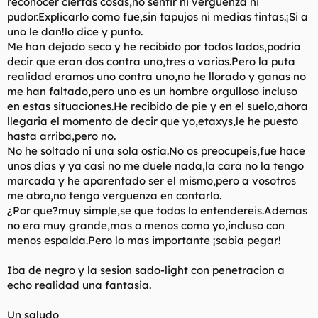
reconocer ciertas cosas,no sentir ni verguenza ni
t
o
pudor.Explicarlo como fue,sin tapujos ni medias tintas.¡Si a
e
m
uno le dan!lo dice y punto.
a
Me han dejado seco y he recibido por todos lados,podria
decir que eran dos contra uno,tres o varios.Pero la puta
realidad eramos uno contra uno,no he llorado y ganas no
me han faltado,pero uno es un hombre orgulloso incluso
en estas situaciones.He recibido de pie y en el suelo,ahora
llegaria el momento de decir que yo,etaxys,le he puesto
hasta arriba,pero no.
No he soltado ni una sola ostia.No os preocupeis,fue hace
unos dias y ya casi no me duele nada,la cara no la tengo
marcada y he aparentado ser el mismo,pero a vosotros
me abro,no tengo verguenza en contarlo.
¿Por que?muy simple,se que todos lo entendereis.Ademas
no era muy grande,mas o menos como yo,incluso con
menos espalda.Pero lo mas importante ¡sabia pegar!
Iba de negro y la sesion sado-light con penetracion a
echo realidad una fantasia.
Un saludo