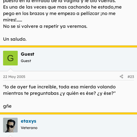
puesto en la entrada de la vagina y le dio vueltas.
Es una de las veces que mas cachondo he estado,me
pego en los brazos y me empezo a pellizcar ¡no me
mires!......
No se si volvere a repetir ya veremos.
Un saludo.
Guest
G
Guest
22 May 2005
#23
"lo de ayer fue increíble, toda esa mierda volando
mientras te preguntabas ¿y quién es ése? ¿y ése?"
gñe
etaxys
Veterano