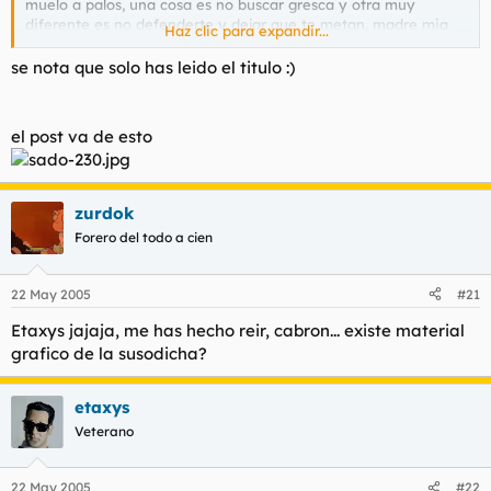
muelo a palos, una cosa es no buscar gresca y otra muy
diferente es no defenderte y dejar que te metan, madre mia
Haz clic para expandir...
chabal que mierda eres, para que te dejas pegar, donde esta tu
dignidad? y encima siendo el otro un pimpin tirillas como
se nota que solo has leido el titulo :)
dices...
el post va de esto
zurdok
Forero del todo a cien
22 May 2005
#21
Etaxys jajaja, me has hecho reir, cabron... existe material
grafico de la susodicha?
etaxys
Veterano
22 May 2005
#22