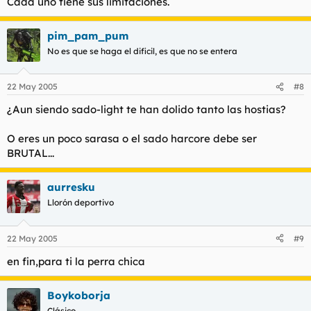
Cada uno tiene sus limitaciones.
tu tampoco por lo que veo ,donde esta el humor andaluz para
ver las frases con doble sentido?
pim_pam_pum
No es que se haga el dificil, es que no se entera
22 May 2005
#8
¿Aun siendo sado-light te han dolido tanto las hostias?
O eres un poco sarasa o el sado harcore debe ser
BRUTAL...
aurresku
Llorón deportivo
22 May 2005
#9
en fin,para ti la perra chica
Boykoborja
Clásico