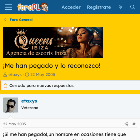
Acceder
Regístrate
Foro General
¡Me han pegado y lo reconozco!
I
F
etaxys
22 May 2005
n
e
Cerrado para nuevas respuestas.
i
c
c
h
i
a
etaxys
a
d
d
Veterano
e
o
i
r
n
22 May 2005
#1
d
i
e
c
¡Si me han pegado!,un hombre en ocasiones tiene que
l
i