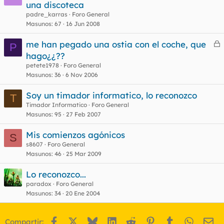
una discoteca
padre_karras
Foro General
Masunos
67
16 Jun 2008
me han pegado una ostia con el coche, que
P
e
hago¿¿??
r
petete1978
Foro General
r
Masunos
36
6 Nov 2006
Soy un timador informatico, lo reconozco
T
Timador Informatico
Foro General
o
Masunos
95
27 Feb 2007
Mis comienzos agónicos
S
s8607
Foro General
Masunos
46
25 Mar 2009
Lo reconozco...
paradox
Foro General
Masunos
34
20 Ene 2004
Facebook
X
Bluesky
LinkedIn
Reddit
Pinterest
Tumblr
WhatsA
Em
Compartir: