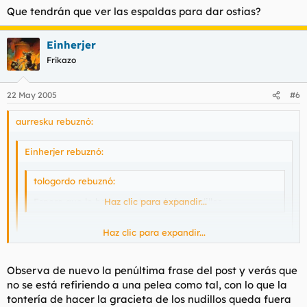
Que tendrán que ver las espaldas para dar ostias?
Einherjer
Frikazo
22 May 2005
#6
aurresku rebuznó:
Einherjer rebuznó:
tologordo rebuznó:
Espero que le hayas destrozado los nudillos.
Haz clic para expandir...
Haz clic para expandir...
Tú no lo has pillado no?
Haz clic para expandir...
Observa de nuevo la penúltima frase del post y verás que
tu tampoco por lo que veo ,donde esta el humor andaluz para
ver las frases con doble sentido?
no se está refiriendo a una pelea como tal, con lo que la
tontería de hacer la gracieta de los nudillos queda fuera