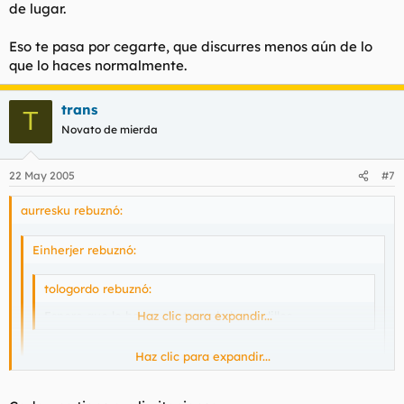
de lugar.
Eso te pasa por cegarte, que discurres menos aún de lo
que lo haces normalmente.
trans
T
Novato de mierda
22 May 2005
#7
aurresku rebuznó:
Einherjer rebuznó:
tologordo rebuznó:
Espero que le hayas destrozado los nudillos.
Haz clic para expandir...
Haz clic para expandir...
Tú no lo has pillado no?
Haz clic para expandir...