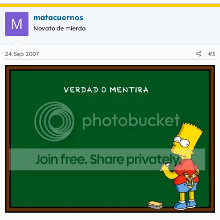
matacuernos
M
Novato de mierda
24 Sep 2007
#3