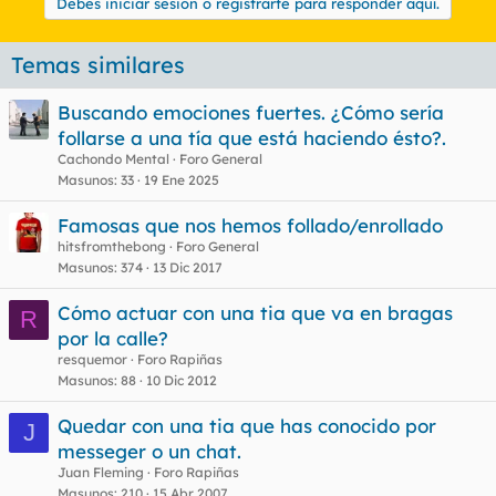
Debes iniciar sesión o registrarte para responder aquí.
Temas similares
Buscando emociones fuertes. ¿Cómo sería
follarse a una tía que está haciendo ésto?.
Cachondo Mental
Foro General
Masunos
33
19 Ene 2025
Famosas que nos hemos follado/enrollado
hitsfromthebong
Foro General
Masunos
374
13 Dic 2017
Cómo actuar con una tia que va en bragas
R
por la calle?
resquemor
Foro Rapiñas
Masunos
88
10 Dic 2012
Quedar con una tia que has conocido por
J
messeger o un chat.
Juan Fleming
Foro Rapiñas
Masunos
210
15 Abr 2007