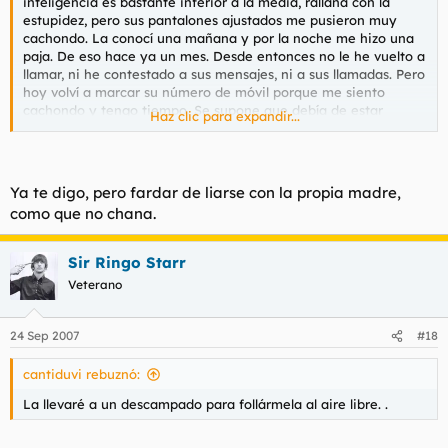
inteligencia es bastante inferior a la media, rallana con la
estupidez, pero sus pantalones ajustados me pusieron muy
cachondo. La conocí una mañana y por la noche me hizo una
paja. De eso hace ya un mes. Desde entonces no le he vuelto a
llamar, ni he contestado a sus mensajes, ni a sus llamadas. Pero
hoy volví a marcar su número de móvil porque me siento
cachondo y tengo tiempo. Se supone que debía de estar
Haz clic para expandir...
enfadada por haber pasado absolutamente de ella. Sería la
reacción de una persona normal. Pero no. Otra vez me
contestó con su voz amable, de perra dócil. Mañana he
quedado con ella. Le dije que se pusiera ropa sexi. La llevaré a
Ya te digo, pero fardar de liarse con la propia madre,
un descampado para follármela al aire libre. Relataré la
como que no chana.
experiencia. Ala, ya podéis empezar a atarcarme.
Sir Ringo Starr
Veterano
24 Sep 2007
#18
cantiduvi rebuznó:
La llevaré a un descampado para follármela al aire libre. .