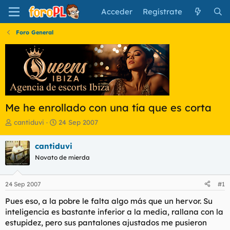
Acceder
Regístrate
Foro General
Me he enrollado con una tía que es corta
I
F
cantiduvi
24 Sep 2007
n
e
i
c
cantiduvi
c
h
Novato de mierda
i
a
a
d
d
e
24 Sep 2007
#1
o
i
r
n
Pues eso, a la pobre le falta algo más que un hervor. Su
d
i
inteligencia es bastante inferior a la media, rallana con la
e
c
estupidez, pero sus pantalones ajustados me pusieron
l
i