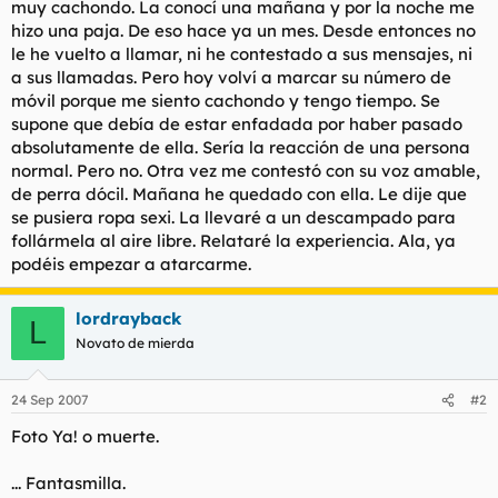
muy cachondo. La conocí una mañana y por la noche me
t
o
e
hizo una paja. De eso hace ya un mes. Desde entonces no
m
le he vuelto a llamar, ni he contestado a sus mensajes, ni
a
a sus llamadas. Pero hoy volví a marcar su número de
móvil porque me siento cachondo y tengo tiempo. Se
supone que debía de estar enfadada por haber pasado
absolutamente de ella. Sería la reacción de una persona
normal. Pero no. Otra vez me contestó con su voz amable,
de perra dócil. Mañana he quedado con ella. Le dije que
se pusiera ropa sexi. La llevaré a un descampado para
follármela al aire libre. Relataré la experiencia. Ala, ya
podéis empezar a atarcarme.
lordrayback
L
Novato de mierda
24 Sep 2007
#2
Foto Ya! o muerte.
... Fantasmilla.