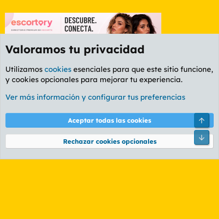
Valoramos tu privacidad
Utilizamos
cookies
esenciales para que este sitio funcione,
y cookies opcionales para mejorar tu experiencia.
Foro General
Ver más información y configurar tus preferencias
Cookies
PL OLDSTYLE AMARILLO
Cambiar fuente
Español (ES)
Arri
Aceptar todas las cookies
Contáctanos
Términos y reglas
Política de privacidad
Ayuda
R
Pie
S
Rechazar cookies opcionales
S
®
Community platform by XenForo
© 2010-2026 XenForo Ltd.