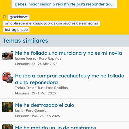
Debes iniciar sesión o registrarte para responder aquí.
E
@sekhmet
t
amable saenz el chupacabras con bigotes de esmegma
i
bsttag al peo
q
u
Temas similares
e
t
Me he follado una murciana y no es mi novia
a
s
leonesfuerza
Foro Rapiñas
Masunos
53
26 Abr 2025
He ido a comprar cacahuetes y me he follado
a una reponedora
Trolak Trolak Tun
Foro Rapiñas
Masunos
35
1 Mar 2025
Me he destrozado el culo
karls
Foro General
Masunos
156
25 Feb 2026
Me he metido un lío de préstamos