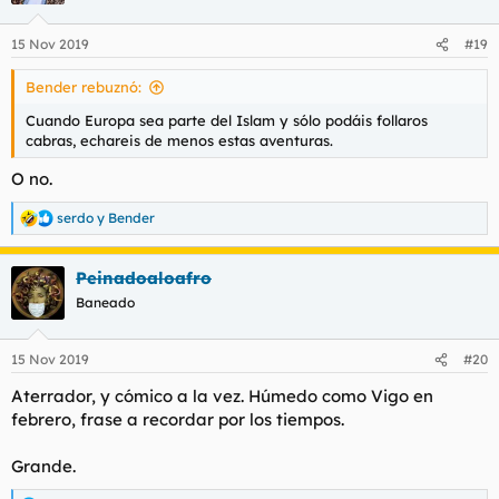
o
n
15 Nov 2019
#19
e
s
Bender rebuznó:
:
Cuando Europa sea parte del Islam y sólo podáis follaros
cabras, echareis de menos estas aventuras.
O no.
serdo
y
Bender
R
e
a
Peinadoaloafro
c
c
Baneado
i
o
n
15 Nov 2019
#20
e
s
Aterrador, y cómico a la vez. Húmedo como Vigo en
:
febrero, frase a recordar por los tiempos.
Grande.