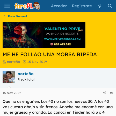
Acceder
Regístrate
Foro General
ME HE FOLLAO UNA MORSA BIPEDA
I
F
norteño
15 Nov 2019
n
e
i
c
norteño
c
h
Freak total
i
a
a
d
d
e
15 Nov 2019
#1
o
i
r
n
Que no os engañen. Los 40 no son los nuevos 30. A los 40
d
i
vas cuesta abajo y sin frenos. Anoche me encamé con una
e
c
mujer gruesa y oronda. La conocí en Tinder hará 3 o 4
l
i