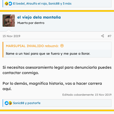
El bedel
,
Ataulfo el rojo
,
Sonic88
y 3 más
R
e
a
el viejo dela montaña
c
c
Muerto por dentro
i
o
n
15 Nov 2019
#7
e
s
MARSUPIAL INVALIDO rebuznó:
:
llame a un taxi para que se fuera y me puse a llorar.
Si necesitas asesoramiento legal para denunciarla puedes
contactar conmigo.
Por lo demás, magnifica historia, vas a hacer carrera
aquí.
Editado cobardemente:
15 Nov 2019
Sonic88
y
pastorfe
R
e
a