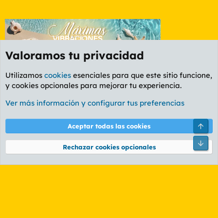
Valoramos tu privacidad
Utilizamos
cookies
esenciales para que este sitio funcione,
y cookies opcionales para mejorar tu experiencia.
Foro General
Ver más información y configurar tus preferencias
Cookies
PL OLDSTYLE AMARILLO
Cambiar fuente
Español (ES)
Arri
Aceptar todas las cookies
Contáctanos
Términos y reglas
Política de privacidad
Ayuda
R
Pie
S
Rechazar cookies opcionales
S
®
Community platform by XenForo
© 2010-2026 XenForo Ltd.