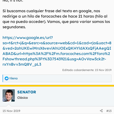
No, it's not.
Si buscamos cualquier frase del texto en google, nos
redirige a un hilo de forocoches de hace 21 horas (hilo al
que no puedo acceder). Vamos, que para variar somos los
segundones.
https://www.google.es/url?
sa=t&rct=j&q=&esrc=s&source=web&cd=1&cad=rja&uact=8
&ved=2ahUKEwiMrsX6vevlAhUOExQKHYldAXsQFjAAegQI
ABAD&url=https%3A%2F%2Fm.forocoches.com%2Fforo%2
Fshowthread.php%3Ft%3D7543921&usg=AOvVaw3ck2t-
rxYnBvv3mQ8V_pL3
Editado cobardemente:
15 Nov 2019
tileno
R
e
a
SENATOR
c
c
Clásico
i
o
n
15 Nov 2019
#13
e