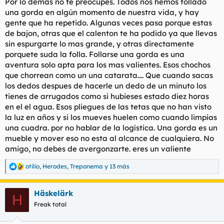
Por lo demás no te preocupes. Todos nos hemos follado
20 minutos. Porque, ahora, imagina a un gordo de 140kg decir
una gorda en algún momento de nuestra vida, y hay
la frase "Estoy cansado de follarme a tias de Tinder". El chiste
se cuenta solo.
gente que ha repetido. Algunas veces pasa porque estas
de bajon, otras que el calenton te ha podido ya que llevas
Quedamos y bueno. La vi desde lejos y recé a Dios, sin ser
sin espurgarte lo mas grande, y otras directamente
religioso, que no fuera esa chica. Os juro que era más ancha
porquete suda la folla. Follarse una gorda es una
que alta. Cogí la taza de café y las manos me temblaban más
aventura solo apta para los mas valientes. Esos chochos
que la gelatina. Cuando levantó la mano y me sonrío supe que
que chorrean como un una catarata.... Que cuando sacas
era ella. No lo creeréis pero tenía más grasa en los dedos que
una sartén de un bar de barrio. Se sentó, pidió un café con
los dedos despues de hacerle un dedo de un minuto los
leche y empezó a contarme su vida; madre soltera y luchadora,
tienes de arrugados como si hubieses estado diez horas
el típico discurso que aburre más que el el Barça tocando balón
en el el agua. Esos pliegues de las tetas que no han visto
en campo contrario. Todo lo que dije de mi, era mentira. No se,
la luz en años y si los mueves huelen como cuando limpias
supongo que no tenía ganas de conocerla, sabía que sería una
una cuadra. por no hablar de la logística. Una gorda es un
mujer de paso y le conté mentiras a más no poder. Que era
mueble y mover eso no esta al alcance de cualquiera. No
Policía Nacional, que había viajado por todo el mundo cuando
no he pasado de Despeñaperros, que había hecho de
amigo, no debes de avergonzarte. eres un valiente
misionero en África.
otilio
,
Herodes
,
Treponema
y 13 más
R
Cuando me preguntó qué buscaba en Tinder le dije que
e
únicamente sexo. Que me había separado hacía nada y que no
a
estaba preparado para nada más. Imaginé que me diría que
Häskelärk
c
H
era majo pero que no buscaba eso pero.... voilà! Me dijo que ya
c
Freak total
i
no hacía esas cosas, que ahora lo ponía mucho más difícil, bla
o
bla bla... pero que haría una excepción.