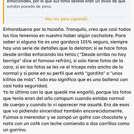
emocionales, por lo que sus fotos aéreas eran un aviso de que
estaba pasada de peso.
La conversación desde el primer momento la enfoqué al sexo.
Haz clic para expandir...
Era gracioso como lo esquivaba y me soltaba el discurso que
estaba cansada de follar con tios de Tinder. Creo que estos
Enhorabuena por la hazaña. Tranquilo, creo que casi todos
manatís tienen más fácil follar que una tia normal o guapa y es
los tíos tenemos en nuestro haber algún cachalote. Para
que son mujeres que solo las queremos para follar. A poder ser
saber si alguna tía es una gordaca 101% seguro, siempre
en la primera cita y fuera. Antes de que se me echen encima
hay una serie de detalles que la delatan: si se hace fotos
las feminazis, decir que almenos follan y son deseadas durante
desde arriba enfocando las tetas ( "Desde arriba no hay
20 minutos. Porque, ahora, imagina a un gordo de 140kg decir
barriga" dice el famoso refrán), si solo tiene fotos de la
la frase "Estoy cansado de follarme a tias de Tinder". El chiste
se cuenta solo.
cara, si en las fotos se les ve el triceps más ancho de lo
normal y si pone en su perfil que está "gordita" o "unos
Quedamos y bueno. La vi desde lejos y recé a Dios, sin ser
kilitos de más". Todo eso significa que es una ballena con
religioso, que no fuera esa chica. Os juro que era más ancha
casi toda seguridad.
que alta. Cogí la taza de café y las manos me temblaban más
Yo la última con la que quedé me engañó, porque las fotos
que la gelatina. Cuando levantó la mano y me sonrío supe que
que tenía eran del año catapum cuando estaba normal
era ella. No lo creeréis pero tenía más grasa en los dedos que
una sartén de un bar de barrio. Se sentó, pidió un café con
de cuerpo y cuando la vi aparecer me asusté. Era de esas
leche y empezó a contarme su vida; madre soltera y luchadora,
que va pidiendo sinceridad también encarecidamente.
el típico discurso que aburre más que el el Barça tocando balón
Fuimos a merendar y se zampó un gofre con chocolate y
en campo contrario. Todo lo que dije de mi, era mentira. No se,
nata con un café con leche comiendo a dos carrillos como
supongo que no tenía ganas de conocerla, sabía que sería una
un gorrino.
mujer de paso y le conté mentiras a más no poder. Que era