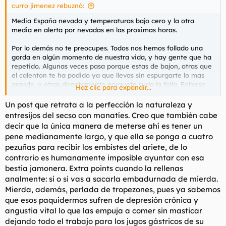
curro jimenez rebuznó:
Media España nevada y temperaturas bajo cero y la otra
media en alerta por nevadas en las proximas horas.
Por lo demás no te preocupes. Todos nos hemos follado una
gorda en algún momento de nuestra vida, y hay gente que ha
repetido. Algunas veces pasa porque estas de bajon, otras que
el calenton te ha podido ya que llevas sin espurgarte lo mas
grande, y otras directamente porquete suda la folla. Follarse
Haz clic para expandir...
una gorda es una aventura solo apta para los mas valientes.
Esos chochos que chorrean como un una catarata.... Que
Un post que retrata a la perfección la naturaleza y
cuando sacas los dedos despues de hacerle un dedo de un
entresijos del secso con manatíes. Creo que también cabe
minuto los tienes de arrugados como si hubieses estado diez
decir que la única manera de meterse ahí es tener un
horas en el el agua. Esos pliegues de las tetas que no han visto
pene medianamente largo, y que ella se ponga a cuatro
la luz en años y si los mueves huelen como cuando limpias una
pezuñas para recibir los embistes del ariete, de lo
cuadra. por no hablar de la logística. Una gorda es un mueble y
contrario es humanamente imposible ayuntar con esa
mover eso no esta al alcance de cualquiera. No amigo, no
debes de avergonzarte. eres un valiente
bestia jamonera. Extra points cuando la rellenas
analmente: si o si vas a sacarla embadurnada de mierda.
Mierda, además, perlada de tropezones, pues ya sabemos
que esos paquidermos sufren de depresión crónica y
angustia vital lo que las empuja a comer sin masticar
dejando todo el trabajo para los jugos gástricos de su