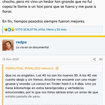
chocho, pero mi vino un hedor tan grande que no fui
capaz le llame a un taxi para que se fuera y me puse a
llorar.
En fin, tiempos pasados siempre fueron mejores.
VITO SCALETTA
,
otilio
,
tileno
y 52 más
R
e
a
redpo
c
c
Lo vio en un documental
i
o
n
15 Nov 2019
#2
e
s
MARSUPIAL INVALIDO rebuznó:
:
Que no os engañen. Los 40 no son los nuevos 30. A los 40 vas
cuesta abajo y sin frenos. Anoche me encamé con una mujer
gruesa y oronda. La conocí en Tinder hará 3 o 4 días. Uno ya
tiene kilometraje en estos berenjenales y vertederos
emocionales, por lo que sus fotos aéreas eran un aviso de que
estaba pasada de peso.
La conversación desde el primer momento la enfoqué al sexo.