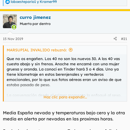
loboestepario1
y
Kramer99
R
e
a
curro jimenez
c
c
Muerto por dentro
i
o
n
15 Nov 2019
#21
e
s
MARSUPIAL INVALIDO rebuznó:
:
Que no os engañen. Los 40 no son los nuevos 30. A los 40 vas
cuesta abajo y sin frenos. Anoche me encamé con una mujer
gruesa y oronda. La conocí en Tinder hará 3 o 4 días. Uno ya
tiene kilometraje en estos berenjenales y vertederos
emocionales, por lo que sus fotos aéreas eran un aviso de que
estaba pasada de peso.
La conversación desde el primer momento la enfoqué al sexo.
Haz clic para expandir...
Era gracioso como lo esquivaba y me soltaba el discurso que
estaba cansada de follar con tios de Tinder. Creo que estos
manatís tienen más fácil follar que una tia normal o guapa y es
Media España nevada y temperaturas bajo cero y la otra
que son mujeres que solo las queremos para follar. A poder ser
media en alerta por nevadas en las proximas horas.
en la primera cita y fuera. Antes de que se me echen encima
las feminazis, decir que almenos follan y son deseadas durante