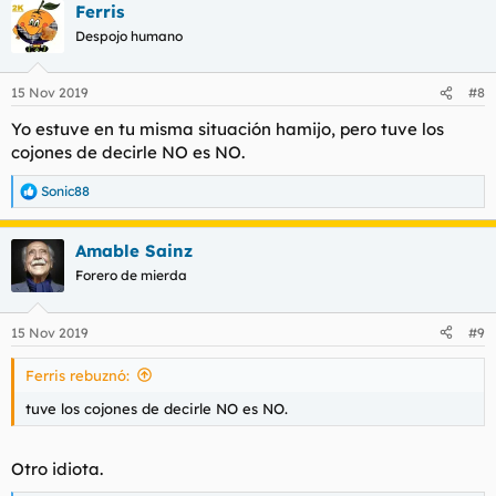
Ferris
c
c
Despojo humano
i
o
n
15 Nov 2019
#8
e
s
Yo estuve en tu misma situación hamijo, pero tuve los
:
cojones de decirle NO es NO.
Sonic88
R
e
a
Amable Sainz
c
c
Forero de mierda
i
o
n
15 Nov 2019
#9
e
s
Ferris rebuznó:
:
tuve los cojones de decirle NO es NO.
Otro idiota.