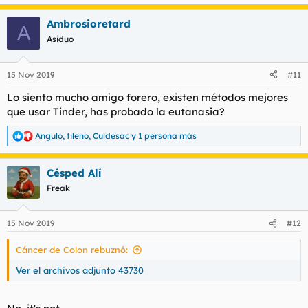
e
a
Ambrosioretard
c
A
c
Asiduo
i
o
n
15 Nov 2019
#11
e
s
Lo siento mucho amigo forero, existen métodos mejores
:
que usar Tinder, has probado la eutanasia?
Angulo
,
tileno
,
Culdesac
y 1 persona más
R
e
a
Césped Alí
c
c
Freak
i
o
n
15 Nov 2019
#12
e
s
Cáncer de Colon rebuznó:
:
Ver el archivos adjunto 43730