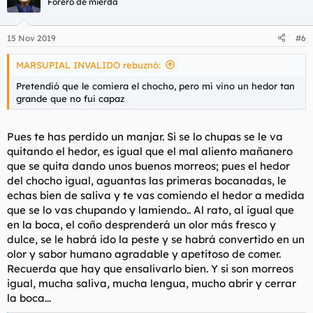
Forero de mierda
i
o
n
15 Nov 2019
#6
e
s
MARSUPIAL INVALIDO rebuznó:
:
Pretendió que le comiera el chocho, pero mi vino un hedor tan
grande que no fui capaz
Pues te has perdido un manjar. Si se lo chupas se le va
quitando el hedor, es igual que el mal aliento mañanero
que se quita dando unos buenos morreos; pues el hedor
del chocho igual, aguantas las primeras bocanadas, le
echas bien de saliva y te vas comiendo el hedor a medida
que se lo vas chupando y lamiendo.. Al rato, al igual que
en la boca, el coño desprenderá un olor más fresco y
dulce, se le habrá ido la peste y se habrá convertido en un
olor y sabor humano agradable y apetitoso de comer.
Recuerda que hay que ensalivarlo bien. Y si son morreos
igual, mucha saliva, mucha lengua, mucho abrir y cerrar
la boca...