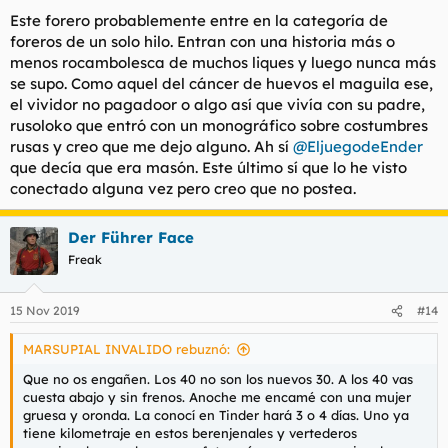
s
Este forero probablemente entre en la categoría de
:
foreros de un solo hilo. Entran con una historia más o
menos rocambolesca de muchos liques y luego nunca más
se supo. Como aquel del cáncer de huevos el maguila ese,
el vividor no pagadoor o algo así que vivía con su padre,
rusoloko que entró con un monográfico sobre costumbres
rusas y creo que me dejo alguno. Ah sí
@EljuegodeEnder
que decía que era masón. Este último sí que lo he visto
conectado alguna vez pero creo que no postea.
Der Führer Face
Freak
15 Nov 2019
#14
MARSUPIAL INVALIDO rebuznó:
Que no os engañen. Los 40 no son los nuevos 30. A los 40 vas
cuesta abajo y sin frenos. Anoche me encamé con una mujer
gruesa y oronda. La conocí en Tinder hará 3 o 4 días. Uno ya
tiene kilometraje en estos berenjenales y vertederos