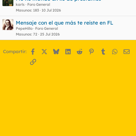
karls
Foro General
Masunos
183
10 Jul 2026
Mensaje con el que más te reíste en FL
PepeHillo
Foro General
Masunos
72
25 Jul 2026
Facebook
X
Bluesky
LinkedIn
Reddit
Pinterest
Tumblr
WhatsA
Em
Compartir:
Enlace