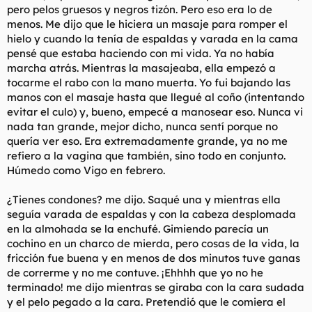
pero pelos gruesos y negros tizón. Pero eso era lo de
menos. Me dijo que le hiciera un masaje para romper el
hielo y cuando la tenía de espaldas y varada en la cama
pensé que estaba haciendo con mi vida. Ya no había
marcha atrás. Mientras la masajeaba, ella empezó a
tocarme el rabo con la mano muerta. Yo fui bajando las
manos con el masaje hasta que llegué al coño (intentando
evitar el culo) y, bueno, empecé a manosear eso. Nunca vi
nada tan grande, mejor dicho, nunca sentí porque no
quería ver eso. Era extremadamente grande, ya no me
refiero a la vagina que también, sino todo en conjunto.
Húmedo como Vigo en febrero.
¿Tienes condones? me dijo. Saqué una y mientras ella
seguía varada de espaldas y con la cabeza desplomada
en la almohada se la enchufé. Gimiendo parecía un
cochino en un charco de mierda, pero cosas de la vida, la
fricción fue buena y en menos de dos minutos tuve ganas
de correrme y no me contuve. ¡Ehhhh que yo no he
terminado! me dijo mientras se giraba con la cara sudada
y el pelo pegado a la cara. Pretendió que le comiera el