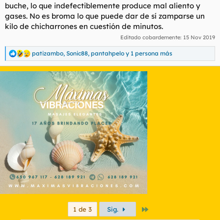
buche, lo que indefectiblemente produce mal aliento y
gases. No es broma lo que puede dar de sí zamparse un
kilo de chicharrones en cuestión de minutos.
Editado cobardemente:
15 Nov 2019
patizambo
,
Sonic88
,
pantahpelo
y 1 persona más
R
e
a
c
c
i
o
n
e
s
:
Último
1 de 3
Sig.