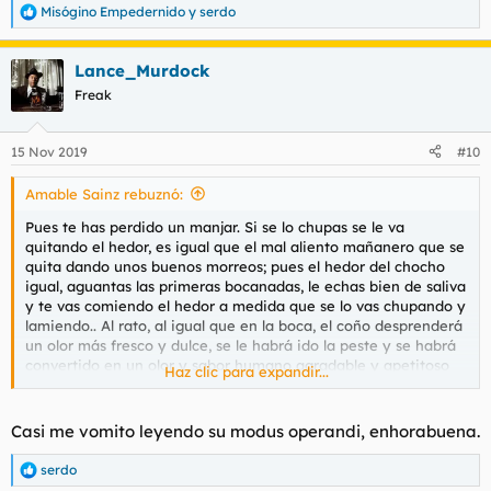
Misógino Empedernido
y
serdo
R
e
a
Lance_Murdock
c
c
Freak
i
o
n
15 Nov 2019
#10
e
s
Amable Sainz rebuznó:
:
Pues te has perdido un manjar. Si se lo chupas se le va
quitando el hedor, es igual que el mal aliento mañanero que se
quita dando unos buenos morreos; pues el hedor del chocho
igual, aguantas las primeras bocanadas, le echas bien de saliva
y te vas comiendo el hedor a medida que se lo vas chupando y
lamiendo.. Al rato, al igual que en la boca, el coño desprenderá
un olor más fresco y dulce, se le habrá ido la peste y se habrá
convertido en un olor y sabor humano agradable y apetitoso
Haz clic para expandir...
de comer. Recuerda que hay que ensalivarlo bien. Y si son
morreos igual, mucha saliva, mucha lengua, mucho abrir y
cerrar la boca...
Casi me vomito leyendo su modus operandi, enhorabuena.
serdo
R