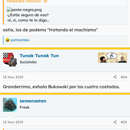
Häskelärk rebuznó:
:
puse a llorar.
En fin, tiempos pasados siempre fueron mejores.
-¿Estás seguro de eso?
-si, si, como te lo digo...
ostia, los de podems "tratando el machismo"
patizambo
R
e
a
Tunak Tunak Tun
c
c
Sucioindio
i
o
n
15 Nov 2019
#24
e
s
Granderrimo, exhala Bukowski por los cuatro costados.
:
semensatan
Freak
15 Nov 2019
#25