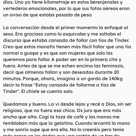
días. Uno ya tiene kilometraje en estos berenjenales y
t
o
e
vertederos emocionales, por lo que sus fotos aéreas eran
m
un aviso de que estaba pasada de peso.
a
La conversación desde el primer momento la enfoqué al
sexo. Era gracioso como lo esquivaba y me soltaba el
discurso que estaba cansada de follar con tios de Tinder.
Creo que estos manatís tienen más fácil follar que una tia
normal o guapa y es que son mujeres que solo las
queremos para follar. A poder ser en la primera cita y
fuera. Antes de que se me echen encima las feminazis,
decir que almenos follan y son deseadas durante 20
minutos. Porque, ahora, imagina a un gordo de 140kg
decir la frase "Estoy cansado de follarme a tias de
Tinder". El chiste se cuenta solo.
Quedamos y bueno. La vi desde lejos y recé a Dios, sin ser
religioso, que no fuera esa chica. Os juro que era más
ancha que alta. Cogí la taza de café y las manos me
temblaban más que la gelatina. Cuando levantó la mano
y me sonrío supe que era ella. No lo creeréis pero tenía
más grasa en los dedos que una sartén de un bar de