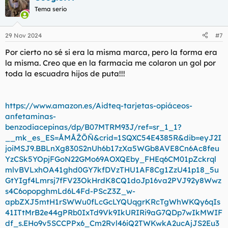
c
Tema serio
i
o
n
29 Nov 2024
#7
e
s
Por cierto no sé si era la misma marca, pero la forma era
:
la misma. Creo que en la farmacia me colaron un gol por
toda la escuadra hijos de puta!!!
https://www.amazon.es/Aidteq-tarjetas-opiáceos-
anfetaminas-
benzodiacepinas/dp/B07MTRM93J/ref=sr_1_1?
__mk_es_ES=ÅMÅŽÕÑ&crid=1SQXC54E4385R&dib=eyJ2I
joiMSJ9.BBLnXg830S2nUh6b17zXa5WGb8AVE8Cn6Ac8feu
YzCSk5YOpjFGoN22GMo69AOXQEby_FHEq6CM01pZckrql
mlvBVLxhOA41ghd0GY7kfDVzTHU1AF8Cg1ZzU41p18_5u
GtYIgf4Lmrsj7fFV23OkHrdK8CQ1doJp16va2PVJ92y8Wwz
s4C6opopghmLd6L4Fd-PScZ3Z_w-
apbZXJ5mtH1rSWWu0fLcGcLYQUqgrKRcTgWhWKQy6qIs
41ITtMrB2e44gPRb0IxTd9Vk9IkURIRi9aG7QDp7wIkMWIF
df_s.EHo9v5SCCPPx6_Cm2Rvl46iQ2TWKwkA2ucAjJS2Eu3