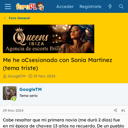
Acceder
Regístrate
Foro General
Me he oCsesionado con Sonía Martínez
(tema triste)
I
F
GoogleTM
29 Nov 2024
n
e
i
c
GoogleTM
c
h
Tema serio
i
a
a
d
d
e
29 Nov 2024
#1
o
i
r
n
Cabe resaltar que mi primera novia (me duró 2 días) fue
d
i
en mi época de chavea 13 años no recuerdo. De un pueblo
e
c