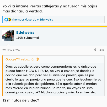
Yo vi la infame
Perras callejeras
y no fueron mis pajas
más dignas, la verdad.
thorndoski
,
serdo
y
Edelweiss
R
e
a
Edelweiss
c
c
180% subnormal
i
o
n
29 Nov 2024
#12
e
s
GoogleTM rebuznó:
:
Gracias caballero, pero como comprenderás es lo único que
puedo hacer, HIJO DE PUTA, no voy a enviar (sé donde) la
cocína que me dan para ver su nivel de pureza, que es por
cierto lo que va parejo a la pena que te cae. Eso legalmente va
a la subdelegación del gobierno. Sólo quería saber si metían
más Mierda en la puta blanca. Te repito, no vayas de listo
conmigo, no cuela, ok? Muchas gracias y mira la entrevista.
12 minutos de video?