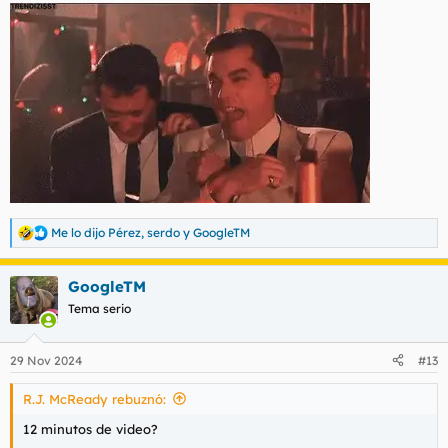
Me lo dijo Pérez
,
serdo
y
GoogleTM
R
e
a
GoogleTM
c
c
Tema serio
i
o
n
29 Nov 2024
#13
e
s
R.J. McReady rebuznó:
:
12 minutos de video?