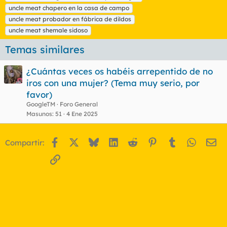
uncle meat chapero en la casa de campo
uncle meat probador en fábrica de dildos
uncle meat shemale sidoso
Temas similares
¿Cuántas veces os habéis arrepentido de no
iros con una mujer? (Tema muy serio, por
favor)
GoogleTM
Foro General
Masunos
51
4 Ene 2025
Facebook
X
Bluesky
LinkedIn
Reddit
Pinterest
Tumblr
WhatsA
Em
Compartir:
Enlace