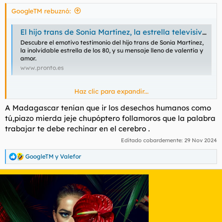
GoogleTM rebuznó:
El hijo trans de Sonia Martínez, la estrella televisiva de los 80, nos abre su corazón
Descubre el emotivo testimonio del hijo trans de Sonia Martínez,
la inolvidable estrella de los 80, y su mensaje lleno de valentía y
amor.
www.pronto.es
Haz clic para expandir...
Entre el imbécil de antes viviendo con los padres, y esta
A Madagascar tenían que ir los desechos humanos como
noticia, estoy muy cabreado. PERO QUÉ PUTA Mierda PASA
tú,piazo mierda jeje chupóptero follamoros que la palabra
AQUÍ hostias y servicio militar además de ACOSO ESCOLAR,
nada de BULLYING BOLLYNG y anglicismos mierdas. Tengo
trabajar te debe rechinar en el cerebro .
una ilusión, lo viviré aunque sea soñando, y es un mundo
Editado cobardemente:
29 Nov 2024
donde todos los GAYS, MARICONES, PAYASOS NIÑATOS,
BASURA INFAME, ROJOS, SEPARATISTAS... mandarlos a
GoogleTM
y
Valefor
R
MADAGASCAR. Es mi sueño más profundo.
e
a
c
Ahora la noticia que me apena...
El hijo trans de la estrella
c
televisiva de los 80 Sonia Martínez nos abre su corazón
i
o
n