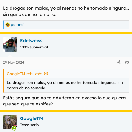
e
s
La drogas son malas, yo al menos no he tomado ninguna...
:
sin ganas de no tomarla.
pai-mei
R
e
a
Edelweiss
c
c
180% subnormal
i
o
n
29 Nov 2024
#5
e
s
GoogleTM rebuznó:
:
La drogas son malas, yo al menos no he tomado ninguna... sin
ganas de no tomarla.
Estás seguro que no te adulteran en exceso lo que quiera
que sea que te esnifes?
GoogleTM
Tema serio