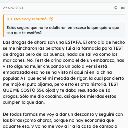
29 Nov 2024
#6
R.J. McReady rebuznó:
Estás seguro que no te adulteran en exceso lo que quiera que
sea que te esnifes?
Las drogas de ahora son una ESTAFA. El otro día de hecho
se me hincharon las pelotas y fui a la farmacia para TEST
de drogas pero de los buenos, nada de saliva como los
maricones. No. Test de orina como el de un embarazo, has
visto alguna mujer chupando un palo a ver si está
embarazada eso no se ha visto ni aquí ni en la china
popular. Así que eché mi meada de rigor, la cual por cierto
me mojó el puto pijama, pero esto es otra historia. TEST
QUE ME COSTÓ 35€ ojo!!! y te daba resultado de 10
drogas. Sólo me dio cocaína, así que los mierdas estos
cumplen lo que dan.
De todas formas me voy a dar un descanso y seguiré con
las birras (como ahora), porque no hay economía que
aguante eso, y yo no me voy a ir a la casa de campo a