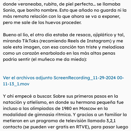
donde veraneaba, rubita, de piel perfecta... se llamaba
l
i
Sonía, que bonito nombre. Esto que añado no guarda ni la
t
o
e
más remota relación con lo que ahora se va a exponer,
m
pero me sale de los huevos proceder.
a
Bueno al lío, el otro día estaba de resaca, ojiplático y tal,
mirando TikToks (recomiendo Reels de Instagram) y me
sale esta imagen, con esa canción tan triste y melodiosa
como un corazón enarbolado en las más altas penas
podría sentir (el muñeco me da miedo):
Ver el archivos adjunto ScreenRecording_11-29-2024 00-
11-13_1.mov
Y ahí empecé a buscar. Sobre sus primeros pasos en la
natación y atlelismo, en donde su hermana pequeña fue
incluso a las olimpiadas de 1980 en Moscow en la
modalidad de gimnasia rítmica. Y gracias a un familiar la
metieron en un programa de televisión llamado 3,2,1
contacto (se pueden ver gratis en RTVE), para pasar luego