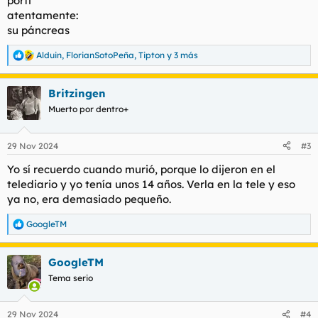
porfi
atentamente:
su páncreas
Alduin
,
FlorianSotoPeña
,
Tipton
y 3 más
R
e
a
Britzingen
c
c
Muerto por dentro+
i
o
n
29 Nov 2024
#3
e
s
Yo sí recuerdo cuando murió, porque lo dijeron en el
:
telediario y yo tenía unos 14 años. Verla en la tele y eso
ya no, era demasiado pequeño.
GoogleTM
R
e
a
GoogleTM
c
c
Tema serio
i
o
n
29 Nov 2024
#4