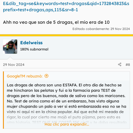
E&dib_tag=se&keywords=test+drogas&qid=1732843823&s
prefix=test+drogas,aps,115&sr=8-1
Ahh no veo que son de 5 drogas, el mío era de 10
Editado cobardemente:
29 Nov 2024
Edelweiss
180% subnormal
29 Nov 2024
#8
GoogleTM rebuznó:
Las drogas de ahora son una ESTAFA. El otro día de hecho se
me hincharon las pelotas y fui a la farmacia para TEST de
drogas pero de los buenos, nada de saliva como los maricones.
No. Test de orina como el de un embarazo, has visto alguna
mujer chupando un palo a ver si está embarazada eso no se ha
visto ni aquí ni en la china popular. Así que eché mi meada de
rigor, la cual por cierto me mojó el puto pijama, pero esto es
otra historia. TEST QUE ME COSTÓ 35€ ojo!!! y te daba resultado
Haz clic para expandir...
de 10 drogas. Sólo me dio cocaína, así que los mierdas estos
cumplen lo que dan.