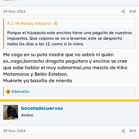
o
n
29 Nov 2024
#18
e
s
R.J. McReady rebuznó:
:
Porque el hijueputa este encima tiene una paguita de nuestros
impuestos. Que cojones se va a levantar, este se despierta
todos los dias a las 12, como si lo viera.
Me cago en su puta madre que no sabrá ni quién
es...vago,borracho drogata paguitero y encima se cree
que sabe hablar el muy subnormal,una mezcla de Kiko
Matamoros y Belén Esteban.
Muérete ya bazofia de mierda
Edelweiss
R
e
a
bocatadecuervos
c
c
Asiduo
i
o
n
29 Nov 2024
#19
e
s