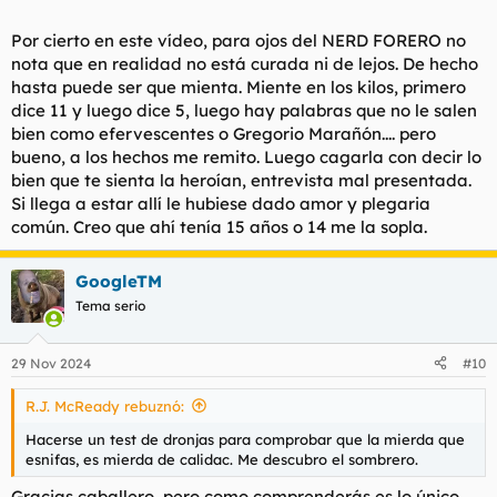
cumplen lo que dan.
Por cierto en este vídeo, para ojos del NERD FORERO no
De todas formas me voy a dar un descanso y seguiré con las
nota que en realidad no está curada ni de lejos. De hecho
birras (como ahora), porque no hay economía que aguante
hasta puede ser que mienta. Miente en los kilos, primero
eso, y yo no me voy a ir a la casa de campo a que me follen
dice 11 y luego dice 5, luego hay palabras que no le salen
maricones con VIH, hepatitis C y un resfriado.
bien como efervescentes o Gregorio Marañón.... pero
Lo dicho, el problema es la puta heroína INYECTADA y lo que
bueno, a los hechos me remito. Luego cagarla con decir lo
conlleva eso. Que es lo que le pasó a ella. De todas formas en
bien que te sienta la heroían, entrevista mal presentada.
el programa ese que te digo, llega a decir, que la HEROÍNA ES
Si llega a estar allí le hubiese dado amor y plegaria
LO MÁS AGRADABLE Y MARAVILLOSO QUE HAY, es como
común. Creo que ahí tenía 15 años o 14 me la sopla.
estar descansada 30 veces, ahí creo que la cagó, ya que
buscaba trabajo. Expongo entrevista.
GoogleTM
Tema serio
Para ver este contenido, necesitaremos su consentimiento
para configurar cookies de terceros.
29 Nov 2024
#10
Para obtener información más detallada, consulte nuestra
página de cookies
.
R.J. McReady rebuznó:
Aceptar cookies de terceros
Hacerse un test de dronjas para comprobar que la mierda que
esnifas, es mierda de calidac. Me descubro el sombrero.
Gracias caballero, pero como comprenderás es lo único