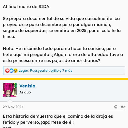
Al final murio de SIDA.
Se prepara documental de su vida que casualmente iba
proyectarse para diciembre pero por algún mamón,
seguro de izquierdas, se emitirá en 2025, por el culo te la
hinco.
Nota: He resumido todo para no hacerlo cansino, pero
hete aquí mi pregunta. ¿Algún forero de alta edad tuve a
esta princesa entre sus pajas de amor diarías?
Leger
,
Pussyeater
,
otilio
y 7 más
R
e
a
Venisio
c
c
Asiduo
i
o
n
29 Nov 2024
#2
e
s
Esta historia demuestra que el camino de la droja es
:
fétido y perverso, ¡apártese de él!