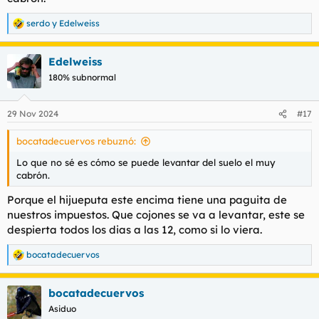
serdo
y
Edelweiss
R
e
a
Edelweiss
c
c
180% subnormal
i
o
n
29 Nov 2024
#17
e
s
bocatadecuervos rebuznó:
:
Lo que no sé es cómo se puede levantar del suelo el muy
cabrón.
Porque el hijueputa este encima tiene una paguita de
nuestros impuestos. Que cojones se va a levantar, este se
despierta todos los dias a las 12, como si lo viera.
bocatadecuervos
R
e
a
bocatadecuervos
c
c
Asiduo
i