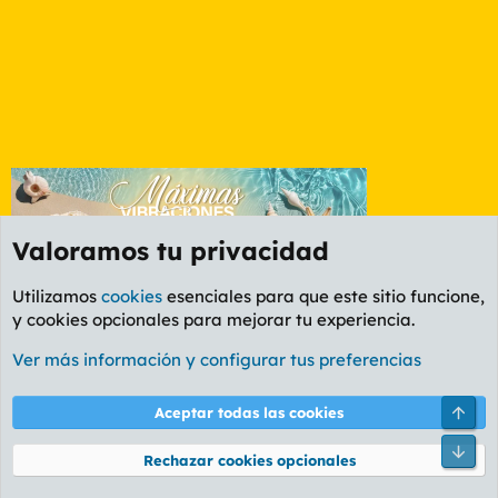
Valoramos tu privacidad
Utilizamos
cookies
esenciales para que este sitio funcione,
y cookies opcionales para mejorar tu experiencia.
Foro General
Ver más información y configurar tus preferencias
Cookies
PL OLDSTYLE AMARILLO
Cambiar fuente
Español (ES)
Arri
Aceptar todas las cookies
Contáctanos
Términos y reglas
Política de privacidad
Ayuda
R
Pie
S
Rechazar cookies opcionales
S
®
Community platform by XenForo
© 2010-2026 XenForo Ltd.