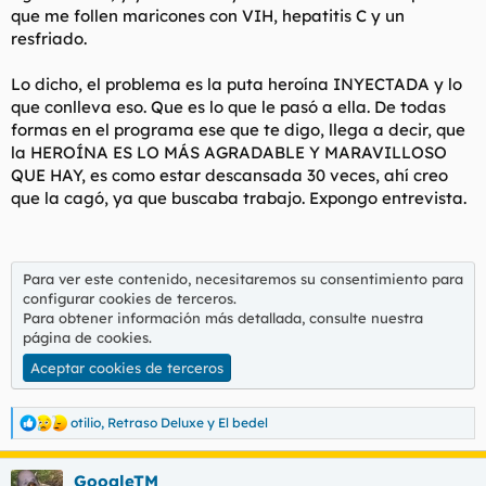
que me follen maricones con VIH, hepatitis C y un
resfriado.
Lo dicho, el problema es la puta heroína INYECTADA y lo
que conlleva eso. Que es lo que le pasó a ella. De todas
formas en el programa ese que te digo, llega a decir, que
la HEROÍNA ES LO MÁS AGRADABLE Y MARAVILLOSO
QUE HAY, es como estar descansada 30 veces, ahí creo
que la cagó, ya que buscaba trabajo. Expongo entrevista.
Para ver este contenido, necesitaremos su consentimiento para
configurar cookies de terceros.
Para obtener información más detallada, consulte nuestra
página de cookies
.
Aceptar cookies de terceros
otilio
,
Retraso Deluxe
y
El bedel
R
e
a
GoogleTM
c