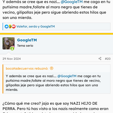
Y además se cree que es nazi....
@GoogleTM
me cago en tu
:
putísima madre,follate al moro negro que tienes de
vecino, gilipollas jeje pero sigue abriendo estos hilos que
son una mierda.
Valefor
,
serdo
y
GoogleTM
R
e
a
GoogleTM
c
c
Tema serio
i
o
n
29 Nov 2024
#20
e
s
bocatadecuervos rebuznó:
:
Y además se cree que es nazi....
@GoogleTM
me cago en tu
putísima madre,follate al moro negro que tienes de vecino,
gilipollas jeje pero sigue abriendo estos hilos que son una
mierda.
¿Cómo qué me creo? jaja es que soy NAZI HIJO DE
PERRA. Pero tú has visto a los nazis realmente como eran