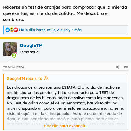
Hacerse un test de dronjas para comprobar que la mierda
De todas formas me voy a dar un descanso y seguiré con las
que esnifas, es mierda de calidac. Me descubro el
birras (como ahora), porque no hay economía que aguante
sombrero.
eso, y yo no me voy a ir a la casa de campo a que me follen
maricones con VIH, hepatitis C y un resfriado.
Me lo dijo Pérez
,
otilio
,
Alduin
y 4 más
R
e
Lo dicho, el problema es la puta heroína INYECTADA y lo que
a
conlleva eso. Que es lo que le pasó a ella. De todas formas en
GoogleTM
c
el programa ese que te digo, llega a decir, que la HEROÍNA ES
c
Tema serio
LO MÁS AGRADABLE Y MARAVILLOSO QUE HAY, es como
i
estar descansada 30 veces, ahí creo que la cagó, ya que
o
buscaba trabajo. Expongo entrevista.
n
29 Nov 2024
#9
e
s
GoogleTM rebuznó:
:
Para ver este contenido, necesitaremos su consentimiento
Las drogas de ahora son una ESTAFA. El otro día de hecho se
para configurar cookies de terceros.
me hincharon las pelotas y fui a la farmacia para TEST de
Para obtener información más detallada, consulte nuestra
drogas pero de los buenos, nada de saliva como los maricones.
página de cookies
.
No. Test de orina como el de un embarazo, has visto alguna
Aceptar cookies de terceros
mujer chupando un palo a ver si está embarazada eso no se ha
visto ni aquí ni en la china popular. Así que eché mi meada de
rigor, la cual por cierto me mojó el puto pijama, pero esto es
otra historia. TEST QUE ME COSTÓ 35€ ojo!!! y te daba resultado
Haz clic para expandir...
de 10 drogas. Sólo me dio cocaína, así que los mierdas estos