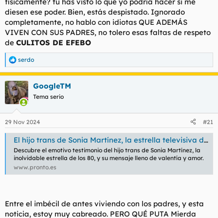
físicamente? tú has visto lo que yo podría hacer si me
diesen ese poder. Bien, estás despistado. Ignorado
completamente, no hablo con idiotas QUE ADEMÁS
VIVEN CON SUS PADRES, no tolero esas faltas de respeto
de
CULITOS DE EFEBO
serdo
R
e
a
GoogleTM
c
c
Tema serio
i
o
n
29 Nov 2024
#21
e
s
El hijo trans de Sonia Martínez, la estrella televisiva de los 80, nos abre su corazón
:
Descubre el emotivo testimonio del hijo trans de Sonia Martínez, la
inolvidable estrella de los 80, y su mensaje lleno de valentía y amor.
www.pronto.es
Entre el imbécil de antes viviendo con los padres, y esta
noticia, estoy muy cabreado. PERO QUÉ PUTA Mierda