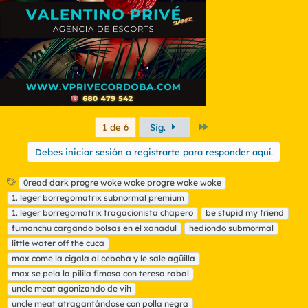
e
s
:
Último
1 de 6
Sig.
Debes iniciar sesión o registrarte para responder aquí.
E
0read dark progre woke woke progre woke woke
t
1. leger borregomatrix subnormal premium
i
1. leger borregomatrix tragacionista chapero
be stupid my friend
q
fumanchu cargando bolsas en el xanadul
hediondo submormal
u
little water off the cuca
e
t
max come la cigala al ceboba y le sale agüilla
a
max se pela la pilila fimosa con teresa rabal
s
uncle meat agonizando de vih
uncle meat atragantándose con polla negra