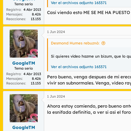
:
Ver el archivos adjunto 163371
Tema serio
Registro
4 Abr 2013
Casi viendo esto ME SE ME HA PUESTO 
Mensajes
8.426
Reacciones
13.155
1 Jun 2024
Desmond Humes rebuznó:
Si quieres vídeo hazme un bizum, que lo qu
GoogleTM
Ver el archivos adjunto 163371
Tema serio
Registro
4 Abr 2013
Pero bueno, venga despues de mi erecc
Mensajes
8.426
vivir son subnormales. Venga, vídeo ra
Reacciones
13.155
1 Jun 2024
Ahora estoy comiendo, pero bueno ante
la esnifada definitia, a ver si así el 
GoogleTM