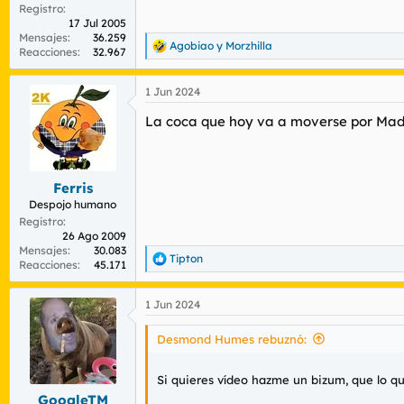
Registro
17 Jul 2005
Mensajes
36.259
Agobiao
y
Morzhilla
R
Reacciones
32.967
e
a
1 Jun 2024
c
c
La coca que hoy va a moverse por Madri
i
o
n
e
s
Ferris
:
Despojo humano
Registro
26 Ago 2009
Mensajes
30.083
Tipton
R
Reacciones
45.171
e
a
1 Jun 2024
c
c
i
Desmond Humes rebuznó:
o
n
Si quieres vídeo hazme un bizum, que lo qu
e
s
GoogleTM