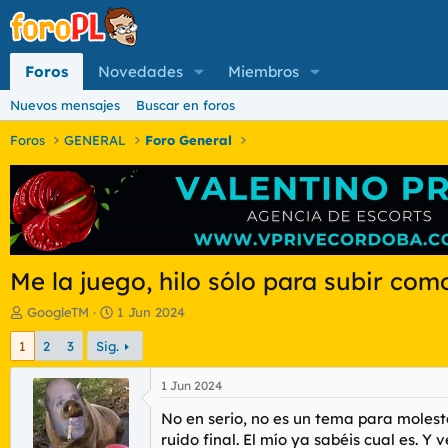
Foros
Novedades
Miembros
Nuevos mensajes
Buscar en foros
Foros
GENERAL
Foro General
Me la juego, hilo sólo para subir co
I
F
GoogleTM
1 Jun 2024
n
e
1
2
3
Sig.
i
c
c
h
i
a
1 Jun 2024
a
d
No en serio, no es un tema para molesta
d
e
o
i
ruido final. El mío ya sabéis cual es. Y