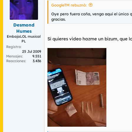
i
GoogleTM rebuznó:
o
n
Oye pero fuera coña, venga aquí el único
e
gracias.
s
Desmond
:
Humes
EmbajaLOL musical
Si quieres vídeo hazme un bizum, que l
PL
Registro
25 Jul 2009
Mensajes
9.551
Reacciones
3.436