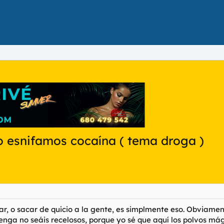
mo esnifamos cocaína ( tema droga )
r, o sacar de quicio a la gente, es simplmente eso. Obviament
 venga no seáis recelosos, porque yo sé que aquí los polvos mág