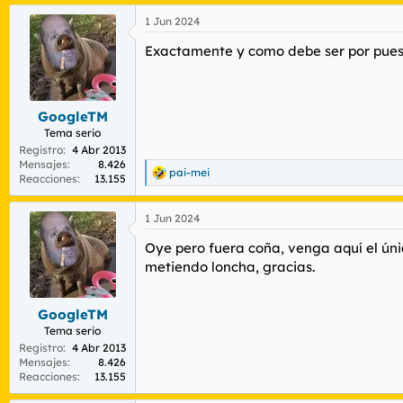
a
1 Jun 2024
c
c
Exactamente y como debe ser por pues
i
o
n
e
s
GoogleTM
:
Tema serio
Registro
4 Abr 2013
Mensajes
8.426
pai-mei
R
Reacciones
13.155
e
a
1 Jun 2024
c
c
Oye pero fuera coña, venga aquí el ún
i
o
metiendo loncha, gracias.
n
e
s
GoogleTM
:
Tema serio
Registro
4 Abr 2013
Mensajes
8.426
Reacciones
13.155