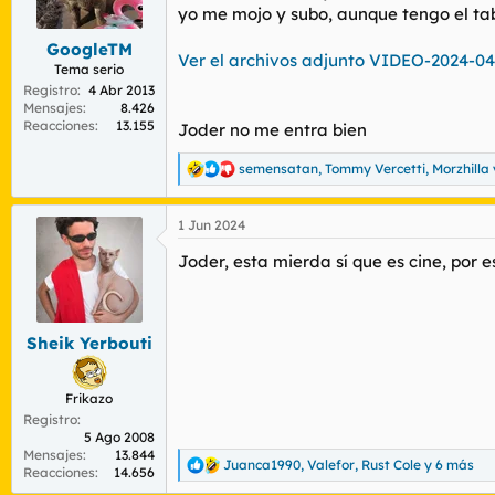
r
n
yo me mojo y subo, aunque tengo el ta
d
i
GoogleTM
e
c
Ver el archivos adjunto VIDEO-2024-0
l
i
Tema serio
t
o
Registro
4 Abr 2013
e
Mensajes
8.426
Reacciones
13.155
m
Joder no me entra bien
a
semensatan
,
Tommy Vercetti
,
Morzhilla
R
e
a
1 Jun 2024
c
c
Joder, esta mierda sí que es cine, por e
i
o
n
e
s
Sheik Yerbouti
:
Frikazo
Registro
5 Ago 2008
Mensajes
13.844
Juanca1990
,
Valefor
,
Rust Cole
y 6 más
R
Reacciones
14.656
e