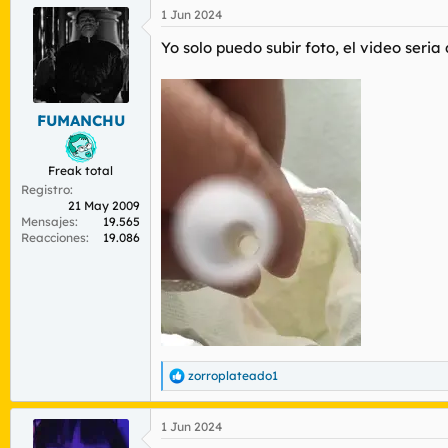
1 Jun 2024
Yo solo puedo subir foto, el video seri
FUMANCHU
Freak total
Registro
21 May 2009
Mensajes
19.565
Reacciones
19.086
zorroplateado1
R
e
a
1 Jun 2024
c
c