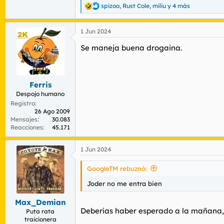
spizoo
,
Rust Cole
,
miliu
y 4 más
R
e
a
1 Jun 2024
c
c
Se maneja buena drogaina.
i
o
n
e
s
Ferris
:
Despojo humano
Registro
26 Ago 2009
Mensajes
30.083
Reacciones
45.171
1 Jun 2024
GoogleTM rebuznó:
Joder no me entra bien
Max_Demian
Deberías haber esperado a la mañana,
Puta rata
traicionera