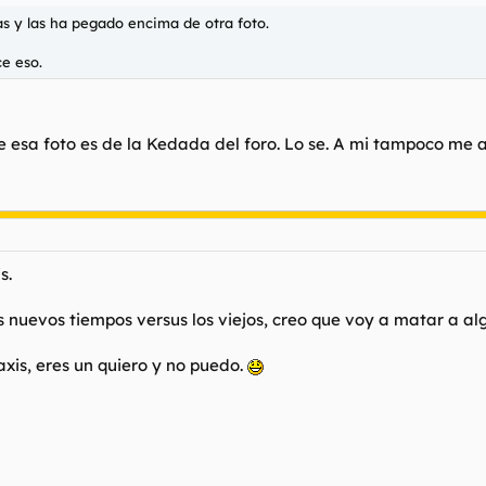
as y las ha pegado encima de otra foto.
e eso.
sa foto es de la Kedada del foro. Lo se. A mi tampoco me av
s.
s nuevos tiempos versus los viejos, creo que voy a matar a al
xis, eres un quiero y no puedo.