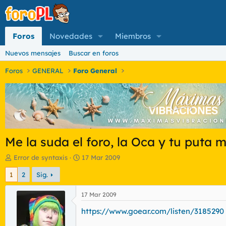
Foros
Novedades
Miembros
Nuevos mensajes
Buscar en foros
Foros
GENERAL
Foro General
Me la suda el foro, la Oca y tu puta m
I
F
Error de syntaxis
17 Mar 2009
n
e
1
2
Sig.
i
c
c
h
i
a
17 Mar 2009
a
d
https://www.goear.com/listen/3185290
d
e
o
i