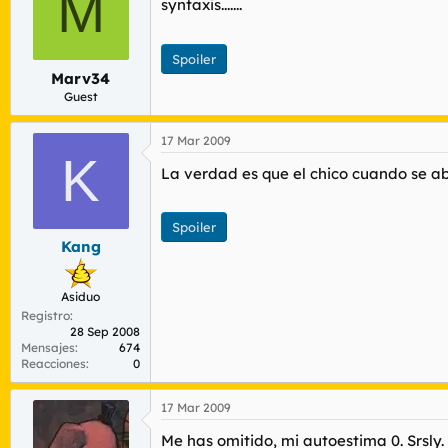
M
syntaxis.......
Spoiler
Marv34
Guest
17 Mar 2009
K
La verdad es que el chico cuando se ab
Spoiler
Kang
Asiduo
Registro
28 Sep 2008
Mensajes
674
Reacciones
0
17 Mar 2009
Me has omitido, mi autoestima 0. Srsly.