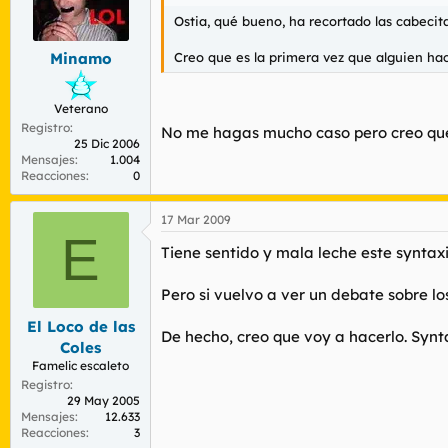
Ostia, qué bueno, ha recortado las cabecit
Creo que es la primera vez que alguien hac
Minamo
Veterano
Registro
No me hagas mucho caso pero creo que e
25 Dic 2006
Mensajes
1.004
Reacciones
0
17 Mar 2009
E
Tiene sentido y mala leche este syntaxi
Pero si vuelvo a ver un debate sobre lo
El Loco de las
De hecho, creo que voy a hacerlo. Synta
Coles
Famelic escaleto
Registro
29 May 2005
Mensajes
12.633
Reacciones
3