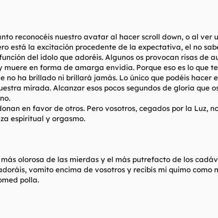
nto reconocéis nuestro avatar al hacer scroll down, o al ver un
ero está la excitación procedente de la expectativa, el no s
n función del ídolo que adoréis. Algunos os provocan risas de
 muere en forma de amarga envidia. Porque eso es lo que ten
 no ha brillado ni brillará jamás. Lo único que podéis hacer e
uestra mirada. Alcanzar esos pocos segundos de gloria que o
no.
onan en favor de otros. Pero vosotros, cegados por la Luz, no
a espiritual y orgasmo.
a más olorosa de las mierdas y el más putrefacto de los cadáv
doráis, vomito encima de vosotros y recibís mi quimo como man
omed polla.