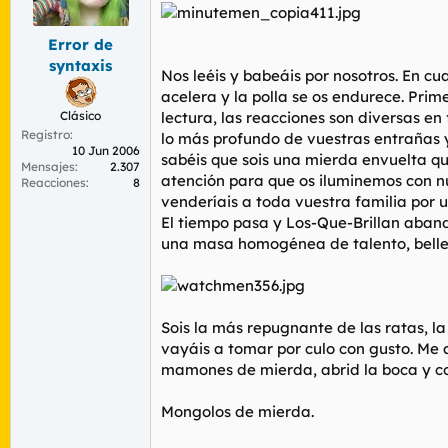
r
n
d
i
Error de
e
c
l
i
syntaxis
Nos leéis y babeáis por nosotros. En cua
t
o
acelera y la polla se os endurece. Prim
e
m
Clásico
lectura, las reacciones son diversas e
a
Registro
lo más profundo de vuestras entrañas y
10 Jun 2006
sabéis que sois una mierda envuelta que
Mensajes
2.307
atención para que os iluminemos con n
Reacciones
8
venderíais a toda vuestra familia por u
El tiempo pasa y Los-Que-Brillan aband
una masa homogénea de talento, bellez
Sois la más repugnante de las ratas, l
vayáis a tomar por culo con gusto. Me a
mamones de mierda, abrid la boca y c
Mongolos de mierda.