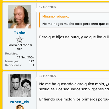
17 Mar 2009
Minamo rebuznó:
No me hagas mucho caso pero creo que esa 
Txaka
Pero que hijos de puta, y yo que iba a l
Forero del todo a
cien
Registro
28 Sep 2006
Mensajes
197
Reacciones
1
17 Mar 2009
No me ha quedado claro quién mola, ¿el
sexuales. Los segundos son vírgenes cas
Entiendo que molan los primeros porque 
ruben_clv