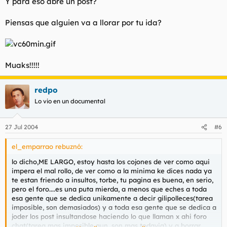
Y para eso abre un post?
Piensas que alguien va a llorar por tu ida?
Muaks!!!!!
redpo
Lo vio en un documental
27 Jul 2004
#6
el_emparrao rebuznó:
lo dicho,ME LARGO, estoy hasta los cojones de ver como aqui
impera el mal rollo, de ver como a la minima ke dices nada ya
te estan friendo a insultos, torbe, tu pagina es buena, en serio,
pero el foro....es una puta mierda, a menos que eches a toda
esa gente que se dedica unikamente a decir gilipolleces(tarea
imposible, son demasiados) y a toda esa gente que se dedica a
joder los post insultandose haciendo lo que llaman x ahi foro
chat(tarea mas imposible aun, son mas todavia) y a borrar