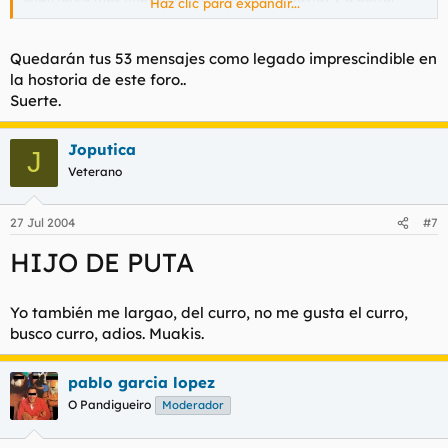
Haz clic para expandir...
tanto clon aburrido...
bueno lo dicho
gente, hasta mas ver, no kreo ke vuelva viendo el mal rollo ke
Quedarán tus 53 mensajes como legado imprescindible en
impera en estos lares
la hostoria de este foro..
Suerte.
Joputica
J
Veterano
27 Jul 2004
#7
HIJO DE PUTA
Yo también me largao, del curro, no me gusta el curro,
busco curro, adios. Muakis.
pablo garcia lopez
O Pandigueiro
Moderador