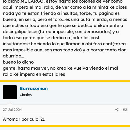
lo dicho,ME LARGO, estoy hasta los cojones de ver como
l
i
aqui impera el mal rollo, de ver como a la minima ke dices
t
o
nada ya te estan friendo a insultos, torbe, tu pagina es
e
buena, en serio, pero el foro....es una puta mierda, a menos
m
que eches a toda esa gente que se dedica unikamente a
a
decir gilipolleces(tarea imposible, son demasiados) y a
toda esa gente que se dedica a joder los post
insultandose haciendo lo que llaman x ahi foro chat(tarea
mas imposible aun, son mas todavia) y a borrar tanto clon
aburrido...
bueno lo dicho
gente, hasta mas ver, no kreo ke vuelva viendo el mal
rollo ke impera en estos lares
Burracoman
Clásico
27 Jul 2004
#2
A tomar por culo :21