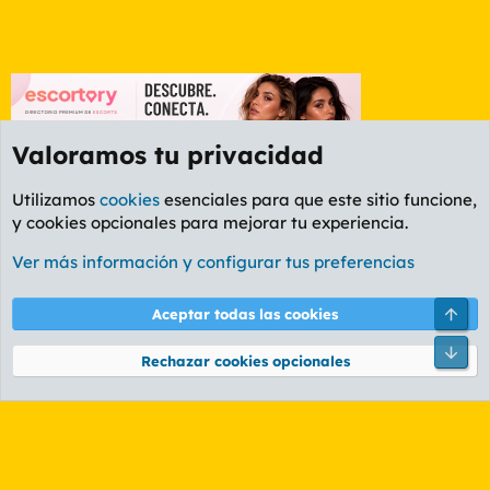
Valoramos tu privacidad
Utilizamos
cookies
esenciales para que este sitio funcione,
y cookies opcionales para mejorar tu experiencia.
Foro General
Ver más información y configurar tus preferencias
Cookies
PL OLDSTYLE AMARILLO
Cambiar fuente
Español (ES)
Arri
Aceptar todas las cookies
Contáctanos
Términos y reglas
Política de privacidad
Ayuda
R
Pie
S
Rechazar cookies opcionales
S
®
Community platform by XenForo
© 2010-2026 XenForo Ltd.