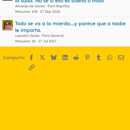
la suda. No sé si eso es bueno o malo
Amasijo de clones
Foro Rapiñas
Masunos
104
27 Sep 2018
Todo se va a la mierda....y parece que a nadie
le importa.
Leandro Gado
Foro General
Masunos
26
17 Jul 2017
Facebook
X
Bluesky
LinkedIn
Reddit
Pinterest
Tumblr
WhatsA
Em
Compartir:
Enlace