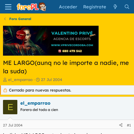
Acceder
Regístrate
Foro General
ME LARGO(aunq no le importe a nadie, me
la suda)
I
F
el_emparrao
27 Jul 2004
n
e
Cerrado para nuevas respuestas.
i
c
c
h
i
a
el_emparrao
E
a
d
Forero del todo a cien
d
e
o
i
r
n
27 Jul 2004
#1
d
i
e
c