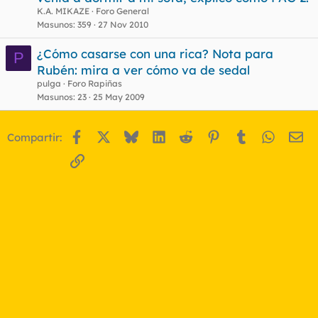
K.A. MIKAZE
Foro General
Masunos
359
27 Nov 2010
¿Cómo casarse con una rica? Nota para
P
Rubén: mira a ver cómo va de sedal
pulga
Foro Rapiñas
Masunos
23
25 May 2009
Facebook
X
Bluesky
LinkedIn
Reddit
Pinterest
Tumblr
WhatsA
Em
Compartir:
Enlace