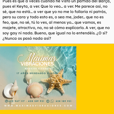
Pues es que a veces cuando he visto un partido del Barça,
l
i
pues el Keyta, a ver. Que lo veo... a ver. Me parece así, no
t
o
sé, que no está... a ver que yo no me lo follaría ni patrás,
e
pero su cara y todo esto es, o sea me, joder... que no es
m
feo, que, no sé, tú lo ves, al menos yo... que vamos, es
a
majete, atractivo, no, no sé cómo explicarlo. A ver, que no
soy gay ni nada. Bueno, que igual no lo entendéis. ¿O sí?
¿Nunca os pasó nada así?