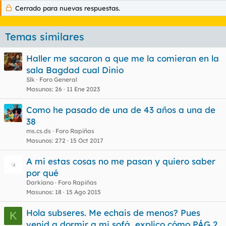
Cerrado para nuevas respuestas.
Temas similares
Haller me sacaron a que me la comieran en la
sala Bagdad cual Dinio
Slk
Foro General
Masunos
26
11 Ene 2023
Como he pasado de una de 43 años a una de
38
ms.cs.ds
Foro Rapiñas
Masunos
272
15 Oct 2017
A mi estas cosas no me pasan y quiero saber
por qué
Darkiano
Foro Rapiñas
Masunos
18
15 Ago 2015
Hola subseres. Me echais de menos? Pues
K
venid a dormir a mi sofá, explico cómo PÁG 2.