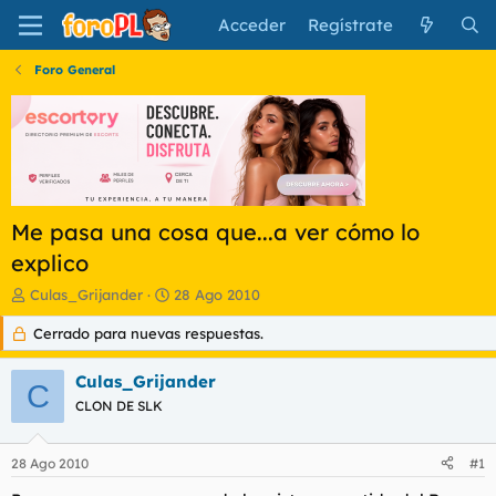
Acceder
Regístrate
Foro General
Me pasa una cosa que...a ver cómo lo
explico
I
F
Culas_Grijander
28 Ago 2010
n
e
Cerrado para nuevas respuestas.
i
c
c
h
i
a
Culas_Grijander
C
a
d
CLON DE SLK
d
e
o
i
r
n
28 Ago 2010
#1
d
i
e
c