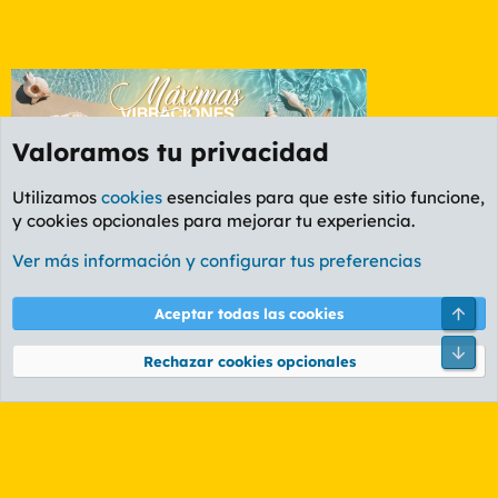
Valoramos tu privacidad
Utilizamos
cookies
esenciales para que este sitio funcione,
y cookies opcionales para mejorar tu experiencia.
Foro General
Ver más información y configurar tus preferencias
Cookies
PL OLDSTYLE AMARILLO
Cambiar fuente
Español (ES)
Arri
Aceptar todas las cookies
Contáctanos
Términos y reglas
Política de privacidad
Ayuda
R
Pie
S
Rechazar cookies opcionales
S
®
Community platform by XenForo
© 2010-2026 XenForo Ltd.