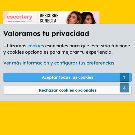
Valoramos tu privacidad
Utilizamos
cookies
esenciales para que este sitio funcione,
y cookies opcionales para mejorar tu experiencia.
Foro General
Ver más información y configurar tus preferencias
Cookies
PL OLDSTYLE AMARILLO
Cambiar fuente
Español (ES)
Arri
Aceptar todas las cookies
Contáctanos
Términos y reglas
Política de privacidad
Ayuda
R
Pie
S
Rechazar cookies opcionales
S
®
Community platform by XenForo
© 2010-2026 XenForo Ltd.