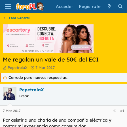
Acceder
Regístrate
Foro General
Me regalan un vale de 50€ del ECI
I
F
PepetrolaX
7 Mar 2017
n
e
Cerrado para nuevas respuestas.
i
c
c
h
i
a
PepetrolaX
a
d
Freak
d
e
o
i
r
n
7 Mar 2017
#1
d
i
e
c
Por asistir a una charla de una compañía eléctrica y
l
i
contar mi experiencia como consumidor.