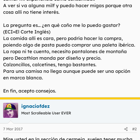
t
o
A ver si va alguna milf y puedo hacer migas porque otra
e
cosa allí no tiene interés.
m
a
La pregunta es... ¿en qué coño me lo puedo gastar?
(ECI=El Corte Inglés)
La comida allí es cara, pero podría hacer la compra,
poiendo algo de pasta puedo comprar una paleta ibérica.
La ropa ni te cuento, necesito pantalones de montaña
pero Decathlon manda por diseño y precio.
Calzoncillos, calcetines, tengo bastantes.
Para una camisa no llega aunque puede ser una opción
en marca blanca.
En fin, acepto consejos.
ignaciofdez
Most Scrolleable User EVER
7 Mar 2017
#2
Mire usted en la sección de cermeja, suelen tener mucha