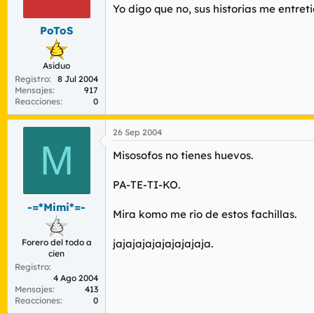
Yo digo que no, sus historias me entret
PoToS
Asiduo
Registro
8 Jul 2004
Mensajes
917
Reacciones
0
26 Sep 2004
M
Misosofos no tienes huevos.
PA-TE-TI-KO.
-=*Mimi*=-
Mira komo me rio de estos fachillas.
Forero del todo a
jajajajajajajajajaja.
cien
Registro
4 Ago 2004
Mensajes
413
Reacciones
0