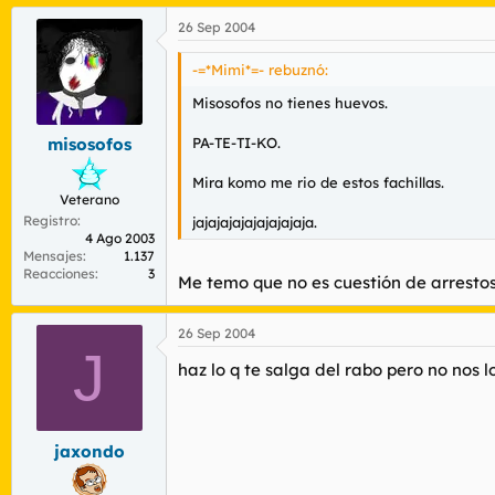
26 Sep 2004
-=*Mimi*=- rebuznó:
Misosofos no tienes huevos.
PA-TE-TI-KO.
misosofos
Mira komo me rio de estos fachillas.
Veterano
Registro
jajajajajajajajajaja.
4 Ago 2003
Mensajes
1.137
Reacciones
3
Me temo que no es cuestión de arrestos
26 Sep 2004
J
haz lo q te salga del rabo pero no nos
jaxondo