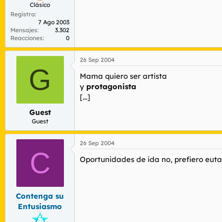
Clásico
Registro
7 Ago 2003
Mensajes
3.302
Reacciones
0
26 Sep 2004
G
Mama quiero ser artista
y
protagonista
[...]
Guest
Guest
26 Sep 2004
C
Oportunidades de ida no, prefiero eutana
Contenga su
Entusiasmo