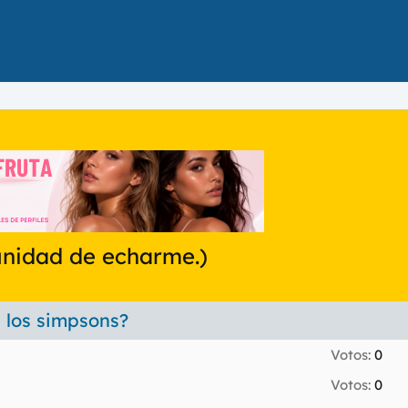
unidad de echarme.)
s los simpsons?
Votos:
0
Votos:
0