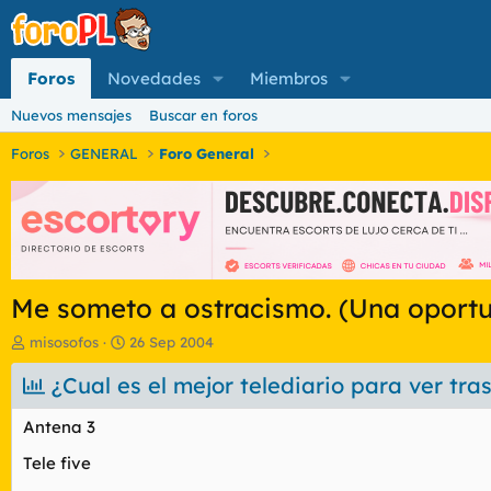
Foros
Novedades
Miembros
Nuevos mensajes
Buscar en foros
Foros
GENERAL
Foro General
Me someto a ostracismo. (Una oport
I
F
misosofos
26 Sep 2004
n
e
i
¿Cual es el mejor telediario para ver tra
c
c
h
i
a
Antena 3
a
d
d
e
Tele five
o
i