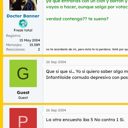
ya que entrarías con un clon y borrón y
vayas a hacer, aunque salga por votaci
Doctor Banner
verdad contenga?? te suena?
Freak total
Registro
15 May 2004
Mensajes
15.589
Reacciones
2
no te acordaste de mi, pero ésta te la perdono. Voté por qu
26 Sep 2004
G
Que si que si... Yo si quiero saber algo
Infantiloide cornudo depresivo con poso
Guest
Guest
26 Sep 2004
P
La otra encuesta iba 5 No contra 1 Si.