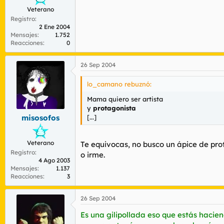
Veterano
Registro
2 Ene 2004
Mensajes
1.752
Reacciones
0
26 Sep 2004
lo_camano rebuznó:
Mama quiero ser artista
y
protagonista
[...]
misosofos
Veterano
Te equivocas, no busco un ápice de pr
Registro
o irme.
4 Ago 2003
Mensajes
1.137
Reacciones
3
26 Sep 2004
Es una gilipollada eso que estás hacien