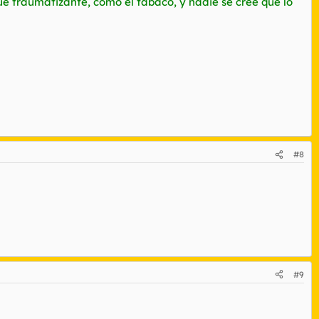
ue traumatizante, como el tabaco, y nadie se cree que lo
#8
#9