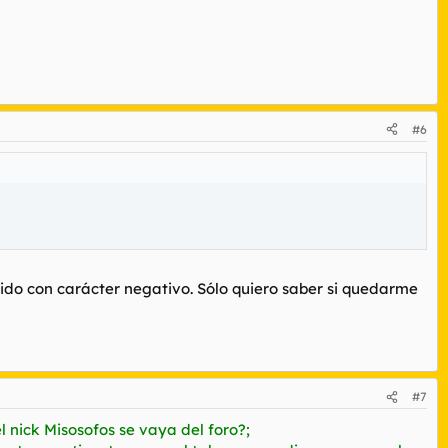
#6
do con carácter negativo. Sólo quiero saber si quedarme
#7
l nick Misosofos se vaya del foro?
;