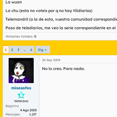
La wuan
r
n
d
i
La chu (esta no voteis por q no hay tilidiarios)
e
c
l
i
Telemandril (o la de esta, vuestra comunidad correspondi
t
o
e
Paso de telediarios, me veo la serie correspondiente en e
m
a
Votantes totales
0
1
2
3
…
6
Sig.
26 Sep 2004
No lo creo. Para nada.
misosofos
Veterano
Registro
4 Ago 2003
Mensajes
1.137