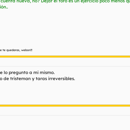
 cuenta nueva, no? Dejar el foro es un ejercicio poco menos q
ón..
e te quedaras, webon!!!
 me lo pregunto a mi mismo.
 de tristeman y taras irreversibles.