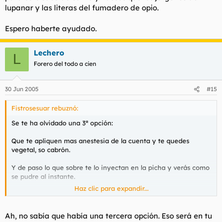
lupanar y las literas del fumadero de opio.
Espero haberte ayudado.
Lechero
L
Forero del todo a cien
30 Jun 2005
#15
Fistrosesuar rebuznó:
Se te ha olvidado una 3ª opción:
Que te apliquen mas anestesia de la cuenta y te quedes
vegetal, so cabrón.
Y de paso lo que sobre te lo inyectan en la picha y verás como
se pudre al instante.
Haz clic para expandir...
La opción que indicas (la segunda) la veo poco higienica, pues
mientras te operan a pelo y te coman la polla, la pobre que te
la esté mamando se llevará todo tipo de patadas, meadas,
Ah, no sabía que había una tercera opción. Eso será en tu
peos y cagadas imaginable.