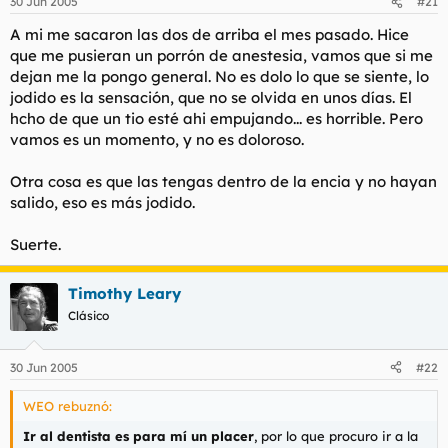
pasé jodido, pero a ti te van a quitar menos...
30 Jun 2005
#21
A riesgo de ser consciente sobre la cantidad de
A mi me sacaron las dos de arriba el mes pasado. Hice
soplapolleces y chistes fáciles que haréis con respecto a
que me pusieran un porrón de anestesia, vamos que si me
este tema, confío en que alguien cuente su experiencia,
dejan me la pongo general. No es dolo lo que se siente, lo
qué método fue usado, etc. Por variar un poco más el foro
general.
jodido es la sensación, que no se olvida en unos días. El
hcho de que un tio esté ahi empujando... es horrible. Pero
P.D.: HIJOS DE PUTA, rebota rebota y en tu culo explota,
vamos es un momento, y no es doloroso.
blablabla...
Otra cosa es que las tengas dentro de la encia y no hayan
salido, eso es más jodido.
Suerte.
Timothy Leary
Clásico
30 Jun 2005
#22
WEO rebuznó:
Ir al dentista es para mí un placer
, por lo que procuro ir a la