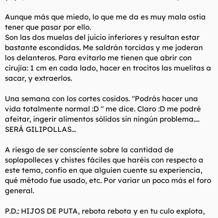
l
i
Aunque más que miedo, lo que me da es muy mala ostia
t
o
e
tener que pasar por ello.
m
Son las dos muelas del juicio inferiores y resultan estar
a
bastante escondidas. Me saldrán torcidas y me joderan
los delanteros. Para evitarlo me tienen que abrir con
cirujía: 1 cm en cada lado, hacer en trocitos las muelitas a
sacar, y extraerlos.
Una semana con los cortes cosidos. "Podrás hacer una
vida totalmente normal :D " me dice. Claro :D me podré
afeitar, ingerir alimentos sólidos sin ningún problema....
SERÁ GILIPOLLAS...
A riesgo de ser consciente sobre la cantidad de
soplapolleces y chistes fáciles que haréis con respecto a
este tema, confío en que alguien cuente su experiencia,
qué método fue usado, etc. Por variar un poco más el foro
general.
P.D.: HIJOS DE PUTA, rebota rebota y en tu culo explota,