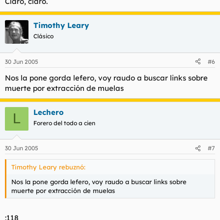
Claro, claro.
Ganas de sentirse especial?
No caballero hijo de puta, sino para abrir hilo al resto y que
Timothy Leary
cuenten sus anécdotas y experiencias referidas no sólo a las
Clásico
muelas del juicio, sino a las visitas al dentista en cuestión.
30 Jun 2005
#6
Nos la pone gorda lefero, voy raudo a buscar links sobre
muerte por extracción de muelas
Lechero
L
Forero del todo a cien
30 Jun 2005
#7
Timothy Leary rebuznó:
Nos la pone gorda lefero, voy raudo a buscar links sobre
muerte por extracción de muelas
:118