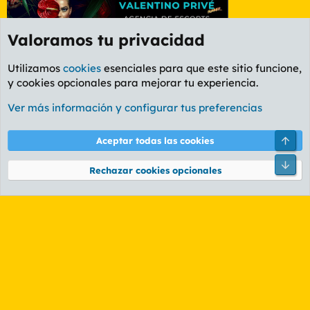
Valoramos tu privacidad
Utilizamos
cookies
esenciales para que este sitio funcione,
y cookies opcionales para mejorar tu experiencia.
Foro General
Ver más información y configurar tus preferencias
Cookies
PL OLDSTYLE AMARILLO
Cambiar fuente
Español (ES)
Arri
Aceptar todas las cookies
Contáctanos
Términos y reglas
Política de privacidad
Ayuda
R
Pie
S
Rechazar cookies opcionales
S
®
Community platform by XenForo
© 2010-2026 XenForo Ltd.