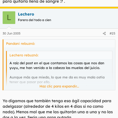
para quitarlo llena de sangre :? .
Lechero
L
Forero del todo a cien
30 Jun 2005
#25
Pandani rebuznó:
Lechero rebuznó:
A raíz del post en el que contamos las cosas que nos dan
yuyu, me han venido a la cabeza las muelas del juicio.
Aunque más que miedo, lo que me da es muy mala ostia
tener que pasar por ello.
Haz clic para expandir...
Son las dos muelas del juicio inferiores y resultan estar
bastante escondidas. Me saldrán torcidas y me joderan los
delanteros. Para evitarlo me tienen que abrir con cirujía: 1
Haz clic para expandir...
Yo digamos que también tengo esa ágil capacidad para
cm en cada lado, hacer en trocitos las muelitas a sacar, y
extraerlos.
adelgazar (alrededor de 4 kilos en 4 días si no como
en enero me quitaron las 4 de golpe, más dos dientes que
nada). Menos mal que me las quitarán una a una y no las
Una semana con los cortes cosidos. "Podrás hacer una vida
habian de más por ahí, 3 dias sin beber ni comer nada,
dos a la vez. Sería una gran putada.