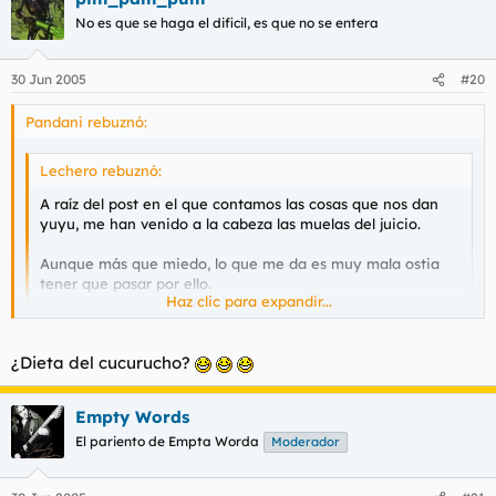
No es que se haga el dificil, es que no se entera
30 Jun 2005
#20
Pandani rebuznó:
Lechero rebuznó:
A raíz del post en el que contamos las cosas que nos dan
yuyu, me han venido a la cabeza las muelas del juicio.
Aunque más que miedo, lo que me da es muy mala ostia
tener que pasar por ello.
Haz clic para expandir...
Son las dos muelas del juicio inferiores y resultan estar
bastante escondidas. Me saldrán torcidas y me joderan los
delanteros. Para evitarlo me tienen que abrir con cirujía: 1
Haz clic para expandir...
¿Dieta del cucurucho?
cm en cada lado, hacer en trocitos las muelitas a sacar, y
extraerlos.
en enero me quitaron las 4 de golpe, más dos dientes que
Empty Words
Una semana con los cortes cosidos. "Podrás hacer una vida
habian de más por ahí, 3 dias sin beber ni comer nada,
El pariento de Empta Worda
totalmente normal :D " me dice. Claro :D me podré afeitar,
Moderador
absolutamnente nada, luego otros 4 o 5 dias con fideos y luego
ingerir alimentos sólidos sin ningún problema.... SERÁ
en 10 dias perdí 7 kilos
poco a poco,
, yo lo
GILIPOLLAS...