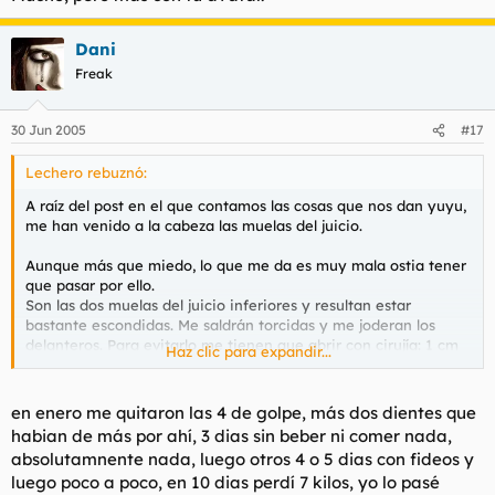
Dani
Freak
30 Jun 2005
#17
Lechero rebuznó:
A raíz del post en el que contamos las cosas que nos dan yuyu,
me han venido a la cabeza las muelas del juicio.
Aunque más que miedo, lo que me da es muy mala ostia tener
que pasar por ello.
Son las dos muelas del juicio inferiores y resultan estar
bastante escondidas. Me saldrán torcidas y me joderan los
delanteros. Para evitarlo me tienen que abrir con cirujía: 1 cm
Haz clic para expandir...
en cada lado, hacer en trocitos las muelitas a sacar, y
extraerlos.
en enero me quitaron las 4 de golpe, más dos dientes que
Una semana con los cortes cosidos. "Podrás hacer una vida
habian de más por ahí, 3 dias sin beber ni comer nada,
totalmente normal :D " me dice. Claro :D me podré afeitar,
absolutamnente nada, luego otros 4 o 5 dias con fideos y
ingerir alimentos sólidos sin ningún problema.... SERÁ
luego poco a poco, en 10 dias perdí 7 kilos, yo lo pasé
GILIPOLLAS...