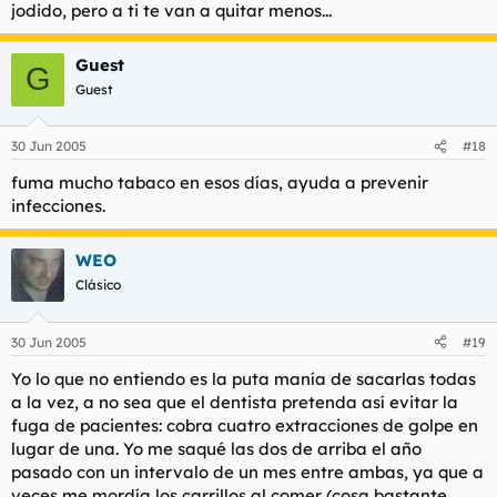
jodido, pero a ti te van a quitar menos...
A riesgo de ser consciente sobre la cantidad de soplapolleces y
chistes fáciles que haréis con respecto a este tema, confío en
Guest
que alguien cuente su experiencia, qué método fue usado, etc.
G
Por variar un poco más el foro general.
Guest
P.D.: HIJOS DE PUTA, rebota rebota y en tu culo explota,
30 Jun 2005
#18
blablabla...
fuma mucho tabaco en esos días, ayuda a prevenir
infecciones.
WEO
Clásico
30 Jun 2005
#19
Yo lo que no entiendo es la puta manía de sacarlas todas
a la vez, a no sea que el dentista pretenda así evitar la
fuga de pacientes: cobra cuatro extracciones de golpe en
lugar de una. Yo me saqué las dos de arriba el año
pasado con un intervalo de un mes entre ambas, ya que a
veces me mordía los carrillos al comer (cosa bastante