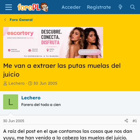
Acceder
Regístrate
Foro General
Me van a extraer las putas muelas del
juicio
I
F
Lechero
30 Jun 2005
n
e
i
c
Lechero
L
c
h
Forero del todo a cien
i
a
a
d
d
e
30 Jun 2005
#1
o
i
r
n
A raíz del post en el que contamos las cosas que nos dan
d
i
yuyu, me han venido a la cabeza las muelas del juicio.
e
c