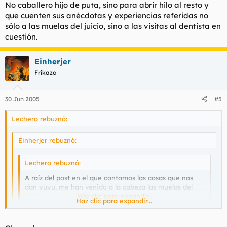
No caballero hijo de puta, sino para abrir hilo al resto y
que cuenten sus anécdotas y experiencias referidas no
sólo a las muelas del juicio, sino a las visitas al dentista en
cuestión.
Einherjer
Frikazo
30 Jun 2005
#5
Lechero rebuznó:
Einherjer rebuznó:
Lechero rebuznó:
A raíz del post en el que contamos las cosas que nos
dan yuyu, me han venido a la cabeza las muelas del
juicio.
Haz clic para expandir...
Haz clic para expandir...
Y puede explicar vuesencia por qué no lo ha posteado allí?
Haz clic para expandir...