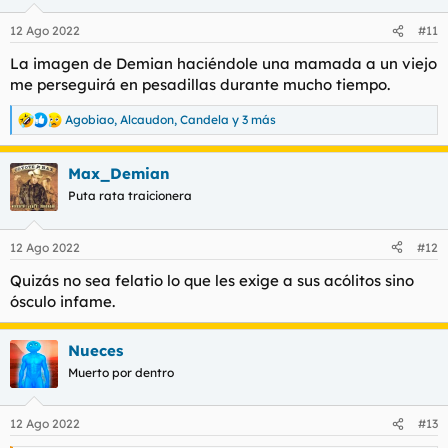
o
n
12 Ago 2022
#11
e
s
La imagen de Demian haciéndole una mamada a un viejo
:
me perseguirá en pesadillas durante mucho tiempo.
Agobiao
,
Alcaudon
,
Candela
y 3 más
R
e
a
Max_Demian
c
c
Puta rata traicionera
i
o
n
12 Ago 2022
#12
e
s
Quizás no sea felatio lo que les exige a sus acólitos sino
:
ósculo infame.
Nueces
Muerto por dentro
12 Ago 2022
#13