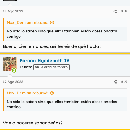
o
n
12 Ago 2022
#18
e
s
Max_Demian rebuznó:
:
No sólo lo saben sino que ellos también están obsesionados
contigo.
Bueno, bien entonces, así tenéis de qué hablar.
Faraón Hijodeputh IV
Frikazo
Mierda de forero
12 Ago 2022
#19
Max_Demian rebuznó:
No sólo lo saben sino que ellos también están obsesionados
contigo.
Van a hacerse sabandeños?