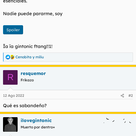
esenciales.
t
o
e
m
Nadie puede pararme, soy
a
Spoiler
Ïa ïa gintonic ftang!!1!
Cenobita
y
miliu
R
e
a
resquemor
c
R
c
Frikazo
i
o
n
12 Ago 2022
#2
e
s
Qué es sabandeño?
:
ilovegintonic
Muerto por dentro+