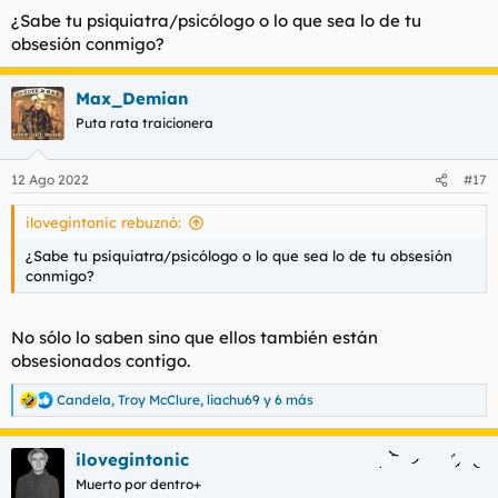
¿Sabe tu psiquiatra/psicólogo o lo que sea lo de tu
obsesión conmigo?
Max_Demian
Puta rata traicionera
12 Ago 2022
#17
ilovegintonic rebuznó:
¿Sabe tu psiquiatra/psicólogo o lo que sea lo de tu obsesión
conmigo?
No sólo lo saben sino que ellos también están
obsesionados contigo.
Candela
,
Troy McClure
,
liachu69
y 6 más
R
e
a
ilovegintonic
c
c
Muerto por dentro+
i