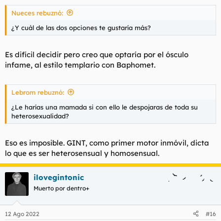
s
Nueces rebuznó:
:
¿Y cuál de las dos opciones te gustaría más?
Es difícil decidir pero creo que optaría por el ósculo
infame, al estilo templario con Baphomet.
Lebrom rebuznó:
¿Le harías una mamada si con ello le despojaras de toda su
heterosexualidad?
Eso es imposible. GINT, como primer motor inmóvil, dicta
lo que es ser heterosensual y homosensual.
ilovegintonic
Muerto por dentro+
12 Ago 2022
#16