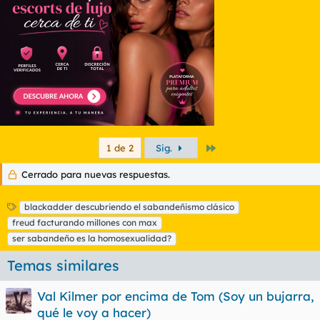
Último
1 de 2
Sig.
Cerrado para nuevas respuestas.
E
blackadder descubriendo el sabandeñismo clásico
t
freud facturando millones con max
i
ser sabandeño es la homosexualidad?
q
u
Temas similares
e
t
Val Kilmer por encima de Tom (Soy un bujarra,
a
s
qué le voy a hacer)