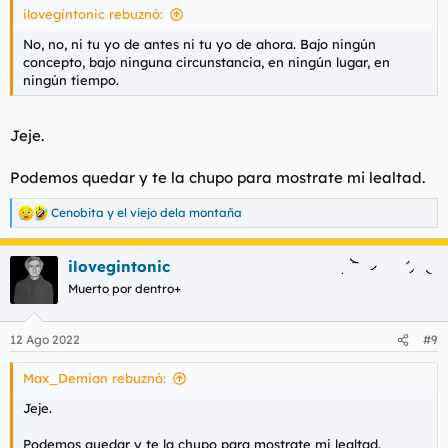
ilovegintonic rebuznó:
:
No, no, ni tu yo de antes ni tu yo de ahora. Bajo ningún
concepto, bajo ninguna circunstancia, en ningún lugar, en
ningún tiempo.
Jeje.
Podemos quedar y te la chupo para mostrate mi lealtad.
Cenobita
y
el viejo dela montaña
R
e
a
ilovegintonic
c
c
Muerto por dentro+
i
o
n
12 Ago 2022
#9
e
s
Max_Demian rebuznó:
:
Jeje.
Podemos quedar y te la chupo para mostrate mi lealtad.