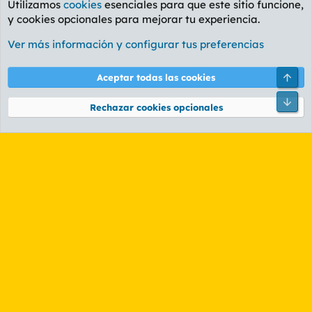
Utilizamos
cookies
esenciales para que este sitio funcione,
y cookies opcionales para mejorar tu experiencia.
Foro General
Ver más información y configurar tus preferencias
Cookies
PL OLDSTYLE AMARILLO
Cambiar fuente
Español (ES)
Arri
Aceptar todas las cookies
Contáctanos
Términos y reglas
Política de privacidad
Ayuda
R
Pie
S
Rechazar cookies opcionales
S
®
Community platform by XenForo
© 2010-2026 XenForo Ltd.