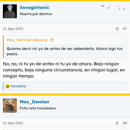
ilovegintonic
Muerto por dentro+
12 Ago 2022
#7
Max_Demian rebuznó:
Quieres decir mi yo de antes de ser sabandeño. Ahora sigo tus
pasos.
No, no, ni tu yo de antes ni tu yo de ahora. Bajo ningún
concepto, bajo ninguna circunstancia, en ningún lugar, en
ningún tiempo.
Cenobita
R
e
a
Max_Demian
c
c
Puta rata traicionera
i
o
n
12 Ago 2022
#8
e
s