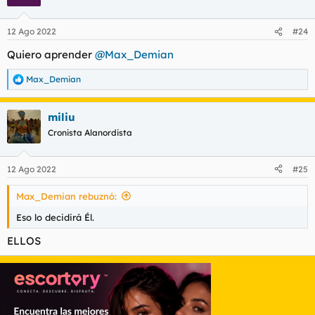
12 Ago 2022
#24
Quiero aprender
@Max_Demian
Max_Demian
R
e
a
miliu
c
c
Cronista Alanordista
i
o
n
12 Ago 2022
#25
e
s
Max_Demian rebuznó:
:
Eso lo decidirá Él.
ELLOS