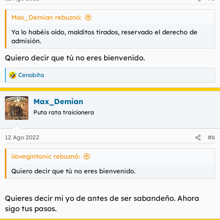
Max_Demian rebuznó:
Ya lo habéis oído, malditos tirados, reservado el derecho de
admisión.
Quiero decir que tú no eres bienvenido.
Cenobita
R
e
a
Max_Demian
c
c
Puta rata traicionera
i
o
n
12 Ago 2022
#6
e
s
ilovegintonic rebuznó:
:
Quiero decir que tú no eres bienvenido.
Quieres decir mi yo de antes de ser sabandeño. Ahora
sigo tus pasos.