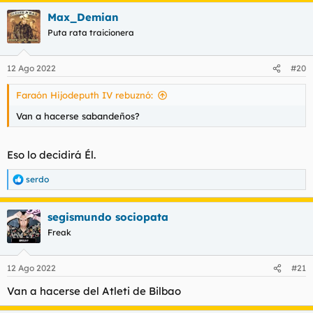
Max_Demian
Puta rata traicionera
12 Ago 2022
#20
Faraón Hijodeputh IV rebuznó:
Van a hacerse sabandeños?
Eso lo decidirá Él.
serdo
R
e
a
segismundo sociopata
c
c
Freak
i
o
n
12 Ago 2022
#21
e
s
Van a hacerse del Atleti de Bilbao
: