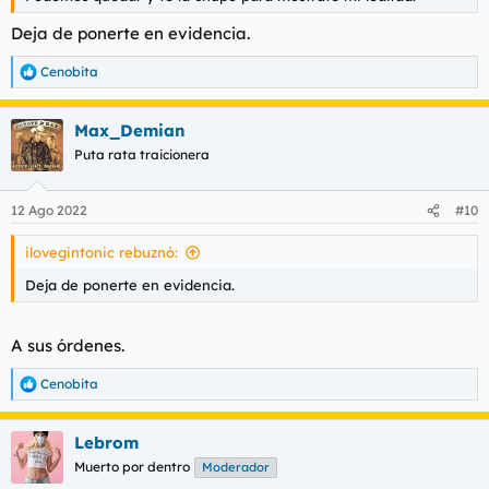
Deja de ponerte en evidencia.
Cenobita
R
e
a
Max_Demian
c
c
Puta rata traicionera
i
o
n
12 Ago 2022
#10
e
s
ilovegintonic rebuznó:
:
Deja de ponerte en evidencia.
A sus órdenes.
Cenobita
R
e
a
Lebrom
c
c
Muerto por dentro
Moderador
i