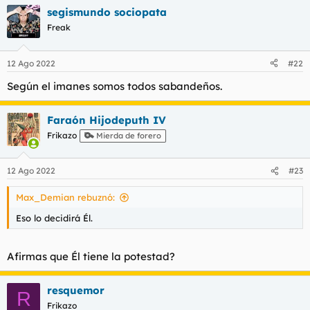
segismundo sociopata
Freak
12 Ago 2022
#22
Según el imanes somos todos sabandeños.
Faraón Hijodeputh IV
Frikazo
Mierda de forero
12 Ago 2022
#23
Max_Demian rebuznó:
Eso lo decidirá Él.
Afirmas que Él tiene la potestad?
resquemor
R
Frikazo