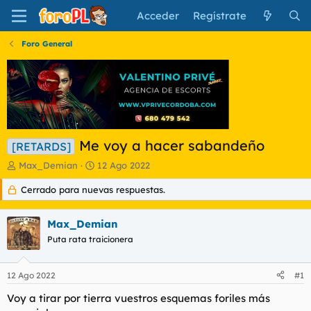
Acceder
Regístrate
Foro General
Me voy a hacer sabandeño
[RETARDS]
I
F
Max_Demian
12 Ago 2022
n
e
Cerrado para nuevas respuestas.
i
c
c
h
i
a
Max_Demian
a
d
d
Puta rata traicionera
e
o
i
r
n
12 Ago 2022
#1
d
i
e
c
Voy a tirar por tierra vuestros esquemas foriles más
l
i