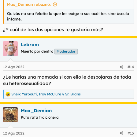
Max_Demian rebuznó:
Quizás no sea felatio lo que les exige a sus acólitos sino ósculo
infame.
¿Y cuál de las dos opciones te gustaría más?
Lebrom
Muerto por dentro
Moderador
12 Ago 2022
#14
¿Le harías una mamada si con ello le despojaras de toda
su heterosexualidad?
Sheik Yerbouti
,
Troy McClure
y
Sr. Brans
R
e
a
Max_Demian
c
c
Puta rata traicionera
i
o
n
12 Ago 2022
#15
e