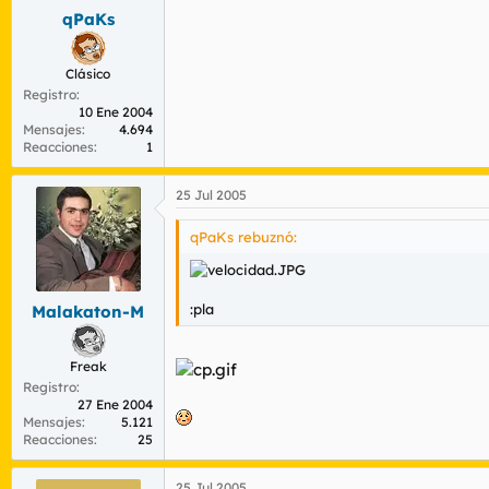
qPaKs
Clásico
Registro
10 Ene 2004
Mensajes
4.694
Reacciones
1
25 Jul 2005
qPaKs rebuznó:
:pla
Malakaton-M
Freak
Registro
27 Ene 2004
Mensajes
5.121
Reacciones
25
25 Jul 2005