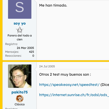
S
Me han timado.
soy yo
Forero del todo a
cien
Registro
26 Mar 2005
Mensajes
425
Reacciones
0
24 Jul 2005
Otros 2 test muy buenos son :
https://speakeasy.net/speedtest/
(Dice
pakito75
https://internet.sunrise.ch/fr/adsl/ad
Clásico
Registro