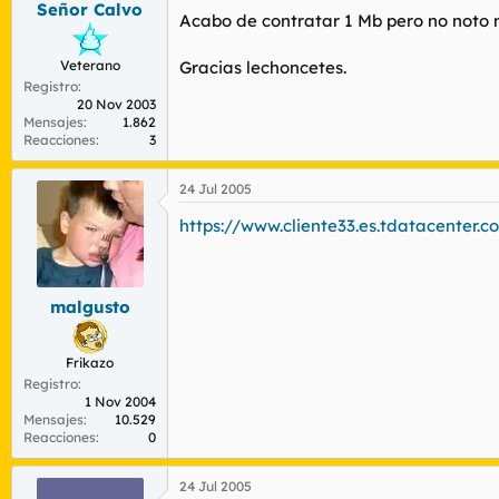
Señor Calvo
r
n
Acabo de contratar 1 Mb pero no noto 
d
i
e
c
Veterano
Gracias lechoncetes.
l
i
Registro
t
o
20 Nov 2003
e
Mensajes
1.862
m
Reacciones
3
a
24 Jul 2005
https://www.cliente33.es.tdatacenter.c
malgusto
Frikazo
Registro
1 Nov 2004
Mensajes
10.529
Reacciones
0
24 Jul 2005