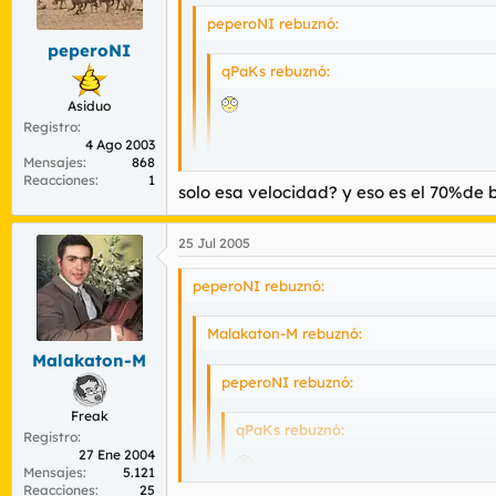
peperoNI rebuznó:
peperoNI
qPaKs rebuznó:
Asiduo
Registro
y eso?
4 Ago 2003
Mensajes
868
le gusta cambiar el código de la página
Reacciones
1
solo esa velocidad? y eso es el 70%de
25 Jul 2005
Campus Party, ese lugar donde nos reunimos 
peperoNI rebuznó:
Malakaton-M rebuznó:
Malakaton-M
peperoNI rebuznó:
Freak
qPaKs rebuznó:
Registro
27 Ene 2004
Mensajes
5.121
Reacciones
25