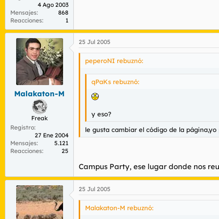
4 Ago 2003
Mensajes
868
Reacciones
1
25 Jul 2005
peperoNI rebuznó:
qPaKs rebuznó:
Malakaton-M
y eso?
Freak
Registro
le gusta cambiar el código de la página,y
27 Ene 2004
Mensajes
5.121
Reacciones
25
Campus Party, ese lugar donde nos reuni
25 Jul 2005
Malakaton-M rebuznó: