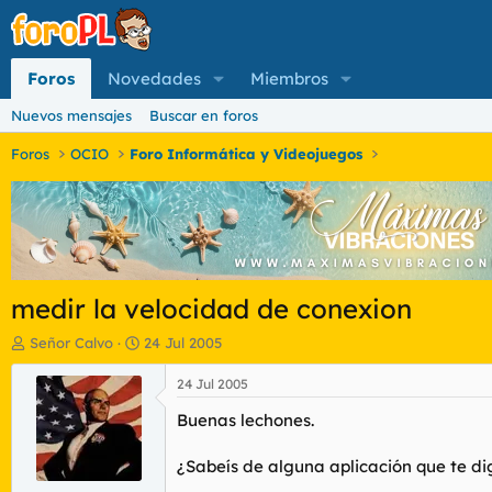
Foros
Novedades
Miembros
Nuevos mensajes
Buscar en foros
Foros
OCIO
Foro Informática y Videojuegos
medir la velocidad de conexion
I
F
Señor Calvo
24 Jul 2005
n
e
i
c
24 Jul 2005
c
h
Buenas lechones.
i
a
a
d
d
e
¿Sabeís de alguna aplicación que te di
o
i