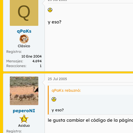
Q
y eso?
qPaKs
Clásico
Registro
10 Ene 2004
Mensajes
4.694
Reacciones
1
25 Jul 2005
qPaKs rebuznó:
y eso?
peperoNI
le gusta cambiar el código de la pági
Asiduo
Registro