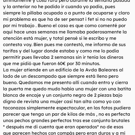
últimamente y cosa rara pero durante la semana pasada
t
o
y la anterior no he podido ir cuando yo podía, pues
e
siempre la pillaba ocupada o a punto de ocuparse y claro
m
a
mi problema es que ha de ser pensat i fet si no no puedo
por mi trabajo . Bueno el caso es que como comenté por
aquí hace unas semanas me llamaba poderosamente la
atención está mujer, y total pensé si le escribo y me
contesta voy. Bien pues me contestó, me informo de sus
tarifas y del lugar donde estaba y como me lo podía
permitir pues llevaba 2 semanas sin ir tenía los dineros
que me pidió que fueron 60€ por 30 minutos.
La mujer atiende en un edificio de la Avda Baleares al
lado de un descampado que siempre está lleno pero
bueno. Quedamos me presento allí cuando entro y cierra
la puerta me quedo mudo había una mujer con una batita
blanca de encaje y un conjunto negro de 2 piezas bajo
digno de revista una mujer casi tan alta como yo con
taconazos simplemente espectacular, en las fotos pudiera
parecer que tenga un par de kilos de más , no es perfecta
unos pechos grandes perfectos tras ese conjunto brutales
* después me di cuenta que eran operados* no de esos
que parecen hechos con compás pero eran duros y a mí