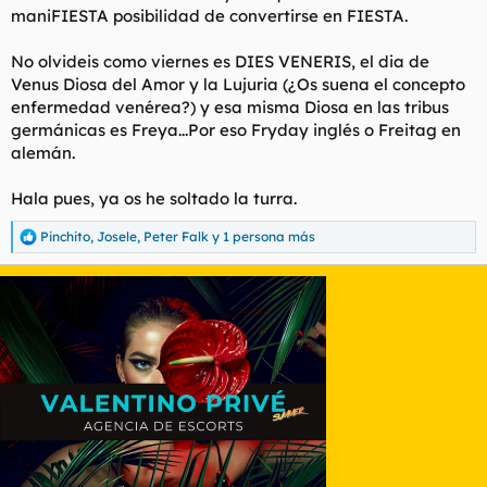
maniFIESTA posibilidad de convertirse en FIESTA.
No olvideis como viernes es DIES VENERIS, el dia de
Venus Diosa del Amor y la Lujuria (¿Os suena el concepto
enfermedad venérea?) y esa misma Diosa en las tribus
germánicas es Freya...Por eso Fryday inglés o Freitag en
alemán.
Hala pues, ya os he soltado la turra.
Pinchito
,
Josele
,
Peter Falk
y 1 persona más
R
e
a
c
c
i
o
n
e
s
: