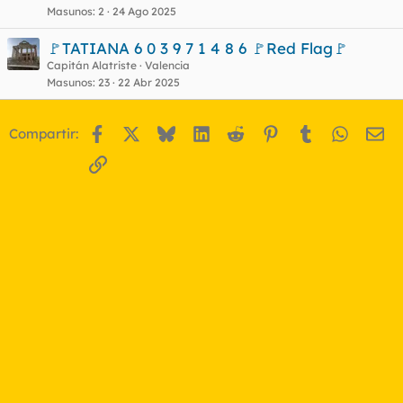
Masunos
2
24 Ago 2025
🚩TATIANA 6 0 3 9 7 1 4 8 6 🚩Red Flag🚩
Capitán Alatriste
Valencia
Masunos
23
22 Abr 2025
Facebook
X
Bluesky
LinkedIn
Reddit
Pinterest
Tumblr
WhatsA
Em
Compartir:
Enlace