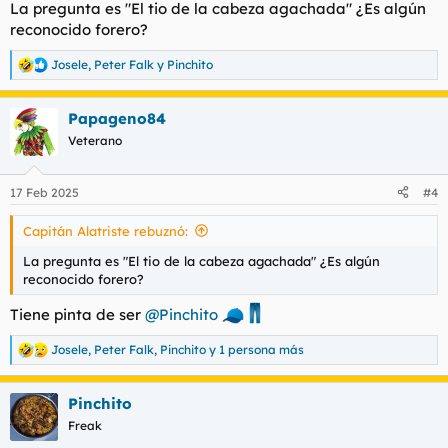
La pregunta es "El tio de la cabeza agachada" ¿Es algún
:
reconocido forero?
Josele
,
Peter Falk
y
Pinchito
R
e
a
Papageno84
c
c
Veterano
i
o
n
17 Feb 2025
#4
e
s
Capitán Alatriste rebuznó:
:
La pregunta es "El tio de la cabeza agachada" ¿Es algún
reconocido forero?
Tiene pinta de ser
@Pinchito
Josele
,
Peter Falk
,
Pinchito
y 1 persona más
R
e
a
Pinchito
c
c
Freak
i