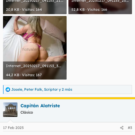
Internet_20250217_091153_21.webp
Internet_20250217_091153_23.webp
20,8 KB · Visitas: 164
52,8 KB · Visitas: 166
Internet_20250217_091153_3.webp
44,2 KB · Visitas: 167
Josele
,
Peter Falk
,
Scriptor
y 2 más
R
e
a
Capitán Alatriste
c
c
Clásico
i
o
n
17 Feb 2025
#3
e
s