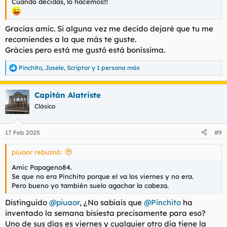
Cuando decidas, lo hacemos!!!
Gracias amic. Si alguna vez me decido dejaré que tu me
recomiendes a la que más te guste.
Gràcies pero está me gustó está boníssima.
Pinchito
,
Josele
,
Scriptor
y 1 persona más
R
e
a
Capitán Alatriste
c
c
Clásico
i
o
n
17 Feb 2025
#9
e
s
piuaor rebuznó:
:
Amic Papageno84.
Se que no era Pinchito porque el va los viernes y no era.
Pero bueno yo también suelo agachar la cabeza.
Distinguido
@piuaor
, ¿No sabíais que
@Pinchito
ha
inventado la semana bisiesta precisamente para eso?
Uno de sus días es viernes y cualquier otro dia tiene la