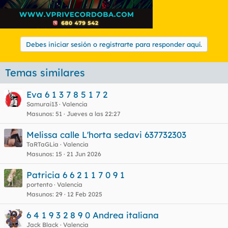
Debes iniciar sesión o registrarte para responder aquí.
Temas similares
Eva 6 1 3 7 8 5 1 7 2
Samurai13
Valencia
Masunos
51
Jueves a las 22:27
Melissa calle L'horta sedavi 637732303
TaRTaGLia
Valencia
Masunos
15
21 Jun 2026
Patricia 6 6 2 1 1 7 0 9 1
portento
Valencia
Masunos
29
12 Feb 2025
6 4 1 9 3 2 8 9 0 Andrea italiana
Jack Black
Valencia