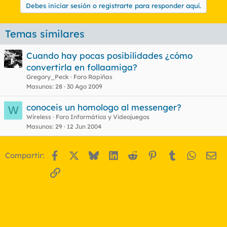
Debes iniciar sesión o registrarte para responder aquí.
Temas similares
Cuando hay pocas posibilidades ¿cómo
convertirla en follaamiga?
Gregory_Peck
Foro Rapiñas
Masunos
28
30 Ago 2009
conoceis un homologo al messenger?
W
Wireless
Foro Informática y Videojuegos
Masunos
29
12 Jun 2004
Facebook
X
Bluesky
LinkedIn
Reddit
Pinterest
Tumblr
WhatsA
Em
Compartir:
Enlace