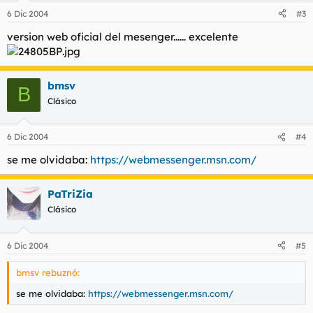
6 Dic 2004
#3
version web oficial del mesenger...... excelente
bmsv
B
Clásico
6 Dic 2004
#4
se me olvidaba:
https://webmessenger.msn.com/
PaTriZia
Clásico
6 Dic 2004
#5
bmsv rebuznó:
se me olvidaba:
https://webmessenger.msn.com/