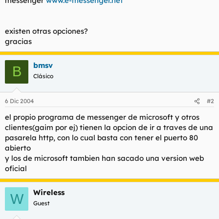
messenger
www.e-messenger.net
t
o
e
m
a
existen otras opciones?
gracias
bmsv
B
Clásico
6 Dic 2004
#2
el propio programa de messenger de microsoft y otros
clientes(gaim por ej) tienen la opcion de ir a traves de una
pasarela http, con lo cual basta con tener el puerto 80
abierto
y los de microsoft tambien han sacado una version web
oficial
Wireless
W
Guest