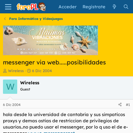
Acceder
Regístrate
Foro Informática y Videojuegos
messenger via web.....posibilidades
I
F
Wireless
6 Dic 2004
n
e
i
c
Wireless
W
c
h
Guest
i
a
a
d
d
e
6 Dic 2004
#1
o
i
r
n
hola desde la universidad de cantabria y sus simpaticos
d
i
proxys y demas ostias de restriccion de privilegios de
e
c
usuarios..no puedo usar el messenger, por lo q uso el de e-
l
i