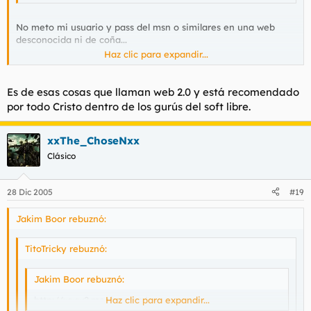
No meto mi usuario y pass del msn o similares en una web
desconocida ni de coña...
Haz clic para expandir...
El Trillian tambien te permite iniciar sesion en varios clientes
de IM a la vez.
Es de esas cosas que llaman web 2.0 y está recomendado
por todo Cristo dentro de los gurús del soft libre.
xxThe_ChoseNxx
Clásico
28 Dic 2005
#19
Jakim Boor rebuznó:
TitoTricky rebuznó:
Jakim Boor rebuznó:
http://www2.meebo.com/
Haz clic para expandir...