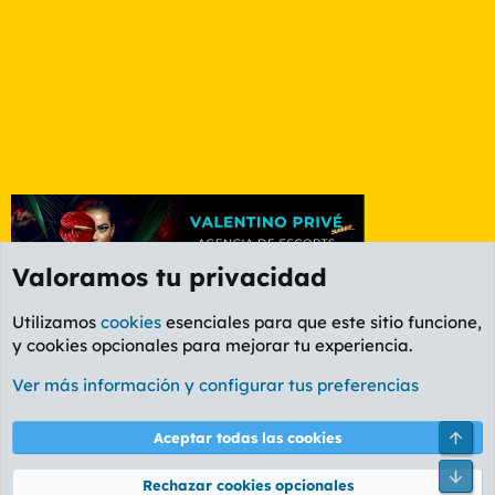
Valoramos tu privacidad
Utilizamos
cookies
esenciales para que este sitio funcione,
y cookies opcionales para mejorar tu experiencia.
Foro Informática y Videojuegos
Ver más información y configurar tus preferencias
Cookies
PL OLDSTYLE AMARILLO
Cambiar fuente
Español (ES)
Arri
Aceptar todas las cookies
Contáctanos
Términos y reglas
Política de privacidad
Ayuda
R
Pie
S
Rechazar cookies opcionales