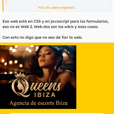
Haz clic para expandir...
No meto mi usuario y pass del msn o similares en una web
desconocida ni de coña...
Haz clic para expandir...
Esa web está en CSS y en javascript para los formularios,
El Trillian tambien te permite iniciar sesion en varios
eso no es Web 2. Web dos son los wikis y esas cosas.
clientes de IM a la vez.
Es de esas cosas que llaman web 2.0 y está recomendado por
todo Cristo dentro de los gurús del soft libre.
Con esto no digo que no sea de fiar la web.