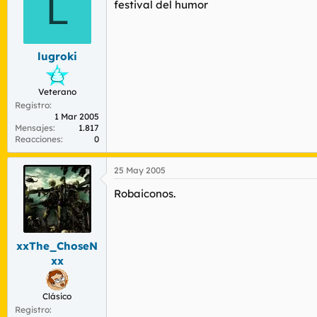
L
festival del humor
lugroki
Veterano
Registro
1 Mar 2005
Mensajes
1.817
Reacciones
0
25 May 2005
Robaiconos.
xxThe_ChoseN
xx
Clásico
Registro