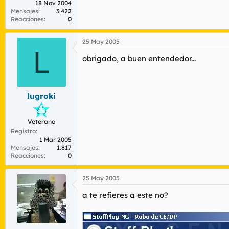
18 Nov 2004
Mensajes
3.422
Reacciones
0
25 May 2005
L
obrigado, a buen entendedor...
lugroki
Veterano
Registro
1 Mar 2005
Mensajes
1.817
Reacciones
0
25 May 2005
a te refieres a este no?