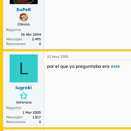
SuPeR
Clásico
Registro
26 Abr 2004
Mensajes
2.495
Reacciones
0
25 May 2005
L
por el que yo preguntaba era
este
lugroki
Veterano
Registro
1 Mar 2005
Mensajes
1.817
Reacciones
0