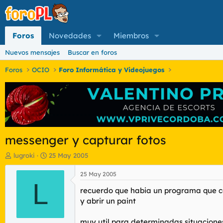
Foros
Novedades
Miembros
Nuevos mensajes
Buscar en foros
Foros
OCIO
Foro Informática y Videojuegos
messenger y capturar fotos
I
F
lugroki
25 May 2005
n
e
i
c
25 May 2005
c
L
h
recuerdo que habia un programa que ca
i
a
a
d
y abrir un paint
d
e
o
i
muy util para determinadas situacione