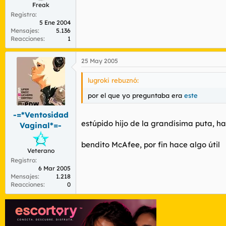
Freak
Registro
5 Ene 2004
Mensajes
5.136
Reacciones
1
25 May 2005
lugroki rebuznó:
por el que yo preguntaba era
este
-=*Ventosidad
estúpido hijo de la grandísima puta, 
Vaginal*=-
bendito McAfee, por fin hace algo útil
Veterano
Registro
6 Mar 2005
Mensajes
1.218
Reacciones
0