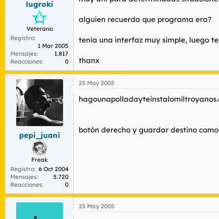
lugroki
r
n
d
i
alguien recuerda que programa era?
e
c
Veterano
l
i
Registro
t
o
tenia una interfaz muy simple, luego t
1 Mar 2005
e
Mensajes
1.817
m
thanx
Reacciones
0
a
25 May 2005
hagounapolladayteinstalomiltroyanos
botón derecho y guardar destino como,
pepi_juani
Freak
Registro
6 Oct 2004
Mensajes
5.720
Reacciones
0
25 May 2005