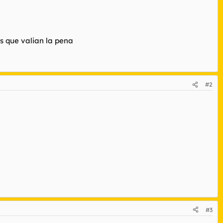
s que valian la pena
#2
#3