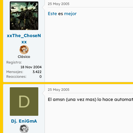
25 May 2005
Este
es
mejor
xxThe_ChoseN
xx
Clásico
Registro
18 Nov 2004
Mensajes
3.422
Reacciones
0
25 May 2005
D
El amsn (una vez mas) lo hace automa
Dj. EniGmA