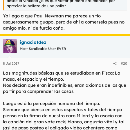
desde la virilidad ¿o es que victor primero era maricón por
apreciar la belleza de una polla?
Yo llego a que Paul Newman me parece un tio
asquerosamente guapo, pero de ahi a comersela pues no
amigo mio, ni de furcia coña.
ignaciofdez
Most Scrolleable User EVER
8 Jul 2017
#20
Las magnitudes básicas que se estudiaban en Físca: La
masa, el espacio y el tiempo.
Nos decían que eran indefinibles, eran axiomas de los que
partir para comprender las cosas.
Luego está la percepción humana del tiempo.
Siempre que pienso en estos aspectos vitales del tiempo
pienso en la firma de nuestro caro Milord y la asocio con
la canción del gran vate rockjiblanco, angustia vital y tal.
(asi de paso posteo el obligado vidéo ochentero como