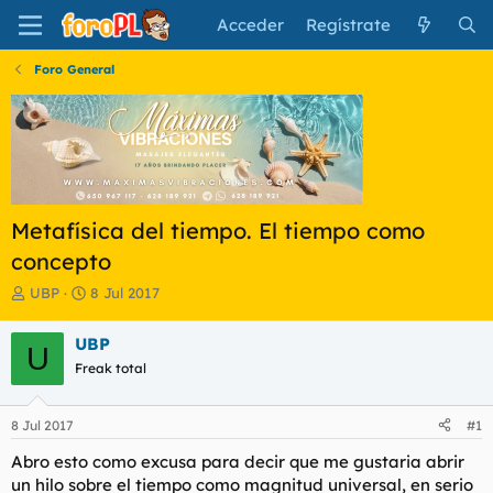
Acceder
Regístrate
Foro General
Metafísica del tiempo. El tiempo como
concepto
I
F
UBP
8 Jul 2017
n
e
i
c
UBP
U
c
h
Freak total
i
a
a
d
d
e
8 Jul 2017
#1
o
i
r
n
Abro esto como excusa para decir que me gustaria abrir
d
i
un hilo sobre el tiempo como magnitud universal, en serio
e
c