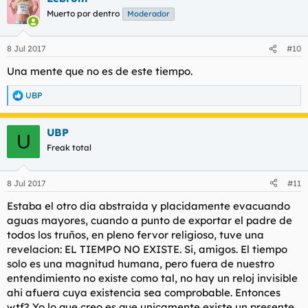
Muerto por dentro
Moderador
8 Jul 2017
#10
Una mente que no es de este tiempo.
UBP
R
e
a
UBP
c
U
c
Freak total
i
o
n
8 Jul 2017
#11
e
s
Estaba el otro dia abstraida y placidamente evacuando
:
aguas mayores, cuando a punto de exportar el padre de
todos los truños, en pleno fervor religioso, tuve una
revelacion: EL TIEMPO NO EXISTE. Si, amigos. El tiempo
solo es una magnitud humana, pero fuera de nuestro
entendimiento no existe como tal, no hay un reloj invisible
ahi afuera cuya existencia sea comprobable. Entonces
wtf? Yo lo que creo es que unicamente existe un presente