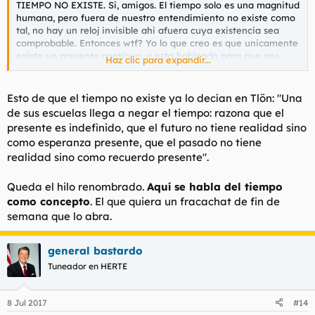
TIEMPO NO EXISTE. Si, amigos. El tiempo solo es una magnitud
humana, pero fuera de nuestro entendimiento no existe como
tal, no hay un reloj invisible ahi afuera cuya existencia sea
comprobable. Entonces wtf? Yo lo que creo es que unicamente
existe un presente continuo, y esto hablando para que nos
Haz clic para expandir...
entendamos, pero ni siquiera es presente -porque el tiempo no
existe-, es una simple realidad, luego otra realidad, luego otra,
una realidad permanente es lo unico que existe, pero ni
Esto de que el tiempo no existe ya lo decían en Tlön: "Una
siquiera se le puede llamar presente, pues eso comportaria que
de sus escuelas llega a negar el tiempo: razona que el
hay un futuro y un pasado, y realmente, fuera de nuestras
presente es indefinido, que el futuro no tiene realidad sino
entendederas, esto no existe. No se si me estoy explicando,
como esperanza presente, que el pasado no tiene
amigos, pero tengo la sensacion de que tengo razon y no es el
realidad sino como recuerdo presente".
laudano el que habla.
Os dais cuenta de que cuando hablamos de 1972 pensamos en
Queda el hilo renombrado.
Aquí se habla del tiempo
"atras", lo cual es espacio, es un puto error. Por que cojones os
como concepto
. El que quiera un fracachat de fin de
creeis que usamos el espacio para referirnos al tiempo?
semana que lo abra.
Porque el tiempo no existe, obvio.
Espero las felicitaciones por mi teoria y la proxima nominacion
general bastardo
al Nobel.
Tuneador en HERTE
@ilovegintonic
, si, lo mejor sera renombrar el hilo a algo
relacionado con el tiempo.
8 Jul 2017
#14