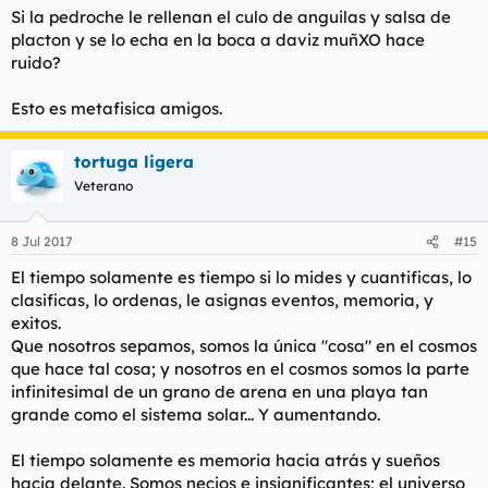
Hablar del tiempo como algo mas pedestre tambien esta ok. El
Si la pedroche le rellenan el culo de anguilas y salsa de
tiempo desde su concepcion mas metafisica a la mas
placton y se lo echa en la boca a daviz muñXO hace
cotidiana, de eso va el hilo.
ruido?
Esto es metafisica amigos.
tortuga ligera
Veterano
8 Jul 2017
#15
El tiempo solamente es tiempo si lo mides y cuantificas, lo
clasificas, lo ordenas, le asignas eventos, memoria, y
exitos.
Que nosotros sepamos, somos la única "cosa" en el cosmos
que hace tal cosa; y nosotros en el cosmos somos la parte
infinitesimal de un grano de arena en una playa tan
grande como el sistema solar... Y aumentando.
El tiempo solamente es memoria hacia atrás y sueños
hacia delante. Somos necios e insignificantes; el universo