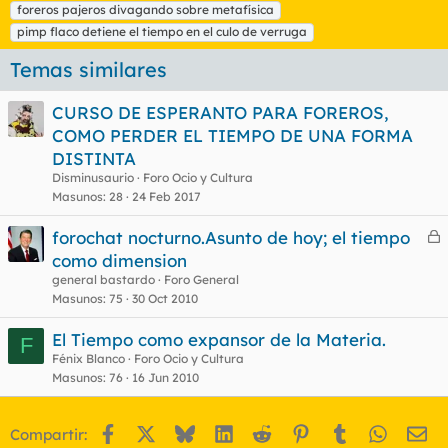
t
foreros pajeros divagando sobre metafísica
i
pimp flaco detiene el tiempo en el culo de verruga
q
u
Temas similares
e
t
CURSO DE ESPERANTO PARA FOREROS,
a
s
COMO PERDER EL TIEMPO DE UNA FORMA
DISTINTA
Disminusaurio
Foro Ocio y Cultura
Masunos
28
24 Feb 2017
forochat nocturno.Asunto de hoy; el tiempo
e
como dimension
r
general bastardo
Foro General
r
Masunos
75
30 Oct 2010
El Tiempo como expansor de la Materia.
F
Fénix Blanco
Foro Ocio y Cultura
o
Masunos
76
16 Jun 2010
Facebook
X
Bluesky
LinkedIn
Reddit
Pinterest
Tumblr
WhatsA
Em
Compartir: