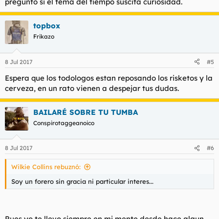
pregunto si el tema del tiempo suscita curiosidad.
topbox
Frikazo
8 Jul 2017
#5
Espera que los todologos estan reposando los risketos y la
cerveza, en un rato vienen a despejar tus dudas.
BAILARÉ SOBRE TU TUMBA
Conspirotaggeanoico
8 Jul 2017
#6
Wilkie Collins rebuznó:
Soy un forero sin gracia ni particular interes...
Pues yo te llevo siempre en mi mente desde hace algun