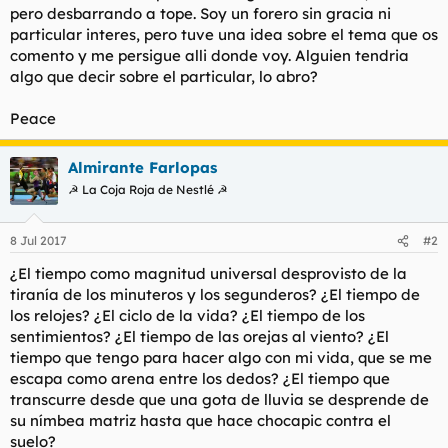
pero desbarrando a tope. Soy un forero sin gracia ni
l
i
particular interes, pero tuve una idea sobre el tema que os
t
o
e
comento y me persigue alli donde voy. Alguien tendria
m
algo que decir sobre el particular, lo abro?
a
Peace
Almirante Farlopas
☭ La Coja Roja de Nestlé ☭
8 Jul 2017
#2
¿El tiempo como magnitud universal desprovisto de la
tiranía de los minuteros y los segunderos? ¿El tiempo de
los relojes? ¿El ciclo de la vida? ¿El tiempo de los
sentimientos? ¿El tiempo de las orejas al viento? ¿El
tiempo que tengo para hacer algo con mi vida, que se me
escapa como arena entre los dedos? ¿El tiempo que
transcurre desde que una gota de lluvia se desprende de
su nímbea matriz hasta que hace chocapic contra el
suelo?