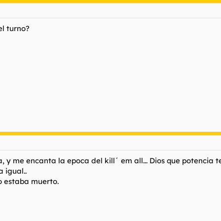
el turno?
a, y me encanta la epoca del kill´ em all... Dios que potencia t
 igual..
o estaba muerto.