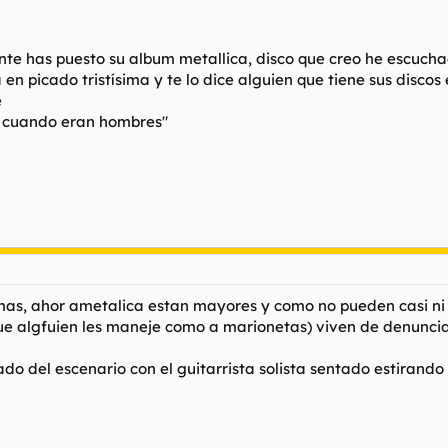
mente has puesto su album metallica, disco que creo he escuc
n picado tristísima y te lo dice alguien que tiene sus discos e
e
a cuando eran hombres"
mas, ahor ametalica estan mayores y como no pueden casi ni 
ue algfuien les maneje como a marionetas) viven de denuncia
ado del escenario con el guitarrista solista sentado estirand