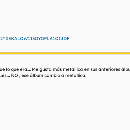
id=022YXEKALQW113OYOPLA1QIJDF
fue lo que era.... Me gusta más metallica en sus anteriores 
ués.... NO , ese álbum cambió a metallica.