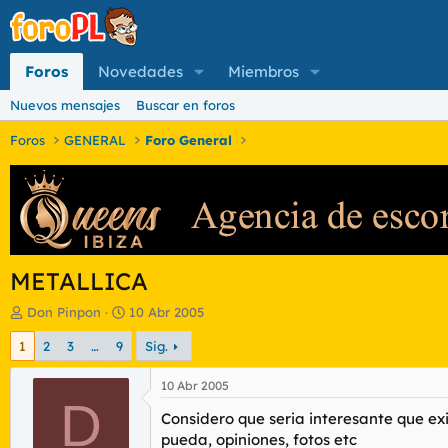
Foros
Novedades
Miembros
Nuevos mensajes
Buscar en foros
Foros
GENERAL
Foro General
METALLICA
I
F
Don Pinpon
10 Abr 2005
n
e
1
2
3
…
9
Sig.
i
c
c
h
i
a
10 Abr 2005
a
D
d
Considero que seria interesante que e
d
e
o
i
pueda, opiniones, fotos etc