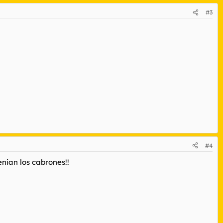
#3
#4
enian los cabrones!!