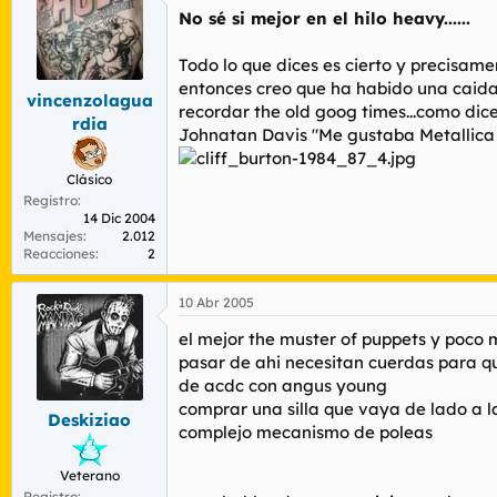
No sé si mejor en el hilo heavy......
Todo lo que dices es cierto y precisa
entonces creo que ha habido una caida e
vincenzolagua
recordar the old goog times...como dic
rdia
Johnatan Davis "Me gustaba Metallic
Clásico
Registro
14 Dic 2004
Mensajes
2.012
Reacciones
2
10 Abr 2005
el mejor the muster of puppets y poco 
pasar de ahi necesitan cuerdas para q
de acdc con angus young
comprar una silla que vaya de lado a l
Deskiziao
complejo mecanismo de poleas
Veterano
Registro