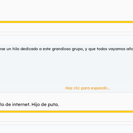
iese un hilo dedicado a este grandioso grupo, y que todos vayamos añ
Haz clic para expandir...
22YXEKALQW113OYOPLA1QIJDF
o de internet. Hijo de puta.