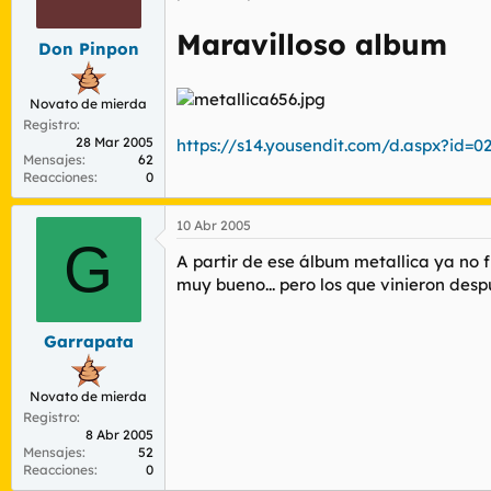
r
n
d
i
Maravilloso album
Don Pinpon
e
c
l
i
t
o
Novato de mierda
e
Registro
m
28 Mar 2005
https://s14.yousendit.com/d.aspx?
a
Mensajes
62
Reacciones
0
10 Abr 2005
G
A partir de ese álbum metallica ya no 
muy bueno... pero los que vinieron desp
Garrapata
Novato de mierda
Registro
8 Abr 2005
Mensajes
52
Reacciones
0