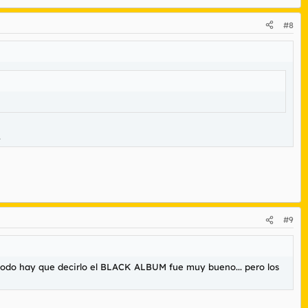
#8
.
#9
e todo hay que decirlo el BLACK ALBUM fue muy bueno... pero los