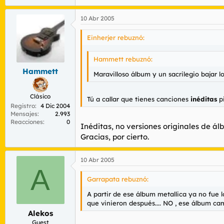
10 Abr 2005
Einherjer rebuznó:
Hammett rebuznó:
Hammett
Maravilloso álbum y un sacrilegio bajar lo
Clásico
Tú a callar que tienes canciones
inéditas
p
Registro
4 Dic 2004
Mensajes
2.993
Reacciones
0
Inéditas, no versiones originales de ál
Gracias, por cierto.
10 Abr 2005
A
Garrapata rebuznó:
A partir de ese álbum metallica ya no fue 
que vinieron después.... NO , ese álbum ca
Alekos
Guest