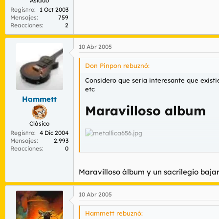
Asiduo
Registro
1 Oct 2003
Mensajes
759
Reacciones
2
10 Abr 2005
Don Pinpon rebuznó:
Considero que seria interesante que exist
etc
Hammett
Maravilloso album
Clásico
Registro
4 Dic 2004
Mensajes
2.993
Reacciones
0
https://s14.yousendit.com/d.aspx?id=0
Maravilloso álbum y un sacrilegio bajarl
10 Abr 2005
Hammett rebuznó: