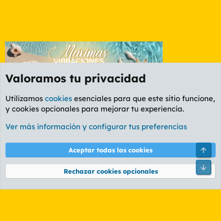
Valoramos tu privacidad
Utilizamos
cookies
esenciales para que este sitio funcione,
y cookies opcionales para mejorar tu experiencia.
Foro General
Ver más información y configurar tus preferencias
Cookies
PL OLDSTYLE AMARILLO
Cambiar fuente
Español (ES)
Arri
Aceptar todas las cookies
Contáctanos
Términos y reglas
Política de privacidad
Ayuda
R
Pie
S
Rechazar cookies opcionales
S
®
Community platform by XenForo
© 2010-2026 XenForo Ltd.