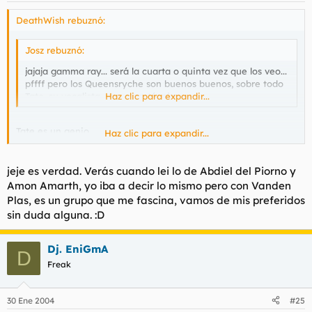
DeathWish rebuznó:
Josz rebuznó:
jajaja gamma ray... será la cuarta o quinta vez que los veo...
pffff pero los Queensryche son buenos buenos, sobre todo
Tate, su vocalista, una gran técnica.
Haz clic para expandir...
Tate es un genio
Haz clic para expandir...
has escuchado Vanden Plas? tienen un gran vocalista tb
jeje es verdad. Verás cuando lei lo de Abdiel del Piorno y
Amon Amarth, yo iba a decir lo mismo pero con Vanden
Plas, es un grupo que me fascina, vamos de mis preferidos
sin duda alguna. :D
Dj. EniGmA
D
Freak
30 Ene 2004
#25