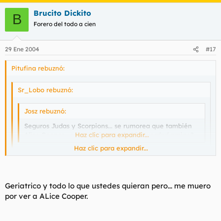
Brucito Dickito
B
Forero del todo a cien
29 Ene 2004
#17
Pitufina rebuznó:
Sr_Lobo rebuznó:
Josz rebuznó:
Seguros Judas y Scorpions... se rumorea que también
Alice Cooper... esto no pinta nada bien verdad amigo?
Haz clic para expandir...
Haz clic para expandir...
Joder donde va a ser el festival, en un geriátrico?
Haz clic para expandir...
Geriatrico y todo lo que ustedes quieran pero... me muero
por ver a ALice Cooper.
Hablo la voz de la ignorancia señores