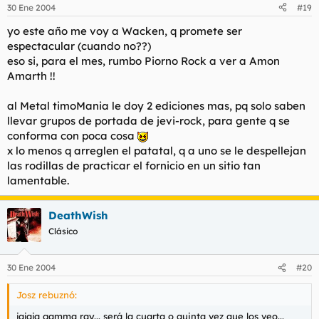
30 Ene 2004
#19
yo este año me voy a Wacken, q promete ser
espectacular (cuando no??)
eso si, para el mes, rumbo Piorno Rock a ver a Amon
Amarth !!
al Metal timoMania le doy 2 ediciones mas, pq solo saben
llevar grupos de portada de jevi-rock, para gente q se
conforma con poca cosa
x lo menos q arreglen el patatal, q a uno se le despellejan
las rodillas de practicar el fornicio en un sitio tan
lamentable.
DeathWish
Clásico
30 Ene 2004
#20
Josz rebuznó:
jajaja gamma ray... será la cuarta o quinta vez que los veo...