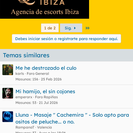
Último
1 de 2
Sig.
Debes iniciar sesión o registrarte para responder aquí.
Temas similares
Me he destrozado el culo
karls
Foro General
Masunos
156
25 Feb 2026
Mi hamijo, el sin cojones
emperorx
Foro Rapiñas
Masunos
53
21 Jul 2026
Lluna - Masaje " Cachemira " - Solo apto para
ositos de peluche... o no.
RampanaT
Valencia
Masunos
37
Ayer a las 18:06