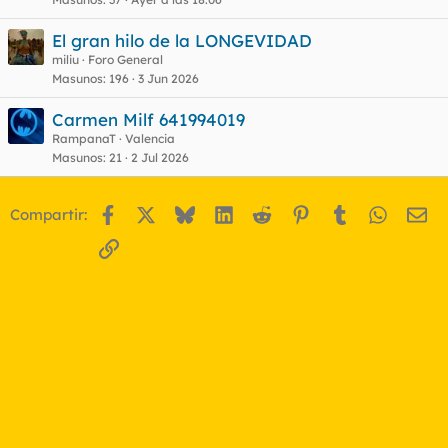
El gran hilo de la LONGEVIDAD
miliu
Foro General
Masunos
196
3 Jun 2026
Carmen Milf 641994019
RampanaT
Valencia
Masunos
21
2 Jul 2026
Facebook
X
Bluesky
LinkedIn
Reddit
Pinterest
Tumblr
WhatsA
Em
Compartir:
Enlace