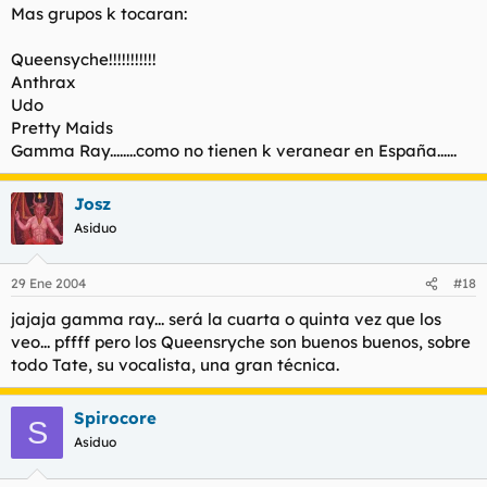
Mas grupos k tocaran:
agur
Queensyche!!!!!!!!!!!
Anthrax
Udo
Pretty Maids
Gamma Ray........como no tienen k veranear en España......
Josz
Asiduo
29 Ene 2004
#18
jajaja gamma ray... será la cuarta o quinta vez que los
veo... pffff pero los Queensryche son buenos buenos, sobre
todo Tate, su vocalista, una gran técnica.
Spirocore
S
Asiduo