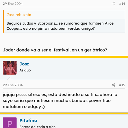
29 Ene 2004
#14
Josz rebuznó:
Seguros Judas y Scorpions... se rumorea que también Alice
Cooper... esto no pinta nada bien verdad amigo?
Joder donde va a ser el festival, en un geriátrico?
Josz
Asiduo
29 Ene 2004
#15
jajaja pssss si! eso es, está destinado a su fin... ahora lo
suyo sería que metiesen muchas bandas power tipo
metalium o edguy :)
Pitufina
P
Forero del todo a cien