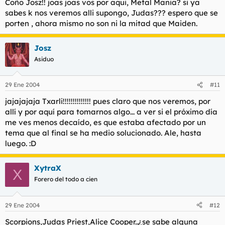
Coño Josz!! joas joas vos por aqui, Metal Mania? si ya
sabes k nos veremos alli supongo, Judas??? espero que se
porten , ahora mismo no son ni la mitad que Maiden.
Josz
Asiduo
29 Ene 2004
#11
jajajajaja Txarli!!!!!!!!!!!!!! pues claro que nos veremos, por
allí y por aquí para tomarnos algo... a ver si el próximo día
me ves menos decaído, es que estaba afectado por un
tema que al final se ha medio solucionado. Ale, hasta
luego. :D
XytraX
X
Forero del todo a cien
29 Ene 2004
#12
Scorpions,Judas Priest,Alice Cooper..¿se sabe alguna