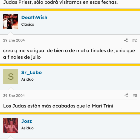
Judas Priest, sólo podrá visitarnos en esas fechas.
t
o
e
m
DeathWish
a
Clásico
29 Ene 2004
#2
creo q me va igual de bien o de mal a finales de junio que
a finales de julio
Sr_Lobo
S
Asiduo
29 Ene 2004
#3
Los Judas están más acabados que la Mari Trini
Josz
Asiduo