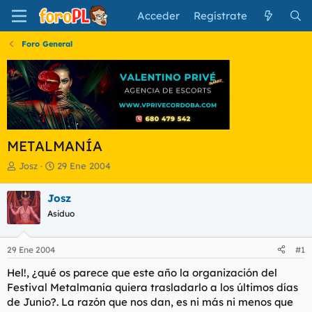
Acceder
Regístrate
Foro General
METALMANÍA
I
F
Josz
29 Ene 2004
n
e
i
c
Josz
c
h
Asiduo
i
a
a
d
d
e
29 Ene 2004
#1
o
i
r
n
Hel!, ¿qué os parece que este año la organización del
d
i
Festival Metalmanía quiera trasladarlo a los últimos días
e
c
de Junio?. La razón que nos dan, es ni más ni menos que
l
i