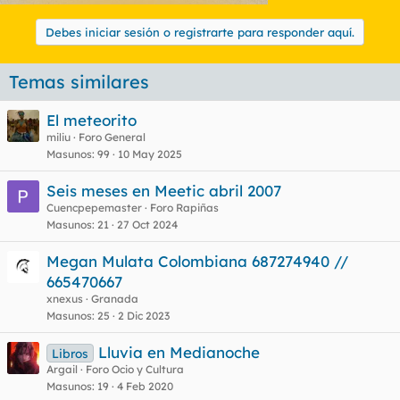
Debes iniciar sesión o registrarte para responder aquí.
Temas similares
El meteorito
miliu
Foro General
Masunos
99
10 May 2025
Seis meses en Meetic abril 2007
Cuencpepemaster
Foro Rapiñas
Masunos
21
27 Oct 2024
Megan Mulata Colombiana 687274940 //
665470667
xnexus
Granada
Masunos
25
2 Dic 2023
Lluvia en Medianoche
Libros
Argail
Foro Ocio y Cultura
Masunos
19
4 Feb 2020