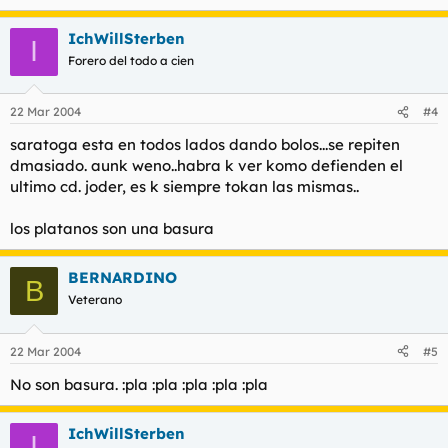
IchWillSterben
I
Forero del todo a cien
22 Mar 2004
#4
saratoga esta en todos lados dando bolos...se repiten
dmasiado. aunk weno..habra k ver komo defienden el
ultimo cd. joder, es k siempre tokan las mismas..
los platanos son una basura
BERNARDINO
B
Veterano
22 Mar 2004
#5
No son basura. :pla :pla :pla :pla :pla
IchWillSterben
I