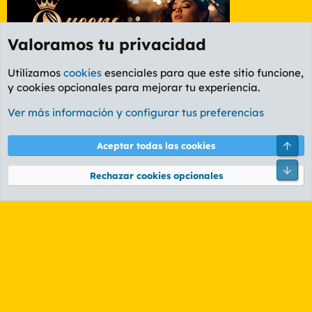
Valoramos tu privacidad
Utilizamos
cookies
esenciales para que este sitio funcione,
y cookies opcionales para mejorar tu experiencia.
Foro General
Ver más información y configurar tus preferencias
Cookies
PL OLDSTYLE AMARILLO
Cambiar fuente
Español (ES)
Arri
Aceptar todas las cookies
Contáctanos
Términos y reglas
Política de privacidad
Ayuda
R
Pie
S
Rechazar cookies opcionales
S
®
Community platform by XenForo
© 2010-2026 XenForo Ltd.