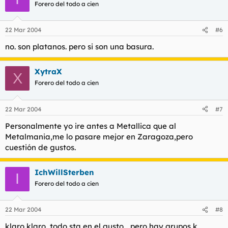
Forero del todo a cien
22 Mar 2004
#6
no. son platanos. pero si son una basura.
XytraX
X
Forero del todo a cien
22 Mar 2004
#7
Personalmente yo ire antes a Metallica que al
Metalmania,me lo pasare mejor en Zaragoza,pero
cuestión de gustos.
IchWillSterben
I
Forero del todo a cien
22 Mar 2004
#8
klaro klaro, todo sta en el gusto... pero hay grupos k