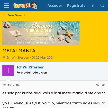
Acceder
Regístrate
Foro General
METALMANIA
I
F
IchWillSterben
22 Mar 2004
n
e
i
c
IchWillSterben
I
c
h
Forero del todo a cien
i
a
a
d
d
e
22 Mar 2004
#1
o
i
r
n
es solo por kuriosidad...vais a ir al metalmania d ste año??
d
i
e
c
yo siii. weno...si AC/DC va..fijo, mientras tanto no es seguro
l
i