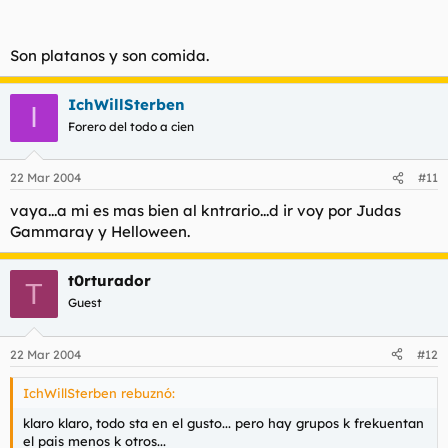
Son platanos y son comida.
IchWillSterben
I
Forero del todo a cien
22 Mar 2004
#11
vaya...a mi es mas bien al kntrario...d ir voy por Judas
Gammaray y Helloween.
t0rturador
T
Guest
22 Mar 2004
#12
IchWillSterben rebuznó:
klaro klaro, todo sta en el gusto... pero hay grupos k frekuentan
el pais menos k otros...