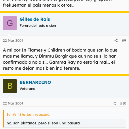
frekuentan el pais menos k otros...
Gilles de Rais
G
Forero del todo a cien
22 Mar 2004
#9
A mi por In Flames y Children of bodom que son lo que
mas me llama, y Dimmu Borgir que aun no se si lo han
confirmado o no o si... Gamma Ray no estaria mal... el
resto me dejan mas bien indiferente.
BERNARDINO
B
Veterano
22 Mar 2004
#10
IchWillSterben rebuznó:
no. son platanos. pero si son una basura.