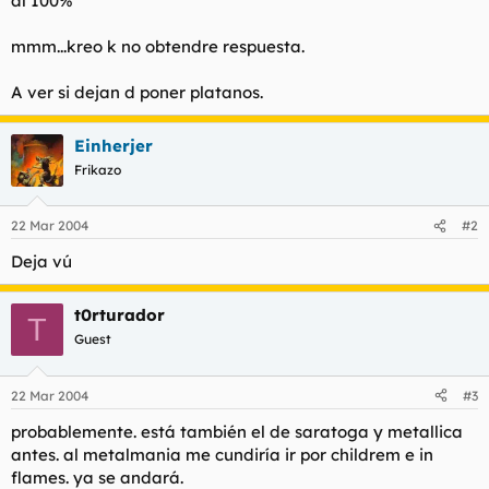
al 100%
t
o
e
mmm...kreo k no obtendre respuesta.
m
a
A ver si dejan d poner platanos.
Einherjer
Frikazo
22 Mar 2004
#2
Deja vú
t0rturador
T
Guest
22 Mar 2004
#3
probablemente. está también el de saratoga y metallica
antes. al metalmania me cundiría ir por childrem e in
flames. ya se andará.