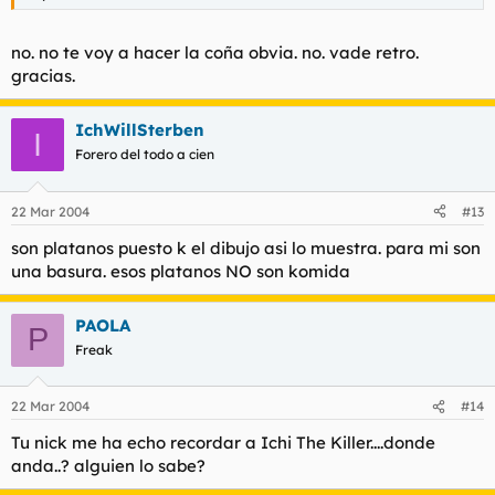
no. no te voy a hacer la coña obvia. no. vade retro.
gracias.
IchWillSterben
I
Forero del todo a cien
22 Mar 2004
#13
son platanos puesto k el dibujo asi lo muestra. para mi son
una basura. esos platanos NO son komida
PAOLA
P
Freak
22 Mar 2004
#14
Tu nick me ha echo recordar a Ichi The Killer....donde
anda..? alguien lo sabe?