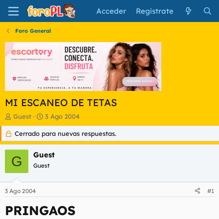
Acceder
Regístrate
Foro General
MI ESCANEO DE TETAS
I
F
Guest
3 Ago 2004
n
e
Cerrado para nuevas respuestas.
i
c
c
h
i
a
Guest
G
a
d
Guest
d
e
o
i
r
n
3 Ago 2004
#1
d
i
e
c
PRINGAOS
l
i