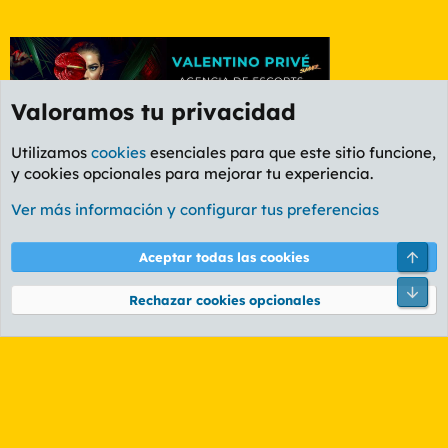
Valoramos tu privacidad
Utilizamos
cookies
esenciales para que este sitio funcione,
y cookies opcionales para mejorar tu experiencia.
Foro General
Ver más información y configurar tus preferencias
Cookies
PL OLDSTYLE AMARILLO
Cambiar fuente
Español (ES)
Arri
Aceptar todas las cookies
Contáctanos
Términos y reglas
Política de privacidad
Ayuda
R
Pie
S
Rechazar cookies opcionales
S
®
Community platform by XenForo
© 2010-2026 XenForo Ltd.