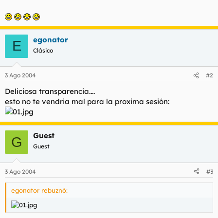
t
o
e
m
a
egonator
E
Clásico
3 Ago 2004
#2
Deliciosa transparencia....
esto no te vendria mal para la proxima sesión:
Guest
G
Guest
3 Ago 2004
#3
egonator rebuznó: