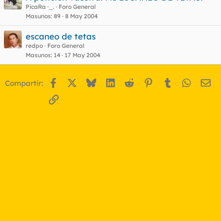
PicaRa ·_.
Foro General
o
Masunos
89
8 May 2004
escaneo de tetas
redpo
Foro General
Masunos
14
17 May 2004
Facebook
X
Bluesky
LinkedIn
Reddit
Pinterest
Tumblr
WhatsA
Em
Compartir:
Enlace