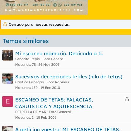
Cerrado para nuevas respuestas.
Temas similares
Mi escaneo mamario. Dedicado a ti.
Señorita Pepis
Foro General
Masunos
73
29 Nov 2009
Sucesivas decepciones tetiles (hilo de tetas)
Caótico Fanegas
Foro Rapiñas
Masunos
159
19 Ene 2010
ESCANEO DE TETAS: FALACIAS,
E
e
CASUISTICA Y AQUIESCENCIA
r
ESTRELLA DE MAR
Foro General
r
Masunos
1
18 Feb 2006
A peticion vuestra: MI ESCANEO DE TETAS.