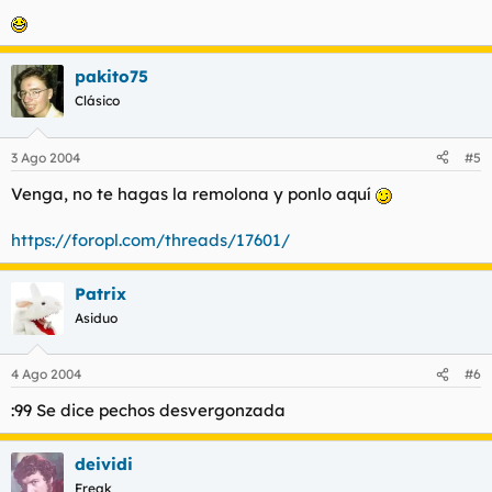
pakito75
Clásico
3 Ago 2004
#5
Venga, no te hagas la remolona y ponlo aquí
https://foropl.com/threads/17601/
Patrix
Asiduo
4 Ago 2004
#6
:99 Se dice pechos desvergonzada
deividi
Freak