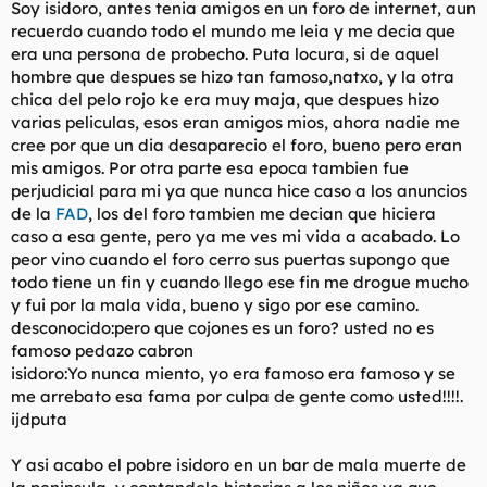
Soy isidoro, antes tenia amigos en un foro de internet, aun
l
i
recuerdo cuando todo el mundo me leia y me decia que
t
o
era una persona de probecho. Puta locura, si de aquel
e
hombre que despues se hizo tan famoso,natxo, y la otra
m
a
chica del pelo rojo ke era muy maja, que despues hizo
varias peliculas, esos eran amigos mios, ahora nadie me
cree por que un dia desaparecio el foro, bueno pero eran
mis amigos. Por otra parte esa epoca tambien fue
perjudicial para mi ya que nunca hice caso a los anuncios
de la
FAD
, los del foro tambien me decian que hiciera
caso a esa gente, pero ya me ves mi vida a acabado. Lo
peor vino cuando el foro cerro sus puertas supongo que
todo tiene un fin y cuando llego ese fin me drogue mucho
y fui por la mala vida, bueno y sigo por ese camino.
desconocido:pero que cojones es un foro? usted no es
famoso pedazo cabron
isidoro:Yo nunca miento, yo era famoso era famoso y se
me arrebato esa fama por culpa de gente como usted!!!!.
ijdputa
Y asi acabo el pobre isidoro en un bar de mala muerte de