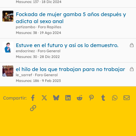
Masunos
137
18 Dic 2024
Fockada de mujer gamba 5 años después y
adicta al sexo anal
patizambo
Foro Rapiñas
Masunos
38
19 Ago 2024
Estuve en el futuro y así os lo demuestro.
e
endocrinez
Foro General
Masunos
30
28 Dic 2022
r
r
el hilo de los que trabajan para no trabajar
e
le_sarref
Foro General
Masunos
186
9 Feb 2023
r
o
r
Facebook
X
Bluesky
LinkedIn
Reddit
Pinterest
Tumblr
WhatsA
Em
Compartir:
o
Enlace