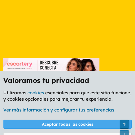
Valoramos tu privacidad
Utilizamos
cookies
esenciales para que este sitio funcione,
y cookies opcionales para mejorar tu experiencia.
Foro General
Ver más información y configurar tus preferencias
Cookies
PL OLDSTYLE AMARILLO
Cambiar fuente
Español (ES)
Arri
Aceptar todas las cookies
Contáctanos
Términos y reglas
Política de privacidad
Ayuda
R
Pie