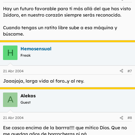
Hay un futuro favorable para tí más allá del que has visto
Isidoro, en nuestro corazón siempre serás reconocido.
Cuando tengas un ratito libre sube a esa máquina y
búscame.
Hemosensual
H
Freak
21 Abr 2004
#7
Jaaajaja, larga vida al foro...y al rey.
Alekos
A
Guest
21 Abr 2004
#8
Ese casco encima de la barrra!!!! que mitico Dios. Que no
me quedan años de borracheras ni ná.