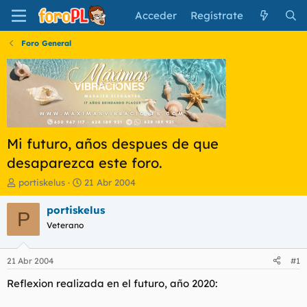
Acceder
Regístrate
Foro General
Mi futuro, años despues de que
desaparezca este foro.
I
F
portiskelus
21 Abr 2004
n
e
i
c
portiskelus
P
c
h
Veterano
i
a
a
d
d
e
21 Abr 2004
#1
o
i
r
n
Reflexion realizada en el futuro, año 2020:
d
i
e
c