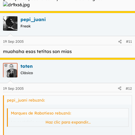
pepi_juani
Freak
19 Sep 2005
#11
muahaha esas tetitas son mias
toten
Clásico
19 Sep 2005
#12
pepi_juani rebuznó:
Marques de Rabotieso rebuznó:
La nostalgia es para gilipollas.
Haz clic para expandir...