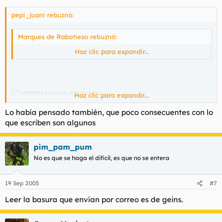
una berlina de lujo. El 23F nos pareció un buen día porque no
pepi_juani rebuznó:
hubo clase y ponían películas por la tele.
Nuestro grito de guerra fue "Tigres, Leones, todos quieren ser
los campeones" y descubrimos a las mujeres gracias a los
Marques de Rabotieso rebuznó:
tirantes de una tal Miriam Díaz Aroca.
La nostalgia es para gilipollas.
Haz clic para expandir...
La generación a la que le entra la risa floja cada vez que tratan
de vendernos que España es favorita para un mundial.
La última generación de las litronas y los porros, y qué coño, la
última generación cuerda que ha habido.
MORTY.
Haz clic para expandir...
Lo había pensado también, que poco consecuentes con lo
que escriben son algunos
pim_pam_pum
No es que se haga el dificil, es que no se entera
19 Sep 2005
#7
Leer la basura que envían por correo es de geins.