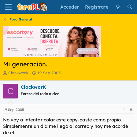
Acceder
Regístrate
Foro General
Mi generación.
I
F
ClockworK
19 Sep 2005
n
e
i
c
ClockworK
C
c
h
Forero del todo a cien
i
a
a
d
d
e
19 Sep 2005
#1
o
i
r
n
No voy a intentar colar este copy-paste como propio.
d
i
Simplemente un dia me llegó al correo y hoy me acordé
e
c
de el.
l
i