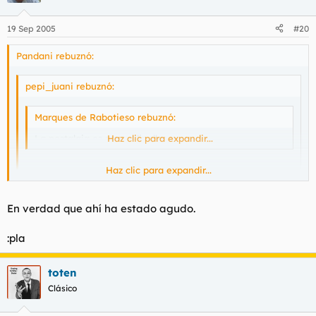
19 Sep 2005
#20
Pandani rebuznó:
pepi_juani rebuznó:
Marques de Rabotieso rebuznó:
La nostalgia es para gilipollas.
Haz clic para expandir...
Haz clic para expandir...
Haz clic para expandir...
En verdad que ahí ha estado agudo.
:pla
BUENISIMO!!
toten
Clásico
Lo que me has hecho reir hijo de puta