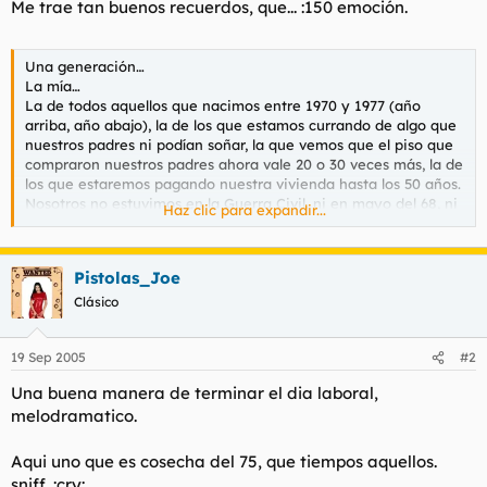
Me trae tan buenos recuerdos, que... :150 emoción.
t
o
e
m
a
Una generación…
La mía…
La de todos aquellos que nacimos entre 1970 y 1977 (año
arriba, año abajo), la de los que estamos currando de algo que
nuestros padres ni podían soñar, la que vemos que el piso que
compraron nuestros padres ahora vale 20 o 30 veces más, la de
los que estaremos pagando nuestra vivienda hasta los 50 años.
Nosotros no estuvimos en la Guerra Civil, ni en mayo del 68, ni
Haz clic para expandir...
corrimos delante de los grises, no votamos la Constitución y
nuestra memoria histórica comienza con el Mundial de España
82 y el Naranjito.
Pistolas_Joe
Aunque nacimos en una dictadura, siempre hemos tenido una
conciencia democrática.
Clásico
Por no vivir activamente la Transición se nos dice que no
tenemos ideales y sabemos de política más que nuestros
19 Sep 2005
#2
padres y de lo que nunca sabrán nuestros hermanos pequeños
y descendientes.
Una buena manera de terminar el dia laboral,
Somos la última generación que hemos aprendido a jugar en la
melodramatico.
calle a las chapas, la peonza, las canicas, la comba, la goma o
el rescate y, a la vez, somos la primera que hemos jugado a
videojuegos, hemos ido a parques de atracciones o visto
Aqui uno que es cosecha del 75, que tiempos aquellos.
dibujos animados en color.
sniff. :cry: