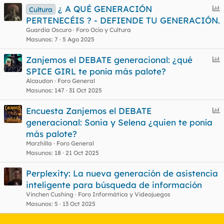
E
¿ A QUÉ GENERACIÓN
Cultura
n
PERTENECÉIS ? - DEFIENDE TU GENERACIÓN.
c
Guardia Oscuro
Foro Ocio y Cultura
u
Masunos
7
5 Ago 2025
e
E
Zanjemos el DEBATE generacional: ¿qué
s
n
SPICE GIRL te ponía más palote?
t
c
Alcaudon
Foro General
u
Masunos
147
31 Oct 2025
e
E
Encuesta Zanjemos el DEBATE
s
n
generacional: Sonia y Selena ¿quien te ponía
t
c
más palote?
u
Morzhilla
Foro General
e
Masunos
18
21 Oct 2025
s
Perplexity: La nueva generación de asistencia
t
inteligente para búsqueda de información
Vinchen Cushing
Foro Informática y Videojuegos
Masunos
5
13 Oct 2025