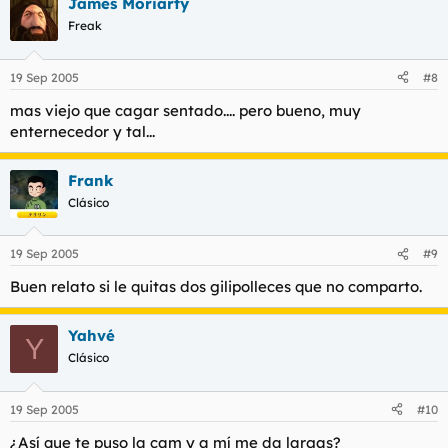
James Moriarty
Freak
19 Sep 2005
#8
mas viejo que cagar sentado.... pero bueno, muy
enternecedor y tal...
Frank
Clásico
19 Sep 2005
#9
Buen relato si le quitas dos gilipolleces que no comparto.
Yahvé
Y
Clásico
19 Sep 2005
#10
¿Así que te puso la cam y a mí me da largas?