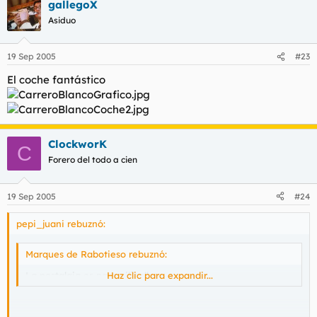
gallegoX
Asiduo
19 Sep 2005
#23
El coche fantástico
ClockworK
C
Forero del todo a cien
19 Sep 2005
#24
pepi_juani rebuznó:
Marques de Rabotieso rebuznó:
La nostalgia es para gilipollas.
Haz clic para expandir...