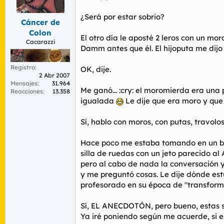
r
n
d
i
¿Será por estar sobrio?
Cáncer de
e
c
l
i
Colon
El otro día le aposté 2 leros con un m
t
o
Cacarazzi
Damm antes que él. El hijoputa me dijo
e
m
a
Registro
OK, dije.
2 Abr 2007
Mensajes
31.964
Me ganó... :cry: el moromierda era una
Reacciones
13.358
igualada
Le dije que era moro y que
Sí, hablo con moros, con putas, travolos
Hace poco me estaba tomando en un banc
silla de ruedas con un jeto parecido a
pero al cabo de nada la conversación 
y me preguntó cosas. Le dije dónde es
profesorado en su época de "transform
Sí, EL ANECDOTÓN, pero bueno, estas s
Ya iré poniendo según me acuerde, si e