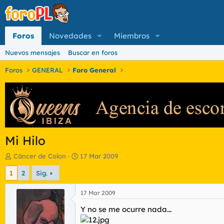
Foros
Novedades
Miembros
Nuevos mensajes
Buscar en foros
Foros
GENERAL
Foro General
Mi Hilo
I
F
Cáncer de Colon
17 Mar 2009
n
e
1
2
Sig.
i
c
c
h
i
a
17 Mar 2009
a
d
Y no se me ocurre nada...
d
e
o
i