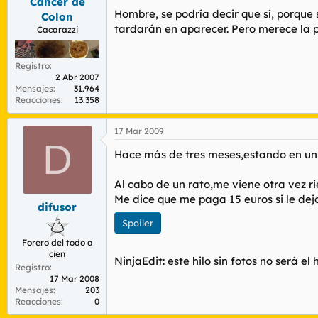
Cáncer de
Hombre, se podría decir que sí, porque 
Colon
tardarán en aparecer. Pero merece la p
Cacarazzi
Registro
2 Abr 2007
Mensajes
31.964
Reacciones
13.358
17 Mar 2009
D
Hace más de tres meses,estando en un c
Al cabo de un rato,me viene otra vez 
Me dice que me paga 15 euros si le dej
difusor
Spoiler
Forero del todo a
cien
NinjaEdit: este hilo sin fotos no será el 
Registro
17 Mar 2008
Mensajes
203
Reacciones
0