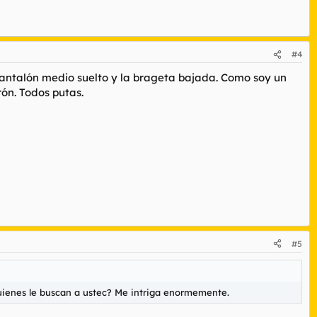
#4
antalón medio suelto y la brageta bajada. Como soy un
rón. Todos putas.
#5
quienes le buscan a ustec? Me intriga enormemente.