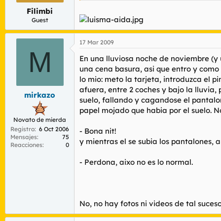
Filimbi
Guest
17 Mar 2009
M
En una lluviosa noche de noviembre (y u
una cena basura, asi que entro y como
lo mio: meto la tarjeta, introduzca el 
afuera, entre 2 coches y bajo la lluvia,
mirkazo
suelo, fallando y cagandose el pantalo
papel mojado que habia por el suelo. N
Novato de mierda
Registro
6 Oct 2006
- Bona nit!
Mensajes
75
y mientras el se subia los pantalones,
Reacciones
0
- Perdona, aixo no es lo normal.
No, no hay fotos ni videos de tal suceso