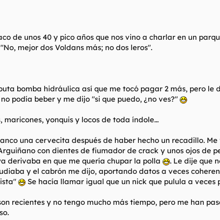
oraco de unos 40 y pico años que nos vino a charlar en un pa
 "No, mejor dos Voldans más; no dos leros".
 puta bomba hidráulica así que me tocó pagar 2 más, pero le 
 no podía beber y me dijo "si que puedo, ¿no ves?"
, maricones, yonquis y locos de toda índole...
o una cervecita después de haber hecho un recadillo. Me vie
l Arguiñano con dientes de fiumador de crack y unos ojos de 
ya derivaba en que me quería chupar la polla
. Le dije que 
tudiaba y el cabrón me dijo, aportando datos a veces cohere
ista"
Se hacía llamar igual que un nick que pulula a veces 
on recientes y no tengo mucho más tiempo, pero me han pasad
so.