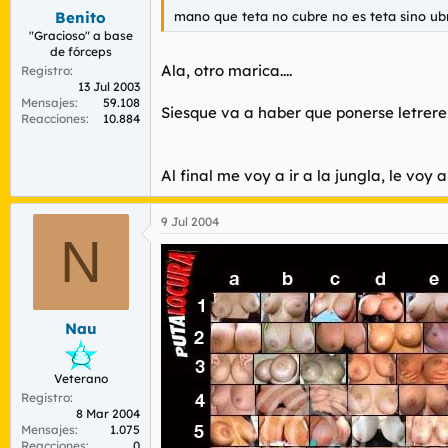
mano que teta no cubre no es teta sino ub
Benito
"Gracioso" a base
de fórceps
Ala, otro marica....
Registro
13 Jul 2003
Mensajes
59.108
Siesque va a haber que ponerse letrerer
Reacciones
10.884
Al final me voy a ir a la jungla, le voy
9 Jul 2004
N
Nau
Veterano
Registro
8 Mar 2004
Mensajes
1.075
Reacciones
0