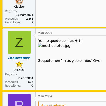
Clásico
Registro
19 May 2004
Mensajes
2.161
Reacciones
1
9 Jul 2004
Z
Yo me quedo con las H-14.
Zoquetemen
Zoquetemen "mias y solo mias" Over
Asiduo
Registro
8 Abr 2004
Mensajes
602
Reacciones
0
9 Jul 2004
R
Armani rebuznó: