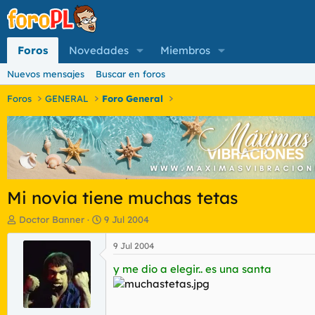
Foros
Novedades
Miembros
Nuevos mensajes
Buscar en foros
Foros
GENERAL
Foro General
Mi novia tiene muchas tetas
I
F
Doctor Banner
9 Jul 2004
n
e
i
c
9 Jul 2004
c
h
y me dio a elegir.. es una santa
i
a
a
d
d
e
o
i