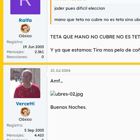
joder pues dificil eleccion
mano que teta no cubre no es teta sino ub
Ralfa
Clásico
TETA QUE MANO NO CUBRE NO ES TET
Registro
19 Jun 2003
Y ya que estamos: Tira mas pelo de c
Mensajes
2.361
Reacciones
0
10 Jul 2004
Amf...
Vercetti
Buenas Noches.
Clásico
Registro
5 Sep 2003
Mensajes
4.410