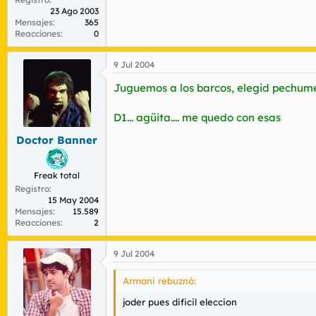
23 Ago 2003
Mensajes
365
Reacciones
0
9 Jul 2004
Juguemos a los barcos, elegid pechume
D1... agüita.... me quedo con esas
Doctor Banner
Freak total
Registro
15 May 2004
Mensajes
15.589
Reacciones
2
9 Jul 2004
Armani rebuznó:
joder pues dificil eleccion