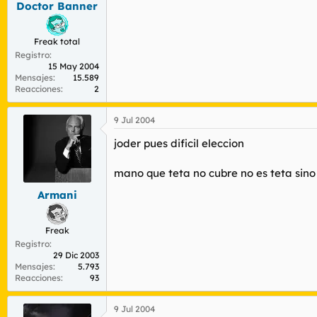
Doctor Banner
r
n
d
i
e
c
Freak total
l
i
Registro
t
o
15 May 2004
e
Mensajes
15.589
m
Reacciones
2
a
9 Jul 2004
joder pues dificil eleccion
mano que teta no cubre no es teta sino
Armani
Freak
Registro
29 Dic 2003
Mensajes
5.793
Reacciones
93
9 Jul 2004