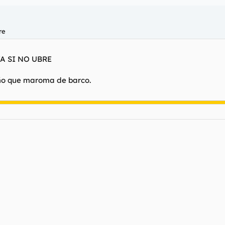
re
A SI NO UBRE
oño que maroma de barco.