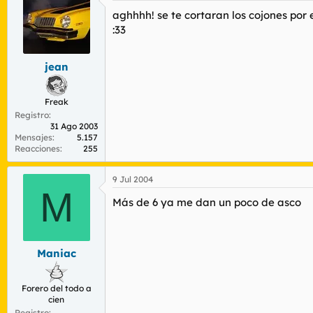
aghhhh! se te cortaran los cojones por 
:33
jean
Freak
Registro
31 Ago 2003
Mensajes
5.157
Reacciones
255
9 Jul 2004
M
Más de 6 ya me dan un poco de asco
Maniac
Forero del todo a
cien
Registro