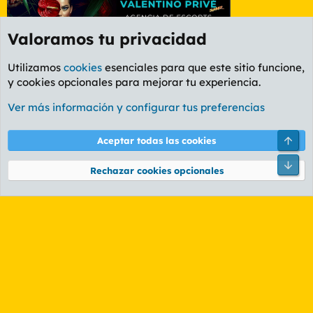
Valoramos tu privacidad
Utilizamos
cookies
esenciales para que este sitio funcione,
y cookies opcionales para mejorar tu experiencia.
Foro General
Ver más información y configurar tus preferencias
Cookies
PL OLDSTYLE AMARILLO
Cambiar fuente
Español (ES)
Arri
Aceptar todas las cookies
Contáctanos
Términos y reglas
Política de privacidad
Ayuda
R
Pie
S
Rechazar cookies opcionales
S
®
Community platform by XenForo
© 2010-2026 XenForo Ltd.