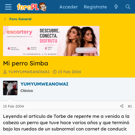
Acceder
Regístrate
Foro General
Mi perro Simba
I
F
YUMYUMWEANOWAI
15 Feb 2004
n
e
i
c
YUMYUMWEANOWAI
c
h
Clásico
i
a
a
d
d
e
15 Feb 2004
#1
o
i
r
n
Leyendo el articulo de Torbe de repente me a venido a la
d
i
cabeza un perro que tuve hace varios años y que terminó
e
c
bajo las ruedas de un subnormal con carnet de conducir.
l
i