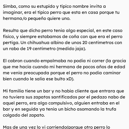
t
o
Simba, como su estupido y típico nombre invita a
e
imaginar, era el típico perro que esta en casa porque tu
m
a
hermana/o pequeño quiere uno.
Resulta que dicho perro tenia algo especial, en este caso
fisico, y siempre estabamos de coña con que era el perro
pertiga. Un chihuahua albino de unos 20 centimetros con
un rabo de 19 centimetro (medido jaja).
El cabron cuando empalmaba no podia ni correr (la gracia
que me hacia cuando mi hermana de pocos años de edad
me venia preocupada porque el perro no podia caminar
bien cuando le salia ese bulto xD).
Mi familia tiene un bar y no habia cliente que entrara que
no tuviera sus zapatos santificados por el pedazo nabo de
aquel perro, era algo compulsivo, alguien entraba en el
bar y en seguida ya tenia un bicho asomando la trufa
colgado del zapato.
Mas de una vez lo vi corriendo(porque otro perro lo