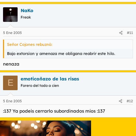
NaKo
Freak
5 Ene 2005
#11
Señor Cojones rebuznó:
Bajo extorsion y amenaza me obligana reabrir este hilo.
nenaza
emoticoñazo de las risas
E
Forero del todo a cien
5 Ene 2005
#12
:137 Ya podeis cerrarlo subordinados mios :137