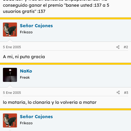
t
o
conseguido ganar el premio "banee usted :137 a 5
e
usuarios gratis" :137
m
a
Señor Cojones
Frikazo
5 Ene 2005
#2
A mi, ni puta gracia
NaKo
Freak
5 Ene 2005
#3
lo mataria, lo clonaria y lo volveria a matar
Señor Cojones
Frikazo