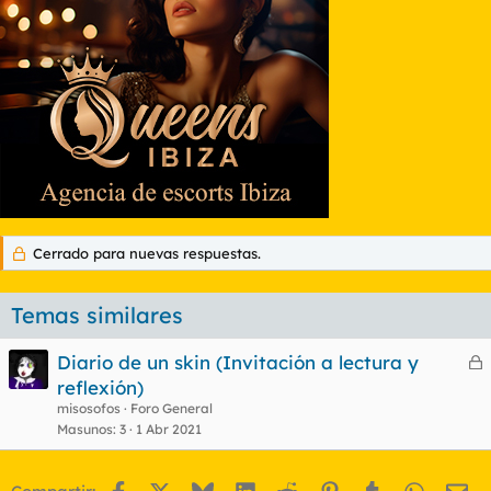
Cerrado para nuevas respuestas.
Temas similares
Diario de un skin (Invitación a lectura y
e
reflexión)
r
misosofos
Foro General
r
Masunos
3
1 Abr 2021
Facebook
X
Bluesky
LinkedIn
Reddit
Pinterest
Tumblr
WhatsA
Em