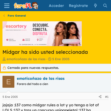
Acceder
Regístrate
Foro General
Midgar ha sido usted seleccionada
I
F
emoticoñazo de las risas
5 Ene 2005
n
e
Cerrado para nuevas respuestas.
i
c
c
h
i
a
emoticoñazo de las risas
E
a
d
Forero del todo a cien
d
e
o
i
r
n
5 Ene 2005
#1
d
i
e
c
jajaja :137 como midgar rules a lot y yo tengo a lot of
l
i
LOLS :137 y tras un concurso unipapeletal :137 ha