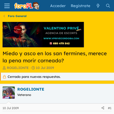
Acceder
Regístrate
Foro General
Miedo y asco en los san fermines, merece
la pena morir corneado?
I
F
ROGELIONTE
10 Jul 2009
n
e
Cerrado para nuevas respuestas.
i
c
c
h
i
a
ROGELIONTE
a
d
d
Veterano
e
o
i
r
n
10 Jul 2009
#1
d
i
e
c