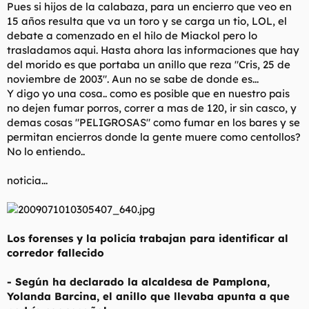
Pues si hijos de la calabaza, para un encierro que veo en
l
i
15 años resulta que va un toro y se carga un tio, LOL, el
t
o
debate a comenzado en el hilo de Miackol pero lo
e
m
trasladamos aqui. Hasta ahora las informaciones que hay
a
del morido es que portaba un anillo que reza "Cris, 25 de
noviembre de 2003". Aun no se sabe de donde es...
Y digo yo una cosa.. como es posible que en nuestro pais
no dejen fumar porros, correr a mas de 120, ir sin casco, y
demas cosas "PELIGROSAS" como fumar en los bares y se
permitan encierros donde la gente muere como centollos?
No lo entiendo..
noticia...
Los forenses y la policía trabajan para identificar al
corredor fallecido
- Según ha declarado la alcaldesa de Pamplona,
Yolanda Barcina, el anillo que llevaba apunta a que