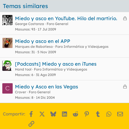
Temas similares
Miedo y asco en YouTube. Hilo del martirio.
e
George Costanza
Foro General
Masunos
93
17 Jul 2009
r
r
Miedo y asco en el APP
Marques de Rabotieso
Foro Informática y Videojuegos
Masunos
31
5 Nov 2009
o
[Podcasts] Miedo y asco en iTunes
Hand tool
Foro Informática y Videojuegos
Masunos
6
31 Ago 2009
Miedo y Asco en las Vegas
C
e
Crover
Foro General
Masunos
8
14 Dic 2004
r
r
Facebook
X
Bluesky
LinkedIn
Reddit
Pinterest
Tumblr
WhatsA
Em
Compartir:
o
Enlace