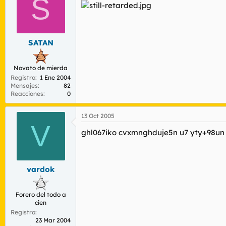
S
SATAN
Novato de mierda
Registro
1 Ene 2004
Mensajes
82
Reacciones
0
13 Oct 2005
V
ghl067iko cvxmnghduje5n u7 yty+98un 
vardok
Forero del todo a
cien
Registro
23 Mar 2004