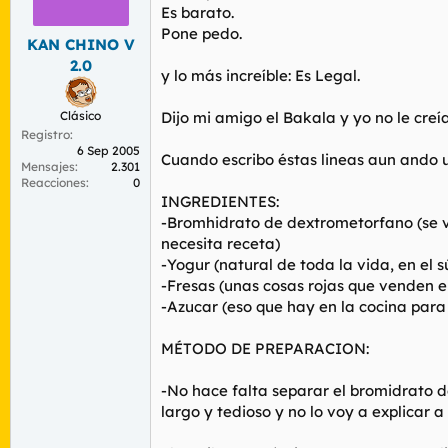
r
n
Es barato.
d
i
Pone pedo.
KAN CHINO V
e
c
l
i
2.0
y lo más increíble: Es Legal.
t
o
e
m
Clásico
Dijo mi amigo el Bakala y yo no le creía
a
Registro
6 Sep 2005
Cuando escribo éstas lineas aun ando 
Mensajes
2.301
Reacciones
0
INGREDIENTES:
-Bromhidrato de dextrometorfano (se v
necesita receta)
-Yogur (natural de toda la vida, en el s
-Fresas (unas cosas rojas que venden e
-Azucar (eso que hay en la cocina para
MÉTODO DE PREPARACION:
-No hace falta separar el bromidrato d
largo y tedioso y no lo voy a explicar 