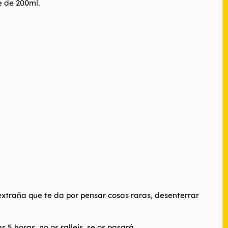
e de 200ml.
 extraña que te da por pensar cosas raras, desenterrar
5 horas, no os ralleis, se os pasará.