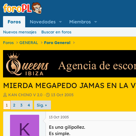
Foros
Novedades
Miembros
Nuevos mensajes
Buscar en foros
Foros
GENERAL
Foro General
MIERDA MEGAPEDO JAMAS EN LA V
I
F
KAN CHINO V 2.0
13 Oct 2005
n
e
1
2
3
4
Sig.
i
c
c
h
i
a
13 Oct 2005
a
K
d
Es una gilipollez.
d
e
o
i
Es simple.