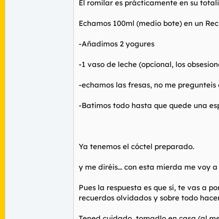
El romilar es prácticamente en su total
Echamos 100ml (medio bote) en un Reci
-Añadimos 2 yogures
-1 vaso de leche (opcional, los obsesi
-echamos las fresas, no me pregunteis c
-Batimos todo hasta que quede una esp
Ya tenemos el cóctel preparado.
y me diréis... con esta mierda me voy 
Pues la respuesta es que sí, te vas a 
recuerdos olvidados y sobre todo hacer
Tened cuidado, tomadlo en casa (al meno