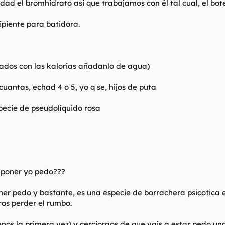
idad el bromhidrato asi que trabajamos con él tal cual, el bot
piente para batidora.
onados con las kalorias añadanlo de agua)
uantas, echad 4 o 5, yo q se, hijos de puta
ecie de pseudolíquido rosa
a poner yo pedo???
poner pedo y bastante, es una especie de borrachera psicotica
os perder el rumbo.
s la primera vez) y cercioraos de que vais a estar pedo unas 