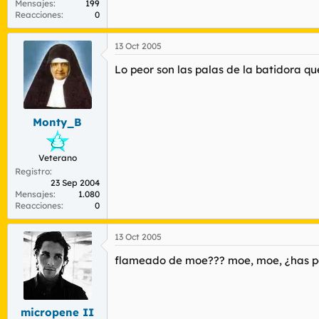
Mensajes
199
Reacciones
0
13 Oct 2005
Lo peor son las palas de la batidora qu
Monty_B
Veterano
Registro
23 Sep 2004
Mensajes
1.080
Reacciones
0
13 Oct 2005
flameado de moe??? moe, moe, ¿has p
micropene II