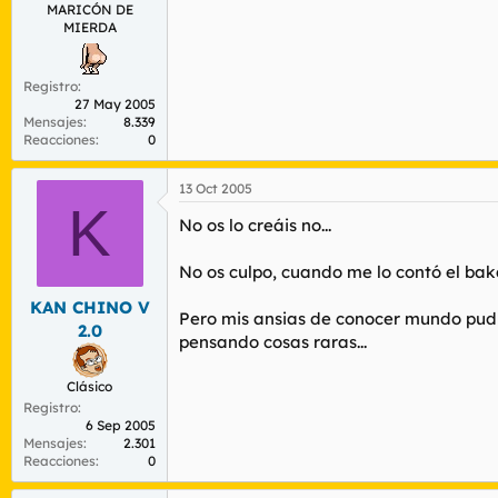
MARICÓN DE
MIERDA
Registro
27 May 2005
Mensajes
8.339
Reacciones
0
13 Oct 2005
K
No os lo creáis no...
No os culpo, cuando me lo contó el bak
KAN CHINO V
Pero mis ansias de conocer mundo pudi
2.0
pensando cosas raras...
Clásico
Registro
6 Sep 2005
Mensajes
2.301
Reacciones
0